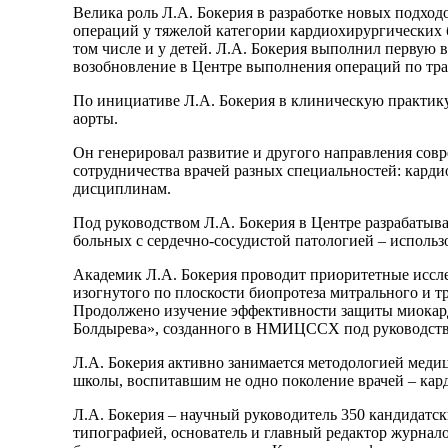
Велика роль Л.А. Бокерия в разработке новых подход
операций у тяжелой категории кардиохирургических
том числе и у детей. Л.А. Бокерия выполнил первую
возобновление в Центре выполнения операций по тра
По инициативе Л.А. Бокерия в клиническую практику
аорты.
Он генерировал развитие и другого направления сов
сотрудничества врачей разных специальностей: кард
дисциплинам.
Под руководством Л.А. Бокерия в Центре разрабаты
больных с сердечно-сосудистой патологией – использ
Академик Л.А. Бокерия проводит приоритетные иссле
изогнутого по плоскости биопротеза митрального и 
Продолжено изучение эффективности защиты миокарда
Болдырева», созданного в НМИЦССХ под руководств
Л.А. Бокерия активно занимается методологией медиц
школы, воспитавшим не одно поколение врачей – кар
Л.А. Бокерия – научный руководитель 350 кандидатск
типографией, основатель и главный редактор журна