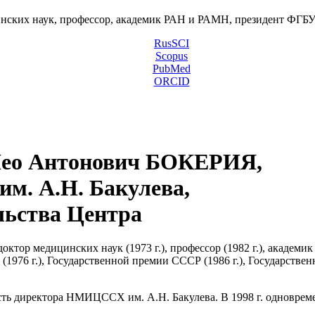
инских наук, профессор, академик РАН и РАМН, президент ФГ
RusSCI
Scopus
PubMed
ORCID
ео Антонович БОКЕРИЯ,
м. А.Н. Бакулева,
льства Центра
октор медицинских наук (1973 г.), профессор (1982 г.), академик
и (1976 г.), Государственной премии СССР (1986 г.), Государств
ость директора НМИЦССХ им. А.Н. Бакулева. В 1998 г. одновре