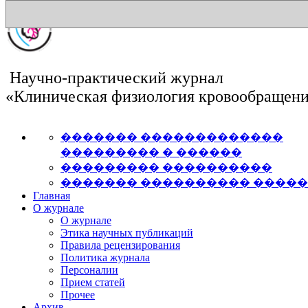
Научно-практический журнал
«Клиническая физиология кровообращен
������� �������������
��������� � ������
��������� ����������
������� ���������� ����
Главная
О журнале
О журнале
Этика научных публикаций
Правила рецензирования
Политика журнала
Персоналии
Прием статей
Прочее
Архив