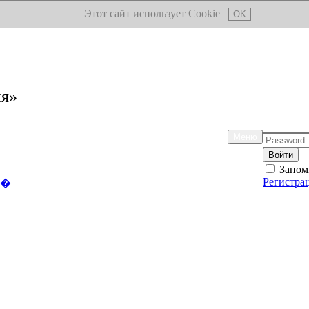
Этот сайт использует Cookie
OK
ия»
Логин:
Меню
Пароль:
Запом
Регистра
��