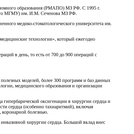
ломного образования (РМАПО) МЗ РФ. С 1995 г.
ого МГМУ) им. И.М. Сеченова МЗ РФ.
венного медико-стоматологического университета им.
медицинские технологии», который ежегодно
аций в день, то есть от 700 до 900 операций с
и полезных моделей, более 300 программ и баз данных
ологии, медицинского образования и организации
а гипербарической оксигенации в хирургии сердца и
сти сердца (особенно тахиаритмий), включая
 коронарной болезнью.
о инвазивной хирургии сердца. Большой вклад внес