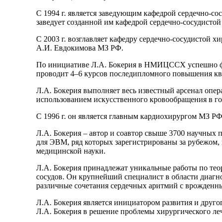
С 1994 г. является заведующим кафедрой сердечно-с
заведует созданной им кафедрой сердечно-сосудист
С 2003 г. возглавляет кафедру сердечно-сосудистой 
А.И. Евдокимова МЗ РФ.
По инициативе Л.А. Бокерия в НМИЦССХ успешно фу
проводит 4–6 курсов последипломного повышения кв
Л.А. Бокерия выполняет весь известный арсенал опера
использованием искусственного кровообращения в го
С 1996 г. он является главным кардиохирургом МЗ РФ
Л.А. Бокерия – автор и соавтор свыше 3700 научных п
для ЭВМ, ряд которых зарегистрированы за рубежом,
медицинской науки.
Л.А. Бокерия принадлежат уникальные работы по тео
сосудов. Он крупнейший специалист в области диагн
различные сочетания сердечных аритмий с врожденн
Л.А. Бокерия является инициатором развития и друго
Л.А. Бокерия в решение проблемы хирургического ле