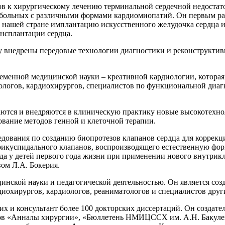
ов к хирургическому лечению терминальной сердечной недостато
 больных с различными формами кардиомиопатий. Он первым р
 в нашей стране имплантацию искусственного желудочка сердца
нсплантации сердца.
 внедрены передовые технологии диагностики и реконструктивн
ременной медицинской науки – креативной кардиологии, которая
иологов, кардиохирургов, специалистов по функциональной ди
ваются и внедряются в клиническую практику новые высокотех
ование методов генной и клеточной терапии.
дования по созданию биопротезов клапанов сердца для коррекц
трикуспидального клапанов, воспроизводящего естественную фор
 у детей первого года жизни при применении нового внутрикл
ом Л.А. Бокерия.
инской науки и педагогической деятельностью. Он является со
диохирургов, кардиологов, реаниматологов и специалистов дру
их и консультант более 100 докторских диссертаций. Он создат
лов «Анналы хирургии», «Бюллетень НМИЦССХ им. А.Н. Бакулев