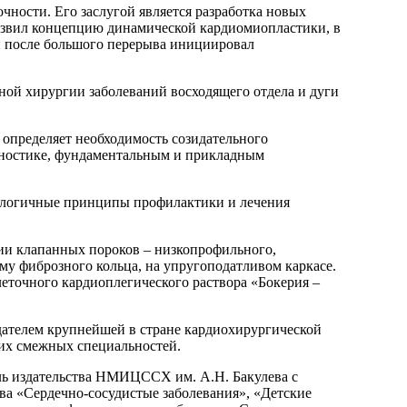
чности. Его заслугой является разработка новых
азвил концепцию динамической кардиомиопластики, в
 и после большого перерыва инициировал
ой хирургии заболеваний восходящего отдела и дуги
 определяет необходимость созидательного
агностике, фундаментальным и прикладным
нологичные принципы профилактики и лечения
ии клапанных пороков – низкопрофильного,
му фиброзного кольца, на упругоподатливом каркасе.
еточного кардиоплегического раствора «Бокерия –
здателем крупнейшей в стране кардиохирургической
гих смежных специальностей.
ель издательства НМИЦССХ им. А.Н. Бакулева с
а «Сердечно-сосудистые заболевания», «Детские