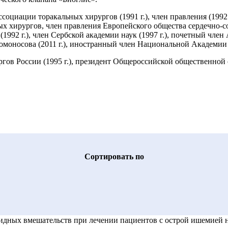
циации торакальных хирургов (1991 г.), член правления (1992 г.
ых хирургов, член правления Европейского общества сердечно-с
92 г.), член Сербской академии наук (1997 г.), почетный член 
носова (2011 г.), иностранный член Национальной Академии на
ов России (1995 г.), президент Общероссийской общественной о
Cортировать по
ридных вмешательств при лечении пациентов с острой ишемией