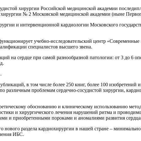
осудистой хирургии Российской медицинской академии последип
ой хирургии № 2 Московской медицинской академии (ныне Перв
хирургии и интервенционной кардиологии Московского государст
нкционирует учебно-исследовательский центр «Современные 
алификации специалистов высшего звена.
ций на сердце при самой разнообразной патологии: от 3 до 6 опер
д.
.
убликаций, в том числе более 250 книг, более 100 изобретений 
 по различным проблемам сердечно-сосудистой хирургии, карди
ретическому обоснованию и клиническому использованию метод
остики и хирургического лечения нарушений ритма и проводимо
ыми и приобретенными пороками и аномалиями развития сердца,
го нового раздела кардиохирургии в нашей стране – минимальн
чения ИБС.