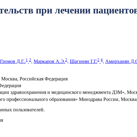
ельств при лечении пациенто
1
2
2
2
4
Громов Д.Г..
,
Маркаров А.Э.
,
Шагинян Г.Г.
,
Амирханян Д.
Москва, Российская Федерация
Федерация
ации здравоохранения и медицинского менеджмента ДЗМ», Моск
 профессионального образования» Минздрава России, Москва,
анных пользователей.
ия