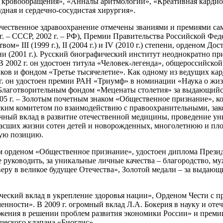
ия кровообращения», «Анналы аритмологии», «Креативная карди
дная и сердечно-сосудистая хирургия».
течественное здравоохранение отмечены званиями и премиями са
 г. – СССР, 2002 г. – РФ), Премии Правительства Российской Фед
» III (1999 г.), II (2004 г.) и IV (2010 г.) степени, орденом Дос
 (2001 г.). Русский биографический институт неоднократно приз
 2002 г. он удостоен титула «Человек-легенда», общероссийск
 и фондом «Третье тысячелетие». Как одному из ведущих карди
г. он удостоен премии РАН «Триумф» в номинации «Наука о жизн
Благотворительным фондом «Меценаты столетия» за выдающийся 
2005 г. – Золотым почетным знаком «Общественное признание»,
ким комитетом по взаимодействию с правоохранительными, зак
чный вклад в развитие отечественной медицины, проведение у
асших жизни сотен детей и новорожденных, многолетнюю и пло
кую позицию.
м орденом «Общественное признание», удостоен диплома Презид
уководить, за уникальные личные качества – благородство, муже
а веру в великое будущее Отечества», Золотой медали – за выдаю
ический вклад в укрепление здоровья нации», Орденом Чести с 
нности». В 2009 г. огромный вклад Л.А. Бокерия в науку и от
жения в решении проблем развития экономики России» и премии
ческого клапана «Биоглис».