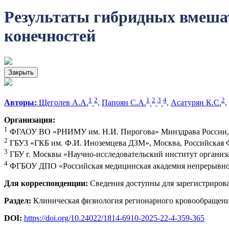
Результаты гибридных вмешат
конечностей
Закрыть
1
2
1
2
3
4
2
Авторы:
Щеголев А.А.
,
Папоян С.А.
,
Асатурян К.С.
,
Организация:
1
ФГАОУ ВО «РНИМУ им. Н.И. Пирогова» Минздрава России, 
2
ГБУЗ «ГКБ им. Ф.И. Иноземцева ДЗМ», Москва, Российская 
3
ГБУ г. Москвы «Научно-исследовательский институт организ
4
ФГБОУ ДПО «Российская медицинская академия непрерывного
Для корреспонденции:
Сведения доступны для зарегистриров
Раздел:
Клиническая физиология регионарного кровообращен
DOI:
https://doi.org/10.24022/1814-6910-2025-22-4-359-365