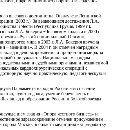
ология», информационного сборника «Сердечно-
мого высокого достоинства. Он лауреат Ленинской
ерации (2003 г.). За выдающиеся достижения Л.А.
тоинства и Чести (Республика Грузия, 1999 г.),
навал Л.А. Бокерия «Человеком года», а в 2000 г. –
ой премии «Русский национальный Олимп»,
охирургов мира в 2003 г. Л.А. Бокерия вручена
и – медицина». В 2004 г. он отмечен наградным
вклад в дело возрождения и процветания мира, за
 который присуждается Национальным фондом
онодательными и судебными органами и независимой
никальных кардиохирургических операций с
дотворную научно-практическую, педагогическую и
иума Парламента народов России «за спасение
ство, чувство долга, умение беречь честь и
щийся вклад в образование России и Золотой звезды
присуждением звания «Опора честного бизнеса» и
ечественное здравоохранение отмечен присуждением
 города Москвы в области медицины «за разработку