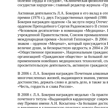
болезни сердца и сосудов», «Клиническая физиолог
сосудистая хирургия»; главный редактор журнала «Гру
Активная деятельность Л.А. Бокерия и его вклад в о
премии (1976 г.), двух Государственных премий (1986
Бокерия награжден орденом «За заслуги перед Отечеством
орденом Преподобного Сергия Радонежского II степени
«Человеком десятилетия» в номинации «Медицина». В
учрежденной Правительством, Союзом промышленников
международная премия «Золотой Гиппократ». В 2004 
знаком – орденом «Меценат», который присуждается 
величие души, за бескорыстную щедрость; в 2004 и 
«Общественное признание», Национальным гражданс
организацией «Гражданское общество» за большой ли
применением новейших медицинских технологий, сп
просветительскую деятельность, активную гражданс
В 2006 г. Л.А. Бокерия награжден Почетным алмазны
многочисленных жизней, выдающиеся знания, умение р
достоинство, держать слово и делать дело, в также з
«Честь, гордость и слава России».
В 2008 г. Л.А. Бокерия награжден медалью «За практ
почетного титула «Выдающийся кардиохирург совреме
ему Премии имени А.Н. Косыгина «За большие дости
и внедрение в клиническую практику нового биологи