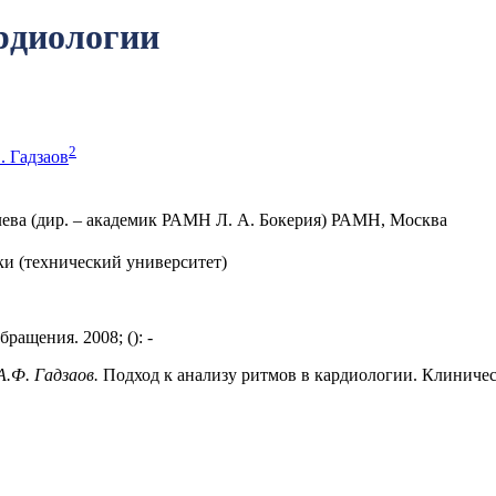
ардиологии
2
. Гадзаов
лева (дир. – академик РАМН Л. А. Бокерия) РАМН, Москва
и (технический университет)
ащения. 2008; (): -
А.Ф. Гадзаов.
Подход к анализу ритмов в кардиологии. Клиническ