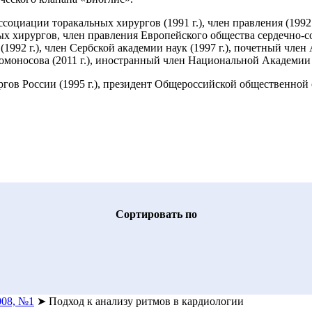
циации торакальных хирургов (1991 г.), член правления (1992 г.
ых хирургов, член правления Европейского общества сердечно-с
92 г.), член Сербской академии наук (1997 г.), почетный член 
носова (2011 г.), иностранный член Национальной Академии на
ов России (1995 г.), президент Общероссийской общественной о
Cортировать по
008, №1
➤
Подход к анализу ритмов в кардиологии