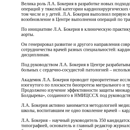
Велика роль Л.А. Бокерия в разработке новых подход
операций у тяжелой категории кардиохирургических
том числе и у детей. Л.А. Бокерия выполнил первую
возобновление в Центре выполнения операций по тра
По инициативе Л.А. Бокерия в клиническую практику
аорты.
Он генерировал развитие и другого направления сов
сотрудничества врачей разных специальностей: кард
дисциплинам.
Под руководством Л.А. Бокерия в Центре разрабаты
больных с сердечно-сосудистой патологией – использ
Академик Л.А. Бокерия проводит приоритетные иссле
изогнутого по плоскости биопротеза митрального и 
Продолжено изучение эффективности защиты миокарда
Болдырева», созданного в НМИЦССХ под руководств
Л.А. Бокерия активно занимается методологией медиц
школы, воспитавшим не одно поколение врачей – кар
Л.А. Бокерия – научный руководитель 350 кандидатск
типографией, основатель и главный редактор журна