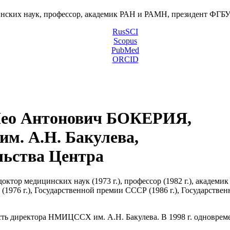
инских наук, профессор, академик РАН и РАМН, президент ФГ
RusSCI
Scopus
PubMed
ORCID
ео Антонович БОКЕРИЯ,
м. А.Н. Бакулева,
льства Центра
октор медицинских наук (1973 г.), профессор (1982 г.), академик
и (1976 г.), Государственной премии СССР (1986 г.), Государств
ость директора НМИЦССХ им. А.Н. Бакулева. В 1998 г. одновре