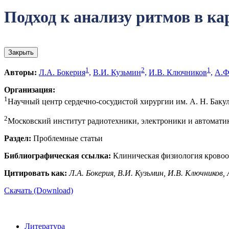
Подход к анализу ритмов в к
Закрыть
1
2
1
Авторы:
Л.А. Бокерия
,
В.И. Кузьмин
,
И.В. Ключников
,
А.Ф
Организация:
1
Научный центр сердечно-сосудистой хирургии им. А. Н. Баку
2
Московский институт радиотехники, электроники и автоматик
Раздел:
Проблемные статьи
Библиографическая ссылка:
Клиническая физиология кровообр
Цитировать как:
Л.А. Бокерия, В.И. Кузьмин, И.В. Ключников, 
Скачать (Download)
Литература