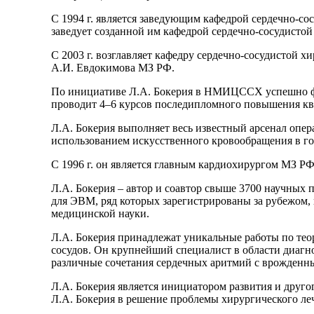
С 1994 г. является заведующим кафедрой сердечно-с
заведует созданной им кафедрой сердечно-сосудист
С 2003 г. возглавляет кафедру сердечно-сосудистой 
А.И. Евдокимова МЗ РФ.
По инициативе Л.А. Бокерия в НМИЦССХ успешно фу
проводит 4–6 курсов последипломного повышения кв
Л.А. Бокерия выполняет весь известный арсенал опера
использованием искусственного кровообращения в го
С 1996 г. он является главным кардиохирургом МЗ РФ
Л.А. Бокерия – автор и соавтор свыше 3700 научных п
для ЭВМ, ряд которых зарегистрированы за рубежом,
медицинской науки.
Л.А. Бокерия принадлежат уникальные работы по тео
сосудов. Он крупнейший специалист в области диагн
различные сочетания сердечных аритмий с врожденн
Л.А. Бокерия является инициатором развития и друго
Л.А. Бокерия в решение проблемы хирургического ле