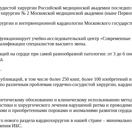
осудистой хирургии Российской медицинской академии последип
ой хирургии № 2 Московской медицинской академии (ныне Перв
хирургии и интервенционной кардиологии Московского государст
нкционирует учебно-исследовательский центр «Современные 
алификации специалистов высшего звена.
ций на сердце при самой разнообразной патологии: от 3 до 6 опер
д.
.
убликаций, в том числе более 250 книг, более 100 изобретений 
 по различным проблемам сердечно-сосудистой хирургии, карди
ретическому обоснованию и клиническому использованию метод
остики и хирургического лечения нарушений ритма и проводимо
ыми и приобретенными пороками и аномалиями развития сердца,
го нового раздела кардиохирургии в нашей стране – минимальн
чения ИБС.