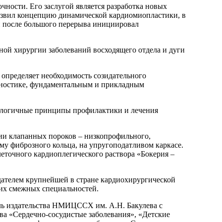
чности. Его заслугой является разработка новых
азвил концепцию динамической кардиомиопластики, в
 и после большого перерыва инициировал
ой хирургии заболеваний восходящего отдела и дуги
 определяет необходимость созидательного
агностике, фундаментальным и прикладным
нологичные принципы профилактики и лечения
ии клапанных пороков – низкопрофильного,
му фиброзного кольца, на упругоподатливом каркасе.
еточного кардиоплегического раствора «Бокерия –
здателем крупнейшей в стране кардиохирургической
гих смежных специальностей.
ель издательства НМИЦССХ им. А.Н. Бакулева с
а «Сердечно-сосудистые заболевания», «Детские