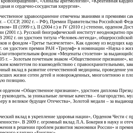
ия кровообращения», «Анналы аритмологии», «Креативная карди
дная и сердечно-сосудистая хирургия».
течественное здравоохранение отмечены званиями и премиями са
 г. – СССР, 2002 г. – РФ), Премии Правительства Российской Фед
» III (1999 г.), II (2004 г.) и IV (2010 г.) степени, орденом Дос
 (2001 г.). Русский биографический институт неоднократно приз
 2002 г. он удостоен титула «Человек-легенда», общероссийск
 и фондом «Третье тысячелетие». Как одному из ведущих карди
г. он удостоен премии РАН «Триумф» в номинации «Наука о жизн
Благотворительным фондом «Меценаты столетия» за выдающийся 
2005 г. – Золотым почетным знаком «Общественное признание»,
ким комитетом по взаимодействию с правоохранительными, зак
чный вклад в развитие отечественной медицины, проведение у
асших жизни сотен детей и новорожденных, многолетнюю и пло
кую позицию.
м орденом «Общественное признание», удостоен диплома Презид
уководить, за уникальные личные качества – благородство, муже
а веру в великое будущее Отечества», Золотой медали – за выдаю
ический вклад в укрепление здоровья нации», Орденом Чести с 
нности». В 2009 г. огромный вклад Л.А. Бокерия в науку и от
жения в решении проблем развития экономики России» и премии
ческого клапана «Биоглис».