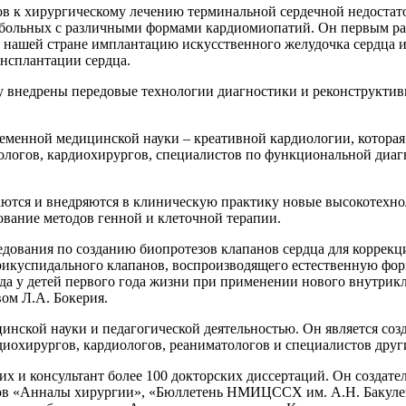
ов к хирургическому лечению терминальной сердечной недостато
 больных с различными формами кардиомиопатий. Он первым р
 в нашей стране имплантацию искусственного желудочка сердца
нсплантации сердца.
 внедрены передовые технологии диагностики и реконструктивн
ременной медицинской науки – креативной кардиологии, которая
иологов, кардиохирургов, специалистов по функциональной ди
ваются и внедряются в клиническую практику новые высокотех
ование методов генной и клеточной терапии.
дования по созданию биопротезов клапанов сердца для коррекц
трикуспидального клапанов, воспроизводящего естественную фор
 у детей первого года жизни при применении нового внутрикл
ом Л.А. Бокерия.
инской науки и педагогической деятельностью. Он является со
диохирургов, кардиологов, реаниматологов и специалистов дру
их и консультант более 100 докторских диссертаций. Он создат
лов «Анналы хирургии», «Бюллетень НМИЦССХ им. А.Н. Бакулев