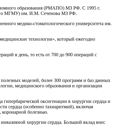
ломного образования (РМАПО) МЗ РФ. С 1995 г.
ого МГМУ) им. И.М. Сеченова МЗ РФ.
венного медико-стоматологического университета им.
медицинские технологии», который ежегодно
аций в день, то есть от 700 до 900 операций с
и полезных моделей, более 300 программ и баз данных
ологии, медицинского образования и организации
а гипербарической оксигенации в хирургии сердца и
сти сердца (особенно тахиаритмий), включая
 коронарной болезнью.
о инвазивной хирургии сердца. Большой вклад внес