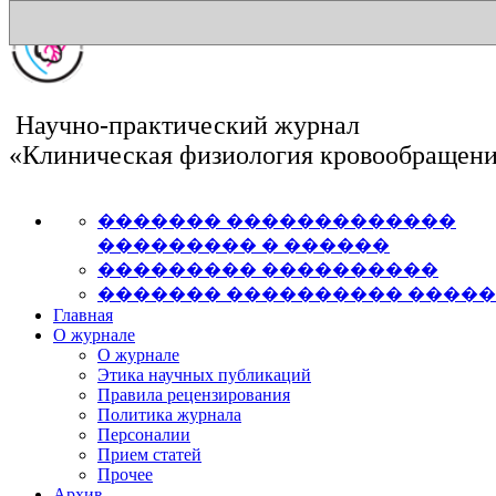
Научно-практический журнал
«Клиническая физиология кровообращен
������� �������������
��������� � ������
��������� ����������
������� ���������� ����
Главная
О журнале
О журнале
Этика научных публикаций
Правила рецензирования
Политика журнала
Персоналии
Прием статей
Прочее
Архив