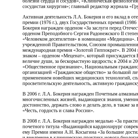
болезни сердца и сосудов», «Клиническая физиолог
сосудистая хирургия»; главный редактор журнала «Гру
Активная деятельность Л.А. Бокерия и его вклад в о
премии (1976 г.), двух Государственных премий (1986
Бокерия награжден орденом «За заслуги перед Отечеством
орденом Преподобного Сергия Радонежского II степени
«Человеком десятилетия» в номинации «Медицина». В
учрежденной Правительством, Союзом промышленников
международная премия «Золотой Гиппократ». В 2004 
знаком – орденом «Меценат», который присуждается 
величие души, за бескорыстную щедрость; в 2004 и 
«Общественное признание», Национальным гражданс
организацией «Гражданское общество» за большой ли
применением новейших медицинских технологий, сп
просветительскую деятельность, активную гражданс
В 2006 г. Л.А. Бокерия награжден Почетным алмазны
многочисленных жизней, выдающиеся знания, умение р
достоинство, держать слово и делать дело, в также з
«Честь, гордость и слава России».
В 2008 г. Л.А. Бокерия награжден медалью «За практ
почетного титула «Выдающийся кардиохирург совреме
ему Премии имени А.Н. Косыгина «За большие дости
и внедрение в клиническую практику нового биологи