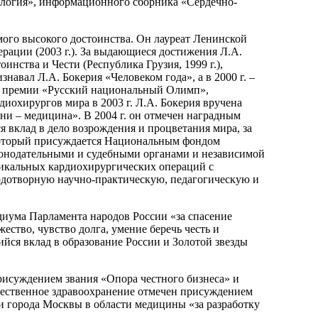
ология», информационного сборника «Сердечно-
мого высокого достоинства. Он лауреат Ленинской
ерации (2003 г.). За выдающиеся достижения Л.А.
тоинства и Чести (Республика Грузия, 1999 г.),
навал Л.А. Бокерия «Человеком года», а в 2000 г. –
ой премии «Русский национальный Олимп»,
охирургов мира в 2003 г. Л.А. Бокерия вручена
и – медицина». В 2004 г. он отмечен наградным
вклад в дело возрождения и процветания мира, за
 который присуждается Национальным фондом
онодательными и судебными органами и независимой
никальных кардиохирургических операций с
дотворную научно-практическую, педагогическую и
иума Парламента народов России «за спасение
ство, чувство долга, умение беречь честь и
щийся вклад в образование России и Золотой звезды
присуждением звания «Опора честного бизнеса» и
ечественное здравоохранение отмечен присуждением
 города Москвы в области медицины «за разработку