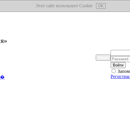
Этот сайт использует Cookie
OK
ия»
Логин:
Меню
Пароль:
Запом
Регистра
��