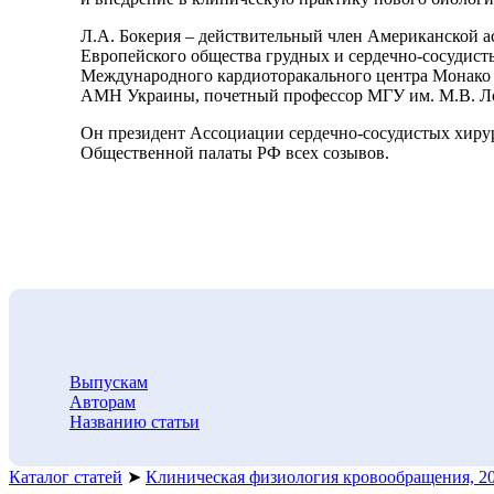
Л.А. Бокерия – действительный член Американской ассо
Европейского общества грудных и сердечно-сосудист
Международного кардиоторакального центра Монако (19
АМН Украины, почетный профессор МГУ им. М.В. Ломо
Он президент Ассоциации сердечно-сосудистых хирург
Общественной палаты РФ всех созывов.
Выпускам
Авторам
Названию статьи
Каталог статей
➤
Клиническая физиология кровообращения, 2