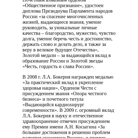
«Общественное признание», удостоен
диплома Президиума Парламента народов
России «за спасение многочисленных
жизней, выдающиеся знания, умение
руководить, за уникальные личные
качества – благородство, мужество, чувство
долга, умение беречь честь и достоинство,
держать слово и делать дело, в также за
веру в великое будущее Отечества»,
Золотой медали – за выдающийся вклад в
образование России и Золотой звезды
«Честь, гордость и слава России».
В 2008 г. Л.А. Бокерия награжден медалью
«За практический вклад в укрепление
здоровья нации», Орденом Чести с
присуждением звания «Опора честного
бизнеса» и почетного титула
«Выдающийся кардиохирург
современности». В 2009 г. огромный вклад
Л.А. Бокерия в науку и отечественное
здравоохранение отмечен присуждением
ему Премии имени А.Н. Косыгина «За
большие достижения в решении проблем
развития экономики России» и премии