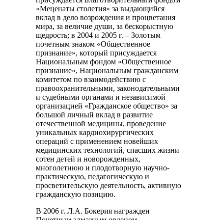
«Меценаты столетия» за выдающийся
вклад в дело возрождения и процветания
мира, за величие души, за бескорыстную
щедрость; в 2004 и 2005 г. – Золотым
почетным знаком «Общественное
признание», который присуждается
Национальным фондом «Общественное
признание», Национальным гражданским
комитетом по взаимодействию с
правоохранительными, законодательными
и судебными органами и независимой
организацией «Гражданское общество» за
большой личный вклад в развитие
отечественной медицины, проведение
уникальных кардиохирургических
операций с применением новейших
медицинских технологий, спасших жизни
сотен детей и новорожденных,
многолетнюю и плодотворную научно-
практическую, педагогическую и
просветительскую деятельность, активную
гражданскую позицию.
В 2006 г. Л.А. Бокерия награжден
Почетным алмазным орденом