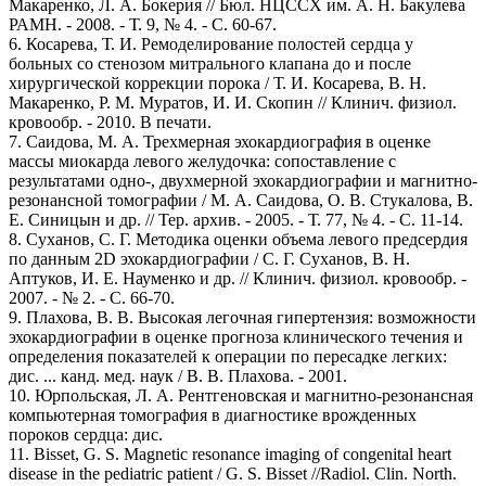
Макаренко, Л. А. Бокерия // Бюл. НЦССХ им. А. Н. Бакулева
РАМН. - 2008. - Т. 9, № 4. - С. 60-67.
6. Косарева, Т. И. Ремоделирование полостей сердца у
больных со стенозом митрального клапана до и после
хирургической коррекции порока / Т. И. Косарева, В. Н.
Макаренко, Р. М. Муратов, И. И. Скопин // Клинич. физиол.
кровообр. - 2010. В печати.
7. Саидова, М. А. Трехмерная эхокардиография в оценке
массы миокарда левого желудочка: сопоставление с
результатами одно-, двухмерной эхокардиографии и магнитно-
резонансной томографии / М. А. Саидова, О. В. Стукалова, В.
Е. Синицын и др. // Тер. архив. - 2005. - Т. 77, № 4. - С. 11-14.
8. Суханов, С. Г. Методика оценки объема левого предсердия
по данным 2D эхокардиографии / С. Г. Суханов, В. Н.
Аптуков, И. Е. Науменко и др. // Клинич. физиол. кровообр. -
2007. - № 2. - С. 66-70.
9. Плахова, В. В. Высокая легочная гипертензия: возможности
эхокардиографии в оценке прогноза клинического течения и
определения показателей к операции по пересадке легких:
дис. ... канд. мед. наук / В. В. Плахова. - 2001.
10. Юрпольская, Л. А. Рентгеновская и магнитно-резонансная
компьютерная томография в диагностике врожденных
пороков сердца: дис.
11. Bisset, G. S. Magnetic resonance imaging of congenital heart
disease in the pediatric patient / G. S. Bisset //Radiol. Clin. North.