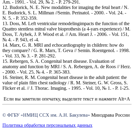
Am. - 1991. - Vol. 29, № 2. - P. 279-291.
12. Budorick, N. E. New modalities for imaging the fetal heart / N.
E. Budorick, S. L. Millman //Semin. Perinatol. - 2000. - Vol. 24. -
N. 5. - P. 352-359.
13. Doss, M. Left ventricular remodelingimpacts the function of the
Quattro stentless mitral valve bioprothesis (a 4-yars experience) / M.
Doss, T. Aybek, J. P. Wood et al. // Am. Heart J. - 2006. - Vol. 151,
№ 4. - P. 943, el -4.
14. Marx, G. R. MRI and echocardiography in children: how do
they compare? / G. R. Marx, T. Geva // Semin. Roentgenol. - 1998.
- Vol. 33, № 3. - P. 281-292.
15. Rebergen, S. A. Congenital heart disease. Evaluation of
anatomy and function by MRI / S. A. Rebergen, A. de Roos // Herz.
- 2000. - Vol. 25, № 4. - P. 365-383.
16. Steiner, R. M. Congenital heart disease in the adult patient: the
value of plain film chest radiology / R. M. Steiner, G. W. Gross, S.
Flicker et al. // J. Thorac. Imaging. - 1995. - Vol. 10, № 1. - P. 1-25.
Если вы заметили опечатку, выделите текст и нажмите Alt+A
© ФГБУ «НМИЦ ССХ им. А.Н. Бакулева»
Минздрава России
Политика обработки персональных данных