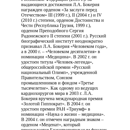
выдающиеся достижения Л.А. Бокерия
награжден орденом «За заслуги перед
Отечеством» III (1999 г.), II (2004 г.) и IV
(2010 г.) степени, орденом Достоинства и
Чести (Республика Грузия, 1999 г.),
орденом Преподобного Сергия
Радонежского II степени (2001 г.). Русский
биографический институт неоднократно
признавал Л.А. Бокерия «Человеком года»,
а в 2000 г. – «Человеком десятилетия» в
номинации «Медицина». В 2002 г. он
удостоен титула «Человек-легенда»,
общероссийской премии «Русский
национальный Олимп», учрежденной
Правительством, Союзом
промышленников и фондом «Третье
тысячелетие». Как одному из ведущих
кардиохирургов мира в 2003 г. Л.А.
Бокерия вручена международная премия
«Золотой Гиппократ». В 2004 г. он
удостоен премии РАН «Триумф» в
номинации «Наука о жизни – медицина».
В 2004 г. он отмечен наградным знаком –
орденом «Меценат», который
присуждается Благотворительным фондом