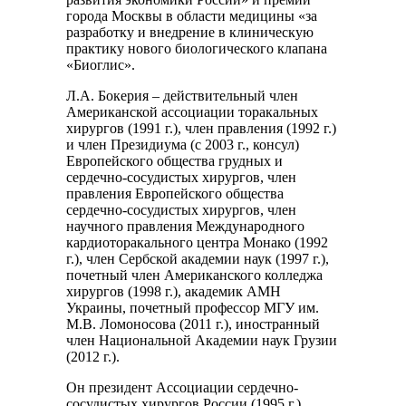
города Москвы в области медицины «за
разработку и внедрение в клиническую
практику нового биологического клапана
«Биоглис».
Л.А. Бокерия – действительный член
Американской ассоциации торакальных
хирургов (1991 г.), член правления (1992 г.)
и член Президиума (с 2003 г., консул)
Европейского общества грудных и
сердечно-сосудистых хирургов, член
правления Европейского общества
сердечно-сосудистых хирургов, член
научного правления Международного
кардиоторакального центра Монако (1992
г.), член Сербской академии наук (1997 г.),
почетный член Американского колледжа
хирургов (1998 г.), академик АМН
Украины, почетный профессор МГУ им.
М.В. Ломоносова (2011 г.), иностранный
член Национальной Академии наук Грузии
(2012 г.).
Он президент Ассоциации сердечно-
сосудистых хирургов России (1995 г.),