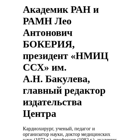
Академик РАН и
РАМН Лео
Антонович
БОКЕРИЯ,
президент «НМИЦ
ССХ» им.
А.Н. Бакулева,
главный редактор
издательства
Центра
Кардиохирург, ученый, педагог и
организатор науки, доктор медицинских
наук (1973 г.), профессор (1982 г.), академик