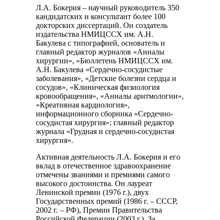
Л.А. Бокерия – научный руководитель 350
кандидатских и консультант более 100
докторских диссертаций. Он создатель
издательства НМИЦССХ им. А.Н.
Бакулева с типографией, основатель и
главный редактор журналов «Анналы
хирургии», «Бюллетень НМИЦССХ им.
А.Н. Бакулева «Сердечно-сосудистые
заболевания», «Детские болезни сердца и
сосудов», «Клиническая физиология
кровообращения», «Анналы аритмологии»,
«Креативная кардиология»,
информационного сборника «Сердечно-
сосудистая хирургия»; главный редактор
журнала «Грудная и сердечно-сосудистая
хирургия».
Активная деятельность Л.А. Бокерия и его
вклад в отечественное здравоохранение
отмечены званиями и премиями самого
высокого достоинства. Он лауреат
Ленинской премии (1976 г.), двух
Государственных премий (1986 г. – СССР,
2002 г. – РФ), Премии Правительства
Российской Федерации (2003 г.). За