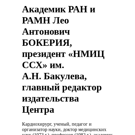
Академик РАН и
РАМН Лео
Антонович
БОКЕРИЯ,
президент «НМИЦ
ССХ» им.
А.Н. Бакулева,
главный редактор
издательства
Центра
Кардиохирург, ученый, педагог и
организатор науки, доктор медицинских
наук (1973 г.), профессор (1982 г.), академик