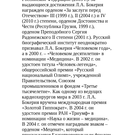
выдающиеся достижения Л.А. Бокерия
награжден орденом «За заслуги перед
Отечеством» III (1999 г.), II (2004 г.) и IV
(2010 г.) степени, орденом Достоинства и
Чести (Республика Грузия, 1999 г.),
орденом Преподобного Сергия
Радонежского II степени (2001 г.). Русский
биографический институт неоднократно
признавал Л.А. Бокерия «Человеком года»,
а в 2000 г. – «Человеком десятилетия» в
номинации «Медицина». В 2002 г. он
удостоен титула «Человек-легенда»,
общероссийской премии «Русский
национальный Олимп», учрежденной
Правительством, Союзом
промышленников и фондом «Третье
тысячелетие». Как одному из ведущих
кардиохирургов мира в 2003 г. Л.А.
Бокерия вручена международная премия
«Золотой Гиппократ». В 2004 г. он
удостоен премии РАН «Триумф» в
номинации «Наука о жизни – медицина».
В 2004 г. он отмечен наградным знаком –
орденом «Меценат», который
присуждается Благотворительным фондом