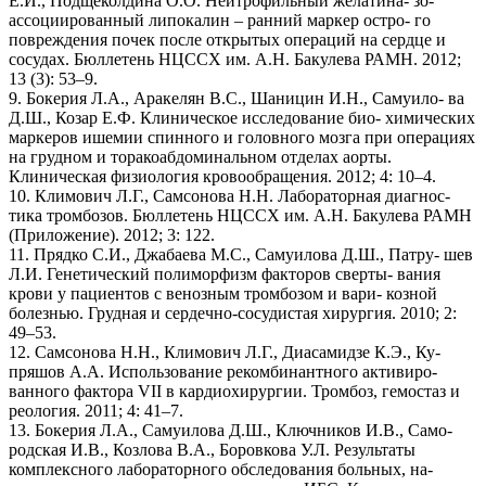
Е.И., Подщеколдина О.О. Нейтрофильный желатина- зо-
ассоциированный липокалин – ранний маркер остро- го
повреждения почек после открытых операций на сердце и
сосудах. Бюллетень НЦССХ им. А.Н. Бакулева РАМН. 2012;
13 (3): 53–9.
9. Бокерия Л.А., Аракелян В.С., Шаницин И.Н., Самуило- ва
Д.Ш., Козар Е.Ф. Клиническое исследование био- химических
маркеров ишемии спинного и головного мозга при операциях
на грудном и торакоабдоминальном отделах аорты.
Клиническая физиология кровообращения. 2012; 4: 10–4.
10. Климович Л.Г., Самсонова Н.Н. Лабораторная диагнос-
тика тромбозов. Бюллетень НЦССХ им. А.Н. Бакулева РАМН
(Приложение). 2012; 3: 122.
11. Прядко С.И., Джабаева М.С., Самуилова Д.Ш., Патру- шев
Л.И. Генетический полиморфизм факторов сверты- вания
крови у пациентов с венозным тромбозом и вари- козной
болезнью. Грудная и сердечно-сосудистая хирургия. 2010; 2:
49–53.
12. Самсонова Н.Н., Климович Л.Г., Диасамидзе К.Э., Ку-
пряшов А.А. Использование рекомбинантного активиро-
ванного фактора VII в кардиохирургии. Тромбоз, гемостаз и
реология. 2011; 4: 41–7.
13. Бокерия Л.А., Самуилова Д.Ш., Ключников И.В., Само-
родская И.В., Козлова В.А., Боровкова У.Л. Результаты
комплексного лабораторного обследования больных, на-