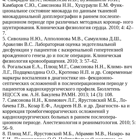
Камбаров С.Ю., Самсонова Н.Н., Хуцураули Е.М. Функ-
циональное состояние миокарда по данным тканевой
миокардинальной допплерографии в раннем послеопе-
рационном периоде при различных методиках коронар- ного
шунтирования. Клиническая физиология сердца. 2010; 4: 42–
7.
5. Сивохина Н.Ю., Апполонова М.В., Самуилова Д.Ш.,
Аракелян В.С. Лабораторная оценка эндотелиальной
дисфункции у пациентов с вазоренальной гипертензией
врожденного генеза до и после операции. Клиническая
физиология кровообращения. 2010; 3: 57–62.
6. Рогальская Е.А., Плющ М.Г., Самсонова Н.Н., Климо- вич
Л.Г., Подщеколдина О.О., Кротенко Н.П. и др. Современные
маркеры воспаления в диагностике ин- фекционно-
септических осложнений в послеоперационном периоде у
пациентов кардиохирургического профиля. Бюллетень
НЦССХ им. А.Н. Бакулева РАМН. 2013; 14 (3): 108.
7. Самсонова Н.Н., Климович Л.Г., Ярустовский М.Б., Ло-
бачева Г.В., Козар Е.Ф., Андреев Н.В. и др. Диагности- ка и
коррекция тромбогеморрагических осложнений у
кардиохирургических больных в раннем послеопера-
ционном периоде. Анестезиология и реаниматология. 2010; 5:
56–9.
8. Плющ М.Г., Ярустовский М.Б., Абрамян М.В., Назаро- ва