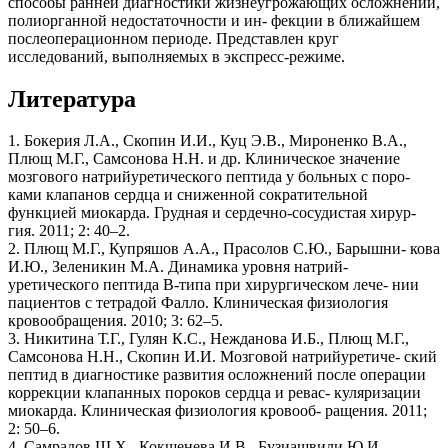
способы ранней диагностики жизнеугрожающих осложнений,
полиорганной недостаточности и ин- фекции в ближайшем
послеоперационном периоде. Представлен круг
исследований, выполняемых в экспресс-режиме.
Литература
1. Бокерия Л.А., Скопин И.И., Куц Э.В., Мироненко В.А.,
Плющ М.Г., Самсонова Н.Н. и др. Клиническое значение
мозгового натрийуретического пептида у больных с поро-
ками клапанов сердца и сниженной сократительной
функцией миокарда. Грудная и сердечно-сосудистая хирур-
гия. 2011; 2: 40–2.
2. Плющ М.Г., Купряшов А.А., Прасолов С.Ю., Барышни- кова
И.Ю., Зеленикин М.А. Динамика уровня натрий-
уретического пептида В-типа при хирургическом лече- нии
пациентов с тетрадой Фалло. Клиническая физиология
кровообращения. 2010; 3: 62–5.
3. Никитина Т.Г., Гулян К.С., Нежданова И.Б., Плющ М.Г.,
Самсонова Н.Н., Скопин И.И. Мозговой натрийуретиче- ский
пептид в диагностике развития осложнений после операции
коррекции клапанных пороков сердца и ревас- куляризации
миокарда. Клиническая физиология кровооб- ращения. 2011;
2: 50–6.
4. Самрадов Ш.Х., Кокшенева И.В., Бузиашвили Ю.И.,