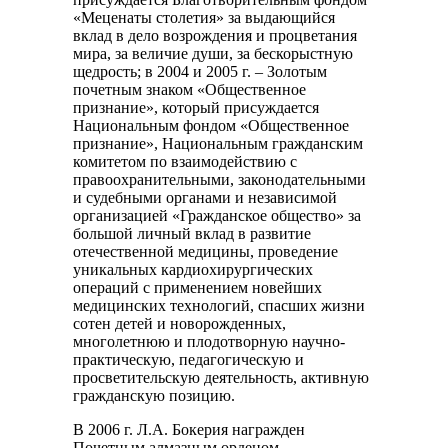
«Меценаты столетия» за выдающийся
вклад в дело возрождения и процветания
мира, за величие души, за бескорыстную
щедрость; в 2004 и 2005 г. – Золотым
почетным знаком «Общественное
признание», который присуждается
Национальным фондом «Общественное
признание», Национальным гражданским
комитетом по взаимодействию с
правоохранительными, законодательными
и судебными органами и независимой
организацией «Гражданское общество» за
большой личный вклад в развитие
отечественной медицины, проведение
уникальных кардиохирургических
операций с применением новейших
медицинских технологий, спасших жизни
сотен детей и новорожденных,
многолетнюю и плодотворную научно-
практическую, педагогическую и
просветительскую деятельность, активную
гражданскую позицию.
В 2006 г. Л.А. Бокерия награжден
Почетным алмазным орденом