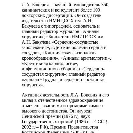
Л.А. Бокерия – научный руководитель 350
кандидатских и консультант более 100
докторских диссертаций. Он создатель
издательства НМИЦССХ им. А.Н.
Бакулева с типографией, основатель и
главный редактор журналов «Анналы
хирургии», «Бюллетень НМИЦССХ им.
А.Н. Бакулева «Сердечно-сосудистые
заболевания», «Детские болезни сердца и
сосудов», «Клиническая физиология
кровообращения», «Анналы аритмологии»,
«Креативная кардиология»,
информационного сборника «Сердечно-
сосудистая хирургия»; главный редактор
журнала «Грудная и сердечно-сосудистая
хирургия».
Активная деятельность Л.А. Бокерия и его
вклад в отечественное здравоохранение
отмечены званиями и премиями самого
высокого достоинства. Он лауреат
Ленинской премии (1976 г.), двух
Государственных премий (1986 г. – СССР,
2002 г. – РФ), Премии Правительства
Российской Федерации (2003 г.). За