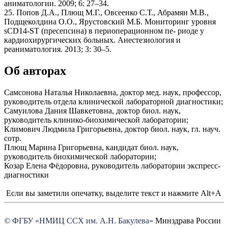
аниматологии. 2009; 6: 27–34.
25. Попов Д.А., Плющ М.Г., Овсеенко С.Т., Абрамян М.В.,
Подщеколдина О.О., Ярустовский М.Б. Мониторинг уровня
sCD14-ST (пресепсина) в периоперационном пе- риоде у
кардиохирургических больных. Анестезиология и
реаниматология. 2013; 3: 30–5.
Об авторах
Самсонова Наталья Николаевна, доктор мед. наук, профессор,
руководитель отдела клинической лабораторной диагностики;
Самуилова Дания Шавкетовна, доктор биол. наук,
руководитель клинико-биохимической лаборатории;
Климович Людмила Григорьевна, доктор биол. наук, гл. науч.
сотр.
Плющ Марина Григорьевна, кандидат биол. наук,
руководитель биохимической лаборатории;
Козар Елена Фёдоровна, руководитель лаборатории экспресс-
диагностики
Если вы заметили опечатку, выделите текст и нажмите Alt+A
© ФГБУ «НМИЦ ССХ им. А.Н. Бакулева»
Минздрава России