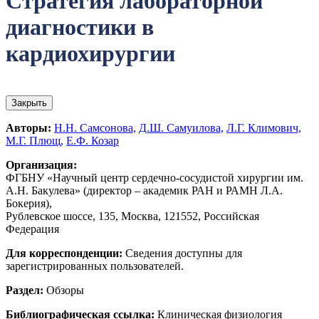
Стратегия лабораторной
диагностики в
кардиохирургии
Закрыть
Авторы:
Н.Н. Самсонова,
Д.Ш. Самуилова,
Л.Г. Климович,
М.Г. Плющ,
Е.Ф. Козар
Организация:
ФГБНУ «Научный центр сердечно-сосудистой хирургии им.
А.Н. Бакулева» (директор – академик РАН и РАМН Л.А.
Бокерия),
Рублевское шоссе, 135, Москва, 121552, Российская
Федерация
Для корреспонденции:
Сведения доступны для
зарегистрированных пользователей.
Раздел:
Обзоры
Библиографическая ссылка:
Клиническая физиология