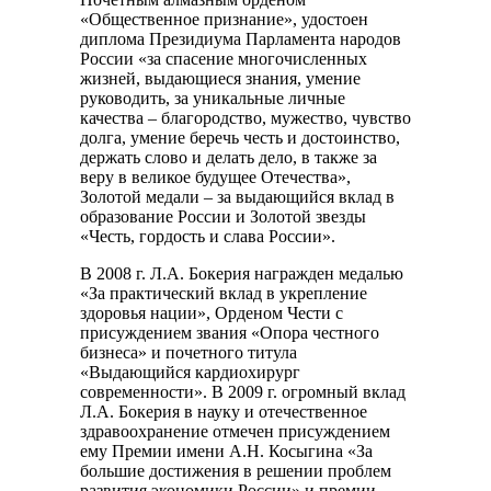
«Общественное признание», удостоен
диплома Президиума Парламента народов
России «за спасение многочисленных
жизней, выдающиеся знания, умение
руководить, за уникальные личные
качества – благородство, мужество, чувство
долга, умение беречь честь и достоинство,
держать слово и делать дело, в также за
веру в великое будущее Отечества»,
Золотой медали – за выдающийся вклад в
образование России и Золотой звезды
«Честь, гордость и слава России».
В 2008 г. Л.А. Бокерия награжден медалью
«За практический вклад в укрепление
здоровья нации», Орденом Чести с
присуждением звания «Опора честного
бизнеса» и почетного титула
«Выдающийся кардиохирург
современности». В 2009 г. огромный вклад
Л.А. Бокерия в науку и отечественное
здравоохранение отмечен присуждением
ему Премии имени А.Н. Косыгина «За
большие достижения в решении проблем
развития экономики России» и премии