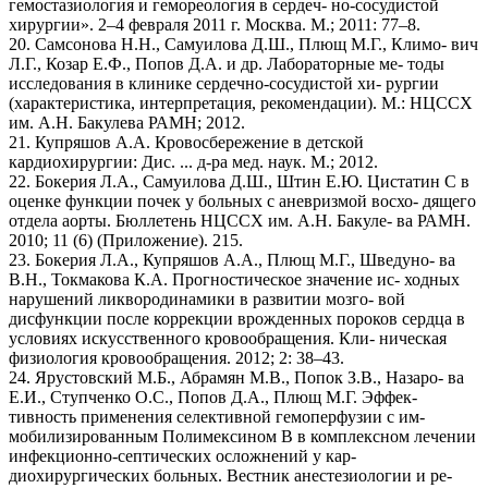
гемостазиология и гемореология в сердеч- но-сосудистой
хирургии». 2–4 февраля 2011 г. Москва. М.; 2011: 77–8.
20. Самсонова Н.Н., Самуилова Д.Ш., Плющ М.Г., Климо- вич
Л.Г., Козар Е.Ф., Попов Д.А. и др. Лабораторные ме- тоды
исследования в клинике сердечно-сосудистой хи- рургии
(характеристика, интерпретация, рекомендации). М.: НЦССХ
им. А.Н. Бакулева РАМН; 2012.
21. Купряшов А.А. Кровосбережение в детской
кардиохирургии: Дис. ... д-ра мед. наук. М.; 2012.
22. Бокерия Л.А., Самуилова Д.Ш., Штин Е.Ю. Цистатин С в
оценке функции почек у больных с аневризмой восхо- дящего
отдела аорты. Бюллетень НЦССХ им. А.Н. Бакуле- ва РАМН.
2010; 11 (6) (Приложение). 215.
23. Бокерия Л.А., Купряшов А.А., Плющ М.Г., Шведуно- ва
В.Н., Токмакова К.А. Прогностическое значение ис- ходных
нарушений ликвородинамики в развитии мозго- вой
дисфункции после коррекции врожденных пороков сердца в
условиях искусственного кровообращения. Кли- ническая
физиология кровообращения. 2012; 2: 38–43.
24. Ярустовский М.Б., Абрамян М.В., Попок З.В., Назаро- ва
Е.И., Ступченко О.С., Попов Д.А., Плющ М.Г. Эффек-
тивность применения селективной гемоперфузии с им-
мобилизированным Полимексином В в комплексном лечении
инфекционно-септических осложнений у кар-
диохирургических больных. Вестник анестезиологии и ре-