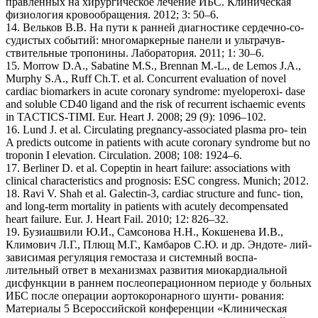
правленных на хирургическое лечение ИБС. Клиническая
физиология кровообращения. 2012; 3: 50–6.
14. Вельков В.В. На пути к ранней диагностике сердечно-со-
судистых событий: многомаркерные панели и ультрачув-
ствительные тропонины. Лаборатория. 2011; 1: 30–6.
15. Morrow D.A., Sabatine M.S., Brennan M.-L., de Lemos J.A.,
Murphy S.A., Ruff Ch.T. et al. Concurrent evaluation of novel
cardiac biomarkers in acute coronary syndrome: myeloperoxi- dase
and soluble CD40 ligand and the risk of recurrent ischaemic events
in TACTICS-TIMI. Eur. Heart J. 2008; 29 (9): 1096–102.
16. Lund J. et al. Circulating pregnancy-associated plasma pro- tein
A predicts outcome in patients with acute coronary syndrome but no
troponin I elevation. Circulation. 2008; 108: 1924–6.
17. Berliner D. et al. Copeptin in heart failure: associations with
clinical characteristics and prognosis: ESC congress. Munich; 2012.
18. Ravi V. Shah et al. Galectin-3, cardiac structure and func- tion,
and long-term mortality in patients with acutely decompensated
heart failure. Eur. J. Heart Fail. 2010; 12: 826–32.
19. Бузиашвили Ю.И., Самсонова Н.Н., Кокшенева И.В.,
Климович Л.Г., Плющ М.Г., Камбаров С.Ю. и др. Эндоте- лий-
зависимая регуляция гемостаза и системный воспа-
лительный ответ в механизмах развития миокардиальной
дисфункции в раннем послеоперационном периоде у больных
ИБС после операции аортокоронарного шунти- рования:
Материалы 5 Всероссийской конференции «Клиническая