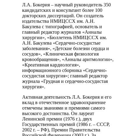
Л.А. Бокерия – научный руководитель 350
кандидатских и консультант более 100
докторских диссертаций. Он создатель
издательства НМИЦССХ им. А.Н.
Бакулева с типографией, основатель и
главный редактор журналов «Анналы
хирургии», «Бюллетень НМИЦССХ им.
А.Н. Бакулева «Сердечно-сосудистые
заболевания», «Детские болезни сердца и
сосудов», «Клиническая физиология
кровообращения», «Анналы аритмологии»,
«Креативная кардиология»,
информационного сборника «Сердечно-
сосудистая хирургия»; главный редактор
журнала «Грудная и сердечно-сосудистая
хирургия».
Активная деятельность Л.А. Бокерия и его
вклад в отечественное здравоохранение
отмечены званиями и премиями самого
высокого достоинства. Он лауреат
Ленинской премии (1976 г.), двух
Государственных премий (1986 г. – СССР,
2002 г. – РФ), Премии Правительства
Российской Федерации (2003 г.). За