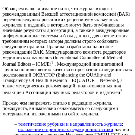
Обращаем ваше внимание на то, что журнал входит в
рекомендованный Высшей аттестационной комиссией (ВАК)
перечень ведущих российских рецензируемых научных
журналов и изданий, в которых могут быть опубликованы
значимые результаты диссертаций, а также в международные
информационные системы и базы данных, для соответствия
требованиям которых авторы должны строго соблюдать
следующие правила. Правила разработаны на основе
рекомендаций ВАК, Международного комитета редакторов
медицинских журналов (International Committee of Medical
1
Journal Editors – ICMJE)
, Международной инициативной
группы по повышению качества и прозрачности медицинских
исследований ЭКВАТОР (Enhancing the QUAlity and
Transparency Of Health Research – EQUATOR – Network), а
также методических рекомендаций, подготовленных под
2
редакцией Ассоциации научных редакторов и издателей
.
Прежде чем направлять статью в редакцию журнала,
пожалуйста, внимательно ознакомьтесь со следующими
материалами, изложенными на сайте журнала.
–
тематические рубрики и направленность журнала
;
–
положение о принципах редакционной этики
научно-
практических журналов Издательства НМИЦ ССХ им.