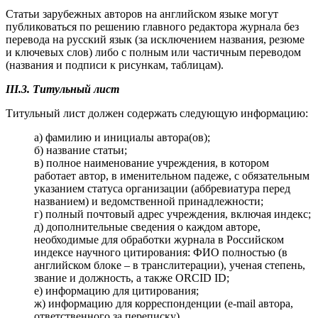
Статьи зарубежных авторов на английском языке могут
публиковаться по решению главного редактора журнала без
перевода на русский язык (за исключением названия, резюме
и ключевых слов) либо с полным или частичным переводом
(названия и подписи к рисункам, таблицам).
III.3. Титульный лист
Титульный лист должен содержать следующую информацию:
а) фамилию и инициалы автора(ов);
б) название статьи;
в) полное наименование учреждения, в котором
работает автор, в именительном падеже, с обязательным
указанием статуса организации (аббревиатура перед
названием) и ведомственной принадлежности;
г) полный почтовый адрес учреждения, включая индекс;
д) дополнительные сведения о каждом авторе,
необходимые для обработки журнала в Российском
индексе научного цитирования: ФИО полностью (в
английском блоке – в транслитерации), ученая степень,
звание и должность, а также ORCID ID;
е) информацию для цитирования;
ж) информацию для корреспонденции (e-mail автора,
ответственного за переписку).