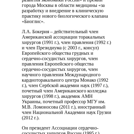
города Москвы в области медицины «за
разработку и внедрение в клиническую
практику нового биологического клапана
«Биоглис».
Л.А. Бокерия – действительный член
Американской ассоциации торакальных
хирургов (1991 г.), член правления (1992 г.)
и член Президиума (с 2003 г., консул)
Европейского общества грудных и
сердечно-сосудистых хирургов, член
правления Европейского общества
сердечно-сосудистых хирургов, член
научного правления Международного
кардиоторакального центра Монако (1992
г.), член Сербской академии наук (1997 г.),
почетный член Американского колледжа
хирургов (1998 г.), академик АМН
Украины, почетный профессор МГУ им.
М.В. Ломоносова (2011 г.), иностранный
член Национальной Академии наук Грузии
(2012 г.).
Он президент Ассоциации сердечно-
сосудистых хирургов России (1995 г.),