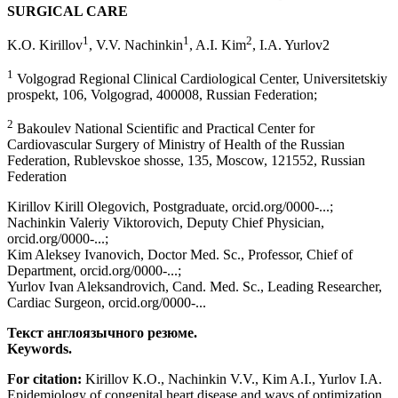
SURGICAL CARE
1
1
2
K.O. Kirillov
, V.V. Nachinkin
, A.I. Kim
, I.A. Yurlov2
1
Volgograd Regional Clinical Cardiological Center, Universitetskiy
prospekt, 106, Volgograd, 400008, Russian Federation;
2
Bakoulev National Scientific and Practical Center for
Cardiovascular Surgery of Ministry of Health of the Russian
Federation, Rublevskoe shosse, 135, Moscow, 121552, Russian
Federation
Kirillov Kirill Olegovich, Postgraduate, orcid.org/0000-...;
Nachinkin Valeriy Viktorovich, Deputy Chief Physician,
orcid.org/0000-...;
Kim Aleksey Ivanovich, Doctor Med. Sc., Professor, Chief of
Department, orcid.org/0000-...;
Yurlov Ivan Aleksandrovich, Cand. Med. Sc., Leading Researcher,
Cardiac Surgeon, orcid.org/0000-...
Текст англоязычного резюме.
Keywords.
For citation:
Kirillov K.O., Nachinkin V.V., Kim A.I., Yurlov I.A.
Epidemiology of congenital heart disease and ways of optimization