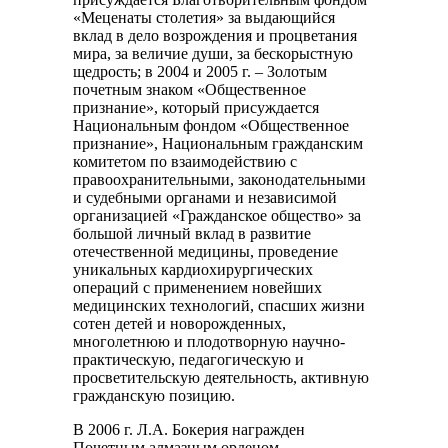
«Меценаты столетия» за выдающийся
вклад в дело возрождения и процветания
мира, за величие души, за бескорыстную
щедрость; в 2004 и 2005 г. – Золотым
почетным знаком «Общественное
признание», который присуждается
Национальным фондом «Общественное
признание», Национальным гражданским
комитетом по взаимодействию с
правоохранительными, законодательными
и судебными органами и независимой
организацией «Гражданское общество» за
большой личный вклад в развитие
отечественной медицины, проведение
уникальных кардиохирургических
операций с применением новейших
медицинских технологий, спасших жизни
сотен детей и новорожденных,
многолетнюю и плодотворную научно-
практическую, педагогическую и
просветительскую деятельность, активную
гражданскую позицию.
В 2006 г. Л.А. Бокерия награжден
Почетным алмазным орденом