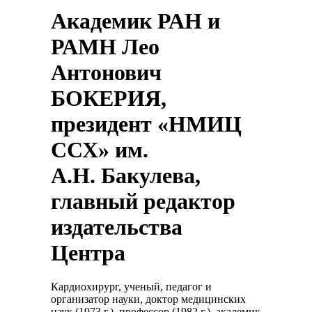
Академик РАН и
РАМН Лео
Антонович
БОКЕРИЯ,
президент «НМИЦ
ССХ» им.
А.Н. Бакулева,
главный редактор
издательства
Центра
Кардиохирург, ученый, педагог и
организатор науки, доктор медицинских
наук (1973 г.), профессор (1982 г.), академик