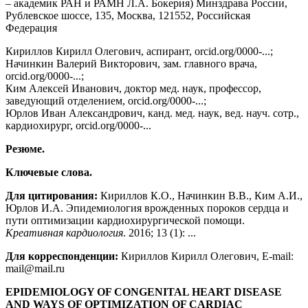
– академик РАН и РАМН Л.А. Бокерия) Минздрава России,
Рублевское шоссе, 135, Москва, 121552, Российская
Федерация
Кириллов Кирилл Олегович, аспирант, orcid.org/0000-...;
Начинкин Валерий Викторович, зам. главного врача,
orcid.org/0000-...;
Ким Алексей Иванович, доктор мед. наук, профессор,
заведующий отделением, orcid.org/0000-...;
Юрлов Иван Александрович, канд. мед. наук, вед. науч. сотр.,
кардиохирург, orcid.org/0000-...
Резюме.
Ключевые слова.
Для цитирования:
Кириллов К.О., Начинкин В.В., Ким А.И.,
Юрлов И.А. Эпидемиология врожденных пороков сердца и
пути оптимизации кардиохирургической помощи.
Креативная кардиология
. 2016; 13 (1): ...
Для корреспонденции:
Кириллов Кирилл Олегович, E-mail:
mail@mail.ru
EPIDEMIOLOGY OF CONGENITAL HEART DISEASE
AND WAYS OF OPTIMIZATION OF CARDIAC