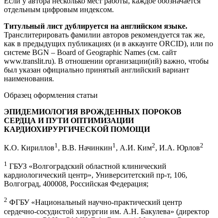
Если у автора несколько мест работы, каждое обозначается
отдельным цифровым индексом.
Титульный лист дублируется на английском языке.
Транслитерировать фамилии авторов рекомендуется так же,
как в предыдущих публикациях (и в аккаунте ORCID), или по
системе BGN – Board of Geographic Names (см. сайт
www.translit.ru). В отношении организации(ий) важно, чтобы
был указан официально принятый английский вариант
наименования.
Образец оформления статьи
ЭПИДЕМИОЛОГИЯ ВРОЖДЕННЫХ ПОРОКОВ
СЕРДЦА И ПУТИ ОПТИМИЗАЦИИ
КАРДИОХИРУРГИЧЕСКОЙ ПОМОЩИ
1
1
2
2
К.О. Кириллов
, В.В. Начинкин
, А.И. Ким
, И.А. Юрлов
1
ГБУЗ «Волгоградский областной клинический
кардиологический центр», Университетский пр-т, 106,
Волгоград, 400008, Российская Федерация;
2
ФГБУ «Национальный научно-практический центр
сердечно-сосудистой хирургии им. А.Н. Бакулева» (директор