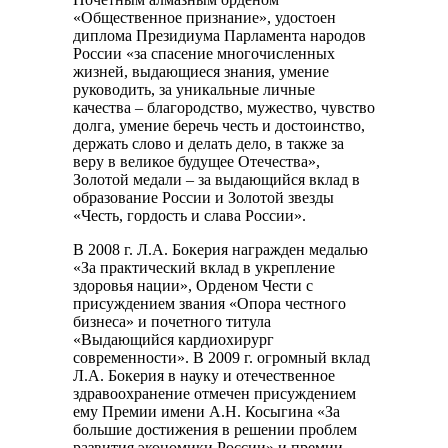
«Общественное признание», удостоен
диплома Президиума Парламента народов
России «за спасение многочисленных
жизней, выдающиеся знания, умение
руководить, за уникальные личные
качества – благородство, мужество, чувство
долга, умение беречь честь и достоинство,
держать слово и делать дело, в также за
веру в великое будущее Отечества»,
Золотой медали – за выдающийся вклад в
образование России и Золотой звезды
«Честь, гордость и слава России».
В 2008 г. Л.А. Бокерия награжден медалью
«За практический вклад в укрепление
здоровья нации», Орденом Чести с
присуждением звания «Опора честного
бизнеса» и почетного титула
«Выдающийся кардиохирург
современности». В 2009 г. огромный вклад
Л.А. Бокерия в науку и отечественное
здравоохранение отмечен присуждением
ему Премии имени А.Н. Косыгина «За
большие достижения в решении проблем
развития экономики России» и премии