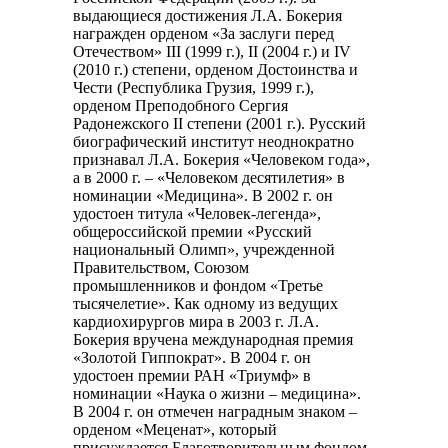
выдающиеся достижения Л.А. Бокерия
награжден орденом «За заслуги перед
Отечеством» III (1999 г.), II (2004 г.) и IV
(2010 г.) степени, орденом Достоинства и
Чести (Республика Грузия, 1999 г.),
орденом Преподобного Сергия
Радонежского II степени (2001 г.). Русский
биографический институт неоднократно
признавал Л.А. Бокерия «Человеком года»,
а в 2000 г. – «Человеком десятилетия» в
номинации «Медицина». В 2002 г. он
удостоен титула «Человек-легенда»,
общероссийской премии «Русский
национальный Олимп», учрежденной
Правительством, Союзом
промышленников и фондом «Третье
тысячелетие». Как одному из ведущих
кардиохирургов мира в 2003 г. Л.А.
Бокерия вручена международная премия
«Золотой Гиппократ». В 2004 г. он
удостоен премии РАН «Триумф» в
номинации «Наука о жизни – медицина».
В 2004 г. он отмечен наградным знаком –
орденом «Меценат», который
присуждается Благотворительным фондом