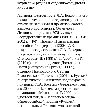
журнала «Грудная и сердечно-сосудистая
хирургия».
Активная деятельность Л.А. Бокерия и его
вклад в отечественное здравоохранение
отмечены званиями и премиями самого
высокого достоинства. Он лауреат
Ленинской премии (1976 г.), двух
Государственных премий (1986 г. – СССР,
2002 г. – РФ), Премии Правительства
Российской Федерации (2003 г.). За
выдающиеся достижения Л.А. Бокерия
награжден орденом «За заслуги перед
Отечеством» III (1999 г.), II (2004 г.) и IV
(2010 г.) степени, орденом Достоинства и
Чести (Республика Грузия, 1999 г.),
орденом Преподобного Сергия
Радонежского II степени (2001 г.). Русский
биографический институт неоднократно
признавал Л.А. Бокерия «Человеком года»,
а в 2000 г. – «Человеком десятилетия» в
номинации «Медицина». В 2002 г. он
удостоен титула «Человек-легенда»,
общероссийской премии «Русский
национальный Олимп», учрежденной