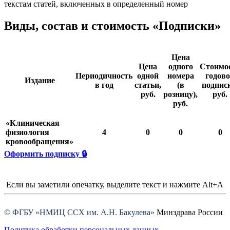
текстам статей, включенных в определенный номер
Виды, состав и стоимость «Подписки»
Цена
Цена
одного
Стоимо
Периодичность
одной
номера
годов
Издание
в год
статьи,
(в
подпис
руб.
розницу),
руб.
руб.
«Клиническая
физиология
4
0
0
0
кровообращения»
Оформить подписку 🔒
Если вы заметили опечатку, выделите текст и нажмите Alt+A
© ФГБУ «НМИЦ ССХ им. А.Н. Бакулева»
Минздрава России
Политика обработки персональных данных