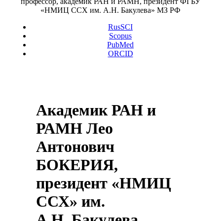
профессор, академик РАН и РАМН, президент ФГБУ
«НМИЦ ССХ им. А.Н. Бакулева» МЗ РФ
RusSCI
Scopus
PubMed
ORCID
Академик РАН и
РАМН Лео
Антонович
БОКЕРИЯ,
президент «НМИЦ
ССХ» им.
А.Н. Бакулева,