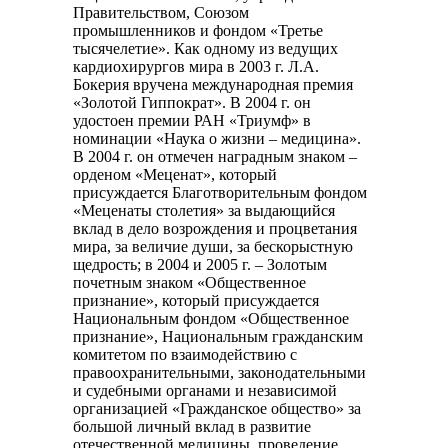
Правительством, Союзом
промышленников и фондом «Третье
тысячелетие». Как одному из ведущих
кардиохирургов мира в 2003 г. Л.А.
Бокерия вручена международная премия
«Золотой Гиппократ». В 2004 г. он
удостоен премии РАН «Триумф» в
номинации «Наука о жизни – медицина».
В 2004 г. он отмечен наградным знаком –
орденом «Меценат», который
присуждается Благотворительным фондом
«Меценаты столетия» за выдающийся
вклад в дело возрождения и процветания
мира, за величие души, за бескорыстную
щедрость; в 2004 и 2005 г. – Золотым
почетным знаком «Общественное
признание», который присуждается
Национальным фондом «Общественное
признание», Национальным гражданским
комитетом по взаимодействию с
правоохранительными, законодательными
и судебными органами и независимой
организацией «Гражданское общество» за
большой личный вклад в развитие
отечественной медицины, проведение