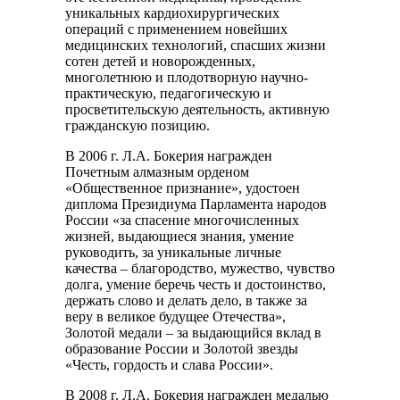
уникальных кардиохирургических
операций с применением новейших
медицинских технологий, спасших жизни
сотен детей и новорожденных,
многолетнюю и плодотворную научно-
практическую, педагогическую и
просветительскую деятельность, активную
гражданскую позицию.
В 2006 г. Л.А. Бокерия награжден
Почетным алмазным орденом
«Общественное признание», удостоен
диплома Президиума Парламента народов
России «за спасение многочисленных
жизней, выдающиеся знания, умение
руководить, за уникальные личные
качества – благородство, мужество, чувство
долга, умение беречь честь и достоинство,
держать слово и делать дело, в также за
веру в великое будущее Отечества»,
Золотой медали – за выдающийся вклад в
образование России и Золотой звезды
«Честь, гордость и слава России».
В 2008 г. Л.А. Бокерия награжден медалью