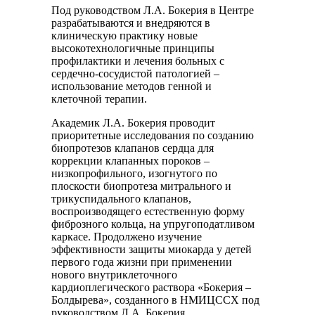
Под руководством Л.А. Бокерия в Центре
разрабатываются и внедряются в
клиническую практику новые
высокотехнологичные принципы
профилактики и лечения больных с
сердечно-сосудистой патологией –
использование методов генной и
клеточной терапии.
Академик Л.А. Бокерия проводит
приоритетные исследования по созданию
биопротезов клапанов сердца для
коррекции клапанных пороков –
низкопрофильного, изогнутого по
плоскости биопротеза митрального и
трикуспидального клапанов,
воспроизводящего естественную форму
фиброзного кольца, на упругоподатливом
каркасе. Продолжено изучение
эффективности защиты миокарда у детей
первого года жизни при применении
нового внутриклеточного
кардиоплегического раствора «Бокерия –
Болдырева», созданного в НМИЦССХ под
руководством Л.А. Бокерия.