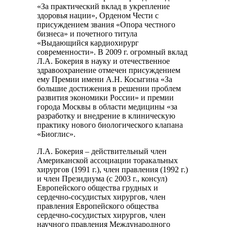
«За практический вклад в укрепление
здоровья нации», Орденом Чести с
присуждением звания «Опора честного
бизнеса» и почетного титула
«Выдающийся кардиохирург
современности». В 2009 г. огромный вклад
Л.А. Бокерия в науку и отечественное
здравоохранение отмечен присуждением
ему Премии имени А.Н. Косыгина «За
большие достижения в решении проблем
развития экономики России» и премии
города Москвы в области медицины «за
разработку и внедрение в клиническую
практику нового биологического клапана
«Биоглис».
Л.А. Бокерия – действительный член
Американской ассоциации торакальных
хирургов (1991 г.), член правления (1992 г.)
и член Президиума (с 2003 г., консул)
Европейского общества грудных и
сердечно-сосудистых хирургов, член
правления Европейского общества
сердечно-сосудистых хирургов, член
научного правления Международного