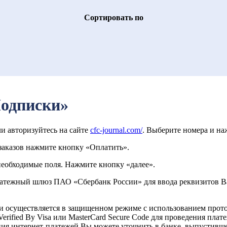
Cортировать по
Подписки»
ли авторизуйтесь на сайте
cfc-journal.com/
. Выберите номера и н
 заказов нажмите кнопку «Оплатить».
необходимые поля. Нажмите кнопку «далее».
латежный шлюз ПАО «Сбербанк России» для ввода реквизитов В
 осуществляется в защищенном режиме с использованием прото
rified By Visa или MasterCard Secure Code для проведения плат
ия интернет-платежей Вы можете уточнить в банке, выпустивше