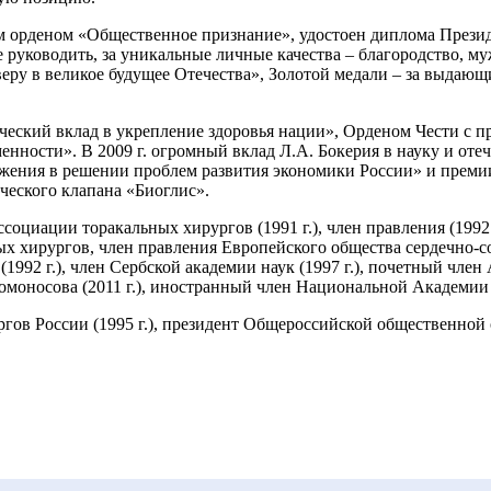
м орденом «Общественное признание», удостоен диплома Презид
уководить, за уникальные личные качества – благородство, муже
а веру в великое будущее Отечества», Золотой медали – за выдаю
ический вклад в укрепление здоровья нации», Орденом Чести с 
нности». В 2009 г. огромный вклад Л.А. Бокерия в науку и от
жения в решении проблем развития экономики России» и премии
ческого клапана «Биоглис».
циации торакальных хирургов (1991 г.), член правления (1992 г.
ых хирургов, член правления Европейского общества сердечно-с
92 г.), член Сербской академии наук (1997 г.), почетный член 
носова (2011 г.), иностранный член Национальной Академии на
ов России (1995 г.), президент Общероссийской общественной о