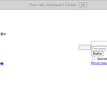
Этот сайт использует Cookie
OK
ия»
Логин:
Меню
Пароль:
Запом
Регистра
��