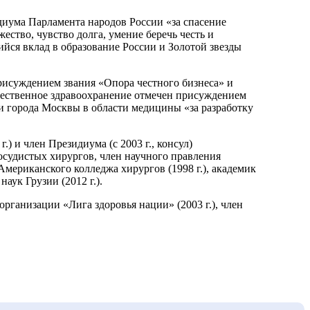
иума Парламента народов России «за спасение
ство, чувство долга, умение беречь честь и
щийся вклад в образование России и Золотой звезды
присуждением звания «Опора честного бизнеса» и
ечественное здравоохранение отмечен присуждением
 города Москвы в области медицины «за разработку
) и член Президиума (с 2003 г., консул)
осудистых хирургов, член научного правления
Американского колледжа хирургов (1998 г.), академик
ук Грузии (2012 г.).
рганизации «Лига здоровья нации» (2003 г.), член