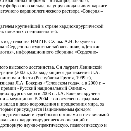
ии клапанных пороков – низкопрофильного,
му фиброзного кольца, на упругоподатливом каркасе.
еточного кардиоплегического раствора «Бокерия –
здателем крупнейшей в стране кардиохирургической
гих смежных специальностей.
ель издательства НМИЦССХ им. А.Н. Бакулева с
а «Сердечно-сосудистые заболевания», «Детские
ология», информационного сборника «Сердечно-
мого высокого достоинства. Он лауреат Ленинской
ерации (2003 г.). За выдающиеся достижения Л.А.
тоинства и Чести (Республика Грузия, 1999 г.),
навал Л.А. Бокерия «Человеком года», а в 2000 г. –
ой премии «Русский национальный Олимп»,
охирургов мира в 2003 г. Л.А. Бокерия вручена
и – медицина». В 2004 г. он отмечен наградным
вклад в дело возрождения и процветания мира, за
 который присуждается Национальным фондом
онодательными и судебными органами и независимой
никальных кардиохирургических операций с
дотворную научно-практическую, педагогическую и