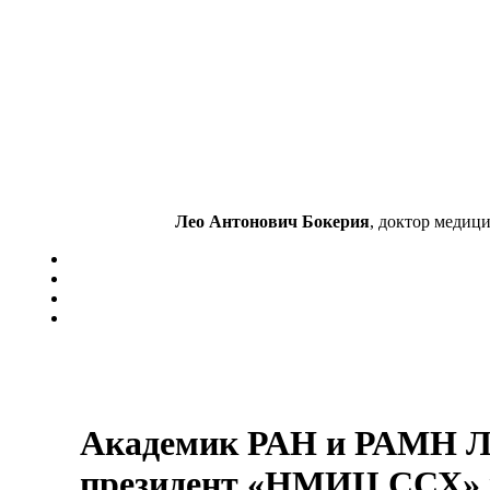
Лео Антонович Бокерия
, доктор медиц
Академик РАН и РАМН Л
президент «НМИЦ ССХ» и