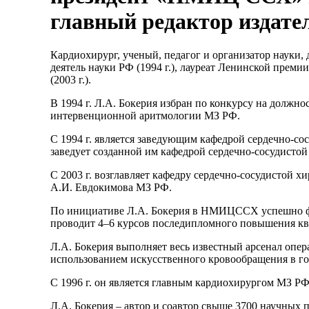
главный редактор издате
Кардиохирург, ученый, педагог и организатор науки, д
деятель науки РФ (1994 г.), лауреат Ленинской преми
(2003 г.).
В 1994 г. Л.А. Бокерия избран по конкурсу на должн
интервенционной аритмологии МЗ РФ.
С 1994 г. является заведующим кафедрой сердечно-с
заведует созданной им кафедрой сердечно-сосудист
С 2003 г. возглавляет кафедру сердечно-сосудистой 
А.И. Евдокимова МЗ РФ.
По инициативе Л.А. Бокерия в НМИЦССХ успешно фу
проводит 4–6 курсов последипломного повышения кв
Л.А. Бокерия выполняет весь известный арсенал опера
использованием искусственного кровообращения в го
С 1996 г. он является главным кардиохирургом МЗ РФ
Л.А. Бокерия – автор и соавтор свыше 3700 научных п