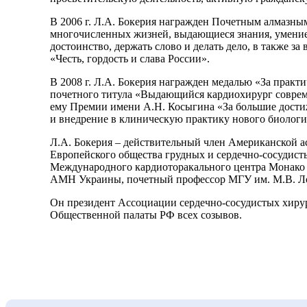
В 2006 г. Л.А. Бокерия награжден Почетным алмазны
многочисленных жизней, выдающиеся знания, умение р
достоинство, держать слово и делать дело, в также з
«Честь, гордость и слава России».
В 2008 г. Л.А. Бокерия награжден медалью «За практ
почетного титула «Выдающийся кардиохирург совреме
ему Премии имени А.Н. Косыгина «За большие дости
и внедрение в клиническую практику нового биологи
Л.А. Бокерия – действительный член Американской ассо
Европейского общества грудных и сердечно-сосудист
Международного кардиоторакального центра Монако (19
АМН Украины, почетный профессор МГУ им. М.В. Ломо
Он президент Ассоциации сердечно-сосудистых хирург
Общественной палаты РФ всех созывов.