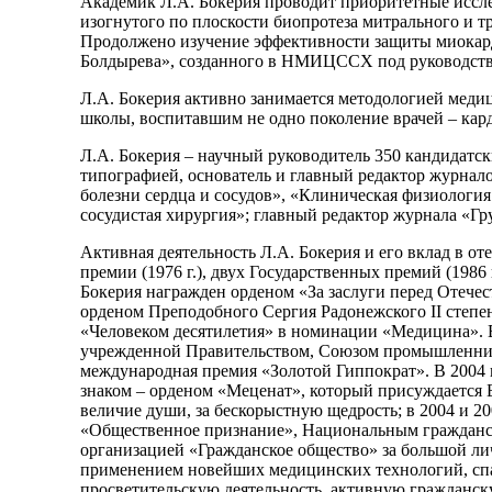
Академик Л.А. Бокерия проводит приоритетные иссле
изогнутого по плоскости биопротеза митрального и 
Продолжено изучение эффективности защиты миокарда
Болдырева», созданного в НМИЦССХ под руководств
Л.А. Бокерия активно занимается методологией медиц
школы, воспитавшим не одно поколение врачей – кар
Л.А. Бокерия – научный руководитель 350 кандидатск
типографией, основатель и главный редактор журна
болезни сердца и сосудов», «Клиническая физиолог
сосудистая хирургия»; главный редактор журнала «Гру
Активная деятельность Л.А. Бокерия и его вклад в о
премии (1976 г.), двух Государственных премий (1986
Бокерия награжден орденом «За заслуги перед Отечеством
орденом Преподобного Сергия Радонежского II степени
«Человеком десятилетия» в номинации «Медицина». В
учрежденной Правительством, Союзом промышленников
международная премия «Золотой Гиппократ». В 2004 
знаком – орденом «Меценат», который присуждается 
величие души, за бескорыстную щедрость; в 2004 и 
«Общественное признание», Национальным гражданс
организацией «Гражданское общество» за большой ли
применением новейших медицинских технологий, сп
просветительскую деятельность, активную гражданс