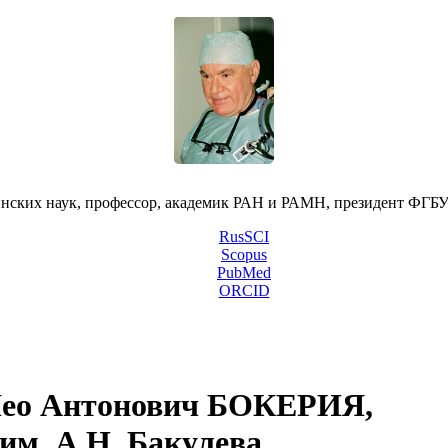
инских наук, профессор, академик РАН и РАМН, президент ФГ
RusSCI
Scopus
PubMed
ORCID
ео Антонович БОКЕРИЯ,
м. А.Н. Бакулева,