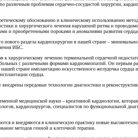
 по различным проблемам сердечно-сосудистой хирургии, карди
ретическому обоснованию и клиническому использованию метод
остики и хирургического лечения нарушений ритма и проводимо
ыми и приобретенными пороками и аномалиями развития сердца,
го нового раздела кардиохирургии в нашей стране – минимальн
чения ИБС.
ов к хирургическому лечению терминальной сердечной недостато
 больных с различными формами кардиомиопатий. Он первым р
 в нашей стране имплантацию искусственного желудочка сердца
нсплантации сердца.
 внедрены передовые технологии диагностики и реконструктивн
ременной медицинской науки – креативной кардиологии, которая
иологов, кардиохирургов, специалистов по функциональной ди
ваются и внедряются в клиническую практику новые высокотех
ование методов генной и клеточной терапии.