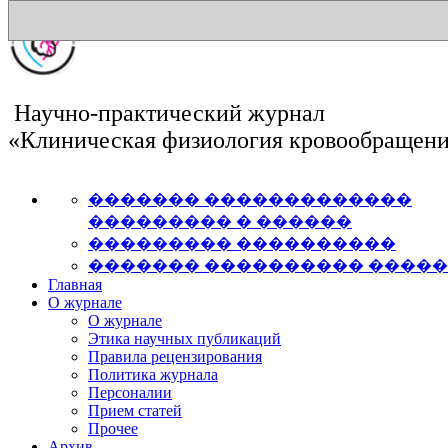
Научно-практический журнал
«Клиническая физиология кровообращен
������� �������������
��������� � ������
��������� ����������
������� ���������� ����
Главная
О журнале
О журнале
Этика научных публикаций
Правила рецензирования
Политика журнала
Персоналии
Прием статей
Прочее
Архив