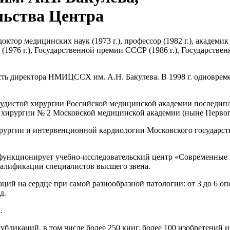
льства Центра
октор медицинских наук (1973 г.), профессор (1982 г.), академик
и (1976 г.), Государственной премии СССР (1986 г.), Государств
ость директора НМИЦССХ им. А.Н. Бакулева. В 1998 г. одновре
осудистой хирургии Российской медицинской академии последип
ой хирургии № 2 Московской медицинской академии (ныне Перв
хирургии и интервенционной кардиологии Московского государст
нкционирует учебно-исследовательский центр «Современные 
алификации специалистов высшего звена.
ций на сердце при самой разнообразной патологии: от 3 до 6 опер
д.
.
убликаций, в том числе более 250 книг, более 100 изобретений 