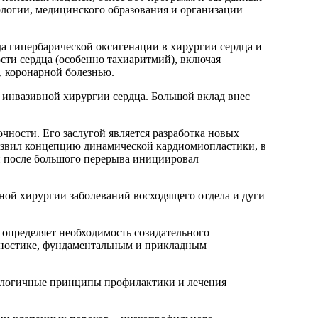
ологии, медицинского образования и организации
а гипербарической оксигенации в хирургии сердца и
сти сердца (особенно тахиаритмий), включая
 коронарной болезнью.
о инвазивной хирургии сердца. Большой вклад внес
чности. Его заслугой является разработка новых
азвил концепцию динамической кардиомиопластики, в
 и после большого перерыва инициировал
ой хирургии заболеваний восходящего отдела и дуги
 определяет необходимость созидательного
агностике, фундаментальным и прикладным
нологичные принципы профилактики и лечения