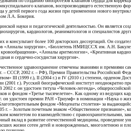
дования по созданию биопротезов клапанов сердца для коррекц
трикуспидального клапанов, воспроизводящего естественную фор
 у детей первого года жизни при применении нового внутрикл
ом Л.А. Бокерия.
инской науки и педагогической деятельностью. Он является со
диохирургов, кардиологов, реаниматологов и специалистов дру
их и консультант более 100 докторских диссертаций. Он создат
лов «Анналы хирургии», «Бюллетень НМИЦССХ им. А.Н. Бакулев
ия кровообращения», «Анналы аритмологии», «Креативная карди
дная и сердечно-сосудистая хирургия».
течественное здравоохранение отмечены званиями и премиями са
 г. – СССР, 2002 г. – РФ), Премии Правительства Российской Фед
» III (1999 г.), II (2004 г.) и IV (2010 г.) степени, орденом Дос
 (2001 г.). Русский биографический институт неоднократно приз
 2002 г. он удостоен титула «Человек-легенда», общероссийск
 и фондом «Третье тысячелетие». Как одному из ведущих карди
г. он удостоен премии РАН «Триумф» в номинации «Наука о жизн
Благотворительным фондом «Меценаты столетия» за выдающийся 
2005 г. – Золотым почетным знаком «Общественное признание»,
ким комитетом по взаимодействию с правоохранительными, зак
чный вклад в развитие отечественной медицины, проведение у
асших жизни сотен детей и новорожденных, многолетнюю и пло
кую позицию.