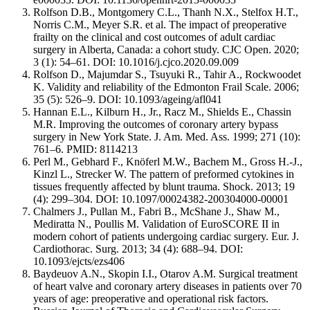
Rolfson D.B., Montgomery C.L., Thanh N.X., Stelfox H.T.,
Norris C.M., Meyer S.R. et al. The impact of preoperative
frailty on the clinical and cost outcomes of adult cardiac
surgery in Alberta, Canada: a cohort study. CJC Open. 2020;
3 (1): 54–61. DOI: 10.1016/j.cjco.2020.09.009
Rolfson D., Majumdar S., Tsuyuki R., Tahir A., Rockwoodet
K. Validity and reliability of the Edmonton Frail Scale. 2006;
35 (5): 526–9. DOI: 10.1093/ageing/afl041
Hannan E.L., Kilburn H., Jr., Racz M., Shields E., Chassin
M.R. Improving the outcomes of coronary artery bypass
surgery in New York State. J. Am. Med. Ass. 1999; 271 (10):
761–6. PMID: 8114213
Perl M., Gebhard F., Knöferl M.W., Bachem M., Gross H.-J.,
Kinzl L., Strecker W. The pattern of preformed cytokines in
tissues frequently affected by blunt trauma. Shock. 2013; 19
(4): 299–304. DOI: 10.1097/00024382-200304000-00001
Chalmers J., Pullan M., Fabri B., McShane J., Shaw M.,
Mediratta N., Poullis M. Validation of EuroSCORE II in
modern cohort of patients undergoing cardiac surgery. Eur. J.
Cardiothorac. Surg. 2013; 34 (4): 688–94. DOI:
10.1093/ejcts/ezs406
Baydeuov A.N., Skopin I.I., Otarov A.M. Surgical treatment
of heart valve and coronary artery diseases in patients over 70
years of age: preoperative and operational risk factors.