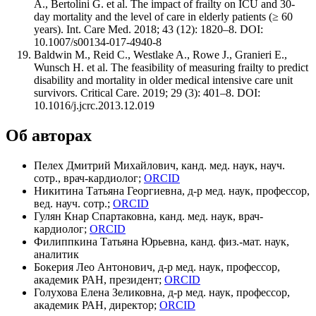
A., Bertolini G. et al. The impact of frailty on ICU and 30-
day mortality and the level of care in elderly patients (≥ 60
years). Int. Care Med. 2018; 43 (12): 1820–8. DOI:
10.1007/s00134-017-4940-8
Baldwin M., Reid C., Westlake A., Rowe J., Granieri E.,
Wunsch H. et al. The feasibility of measuring frailty to predict
disability and mortality in older medical intensive care unit
survivors. Critical Care. 2019; 29 (3): 401–8. DOI:
10.1016/j.jcrc.2013.12.019
Об авторах
Пелех Дмитрий Михайлович, канд. мед. наук, науч.
сотр., врач-кардиолог;
ORCID
Никитина Татьяна Георгиевна, д-р мед. наук, профессор,
вед. науч. сотр.;
ORCID
Гулян Кнар Спартаковна, канд. мед. наук, врач-
кардиолог;
ORCID
Филиппкина Татьяна Юрьевна, канд. физ.-мат. наук,
аналитик
Бокерия Лео Антонович, д-р мед. наук, профессор,
академик РАН, президент;
ORCID
Голухова Елена Зеликовна, д-р мед. наук, профессор,
академик РАН, директор;
ORCID