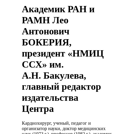
Академик РАН и
РАМН Лео
Антонович
БОКЕРИЯ,
президент «НМИЦ
ССХ» им.
А.Н. Бакулева,
главный редактор
издательства
Центра
Кардиохирург, ученый, педагог и
организатор науки, доктор медицинских
наук (1973 г.), профессор (1982 г.), академик