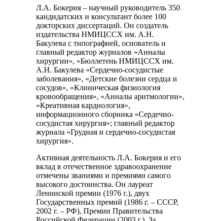
Л.А. Бокерия – научный руководитель 350
кандидатских и консультант более 100
докторских диссертаций. Он создатель
издательства НМИЦССХ им. А.Н.
Бакулева с типографией, основатель и
главный редактор журналов «Анналы
хирургии», «Бюллетень НМИЦССХ им.
А.Н. Бакулева «Сердечно-сосудистые
заболевания», «Детские болезни сердца и
сосудов», «Клиническая физиология
кровообращения», «Анналы аритмологии»,
«Креативная кардиология»,
информационного сборника «Сердечно-
сосудистая хирургия»; главный редактор
журнала «Грудная и сердечно-сосудистая
хирургия».
Активная деятельность Л.А. Бокерия и его
вклад в отечественное здравоохранение
отмечены званиями и премиями самого
высокого достоинства. Он лауреат
Ленинской премии (1976 г.), двух
Государственных премий (1986 г. – СССР,
2002 г. – РФ), Премии Правительства
Российской Федерации (2003 г.). За