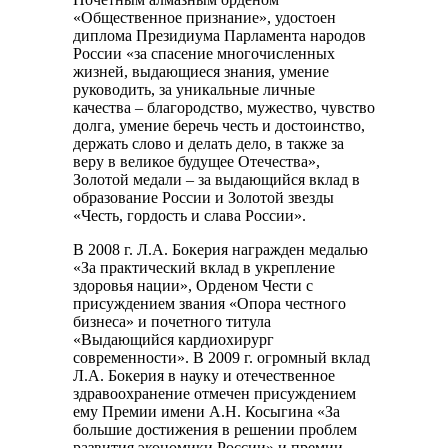
«Общественное признание», удостоен
диплома Президиума Парламента народов
России «за спасение многочисленных
жизней, выдающиеся знания, умение
руководить, за уникальные личные
качества – благородство, мужество, чувство
долга, умение беречь честь и достоинство,
держать слово и делать дело, в также за
веру в великое будущее Отечества»,
Золотой медали – за выдающийся вклад в
образование России и Золотой звезды
«Честь, гордость и слава России».
В 2008 г. Л.А. Бокерия награжден медалью
«За практический вклад в укрепление
здоровья нации», Орденом Чести с
присуждением звания «Опора честного
бизнеса» и почетного титула
«Выдающийся кардиохирург
современности». В 2009 г. огромный вклад
Л.А. Бокерия в науку и отечественное
здравоохранение отмечен присуждением
ему Премии имени А.Н. Косыгина «За
большие достижения в решении проблем
развития экономики России» и премии