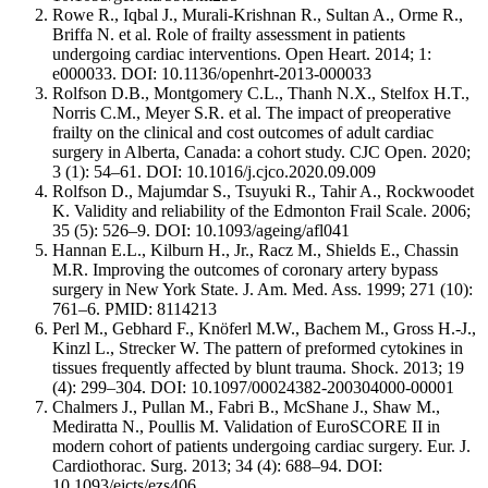
Rowe R., Iqbal J., Murali-Krishnan R., Sultan A., Orme R.,
Briffa N. et al. Role of frailty assessment in patients
undergoing cardiac interventions. Open Heart. 2014; 1:
е000033. DOI: 10.1136/openhrt-2013-000033
Rolfson D.B., Montgomery C.L., Thanh N.X., Stelfox H.T.,
Norris C.M., Meyer S.R. et al. The impact of preoperative
frailty on the clinical and cost outcomes of adult cardiac
surgery in Alberta, Canada: a cohort study. CJC Open. 2020;
3 (1): 54–61. DOI: 10.1016/j.cjco.2020.09.009
Rolfson D., Majumdar S., Tsuyuki R., Tahir A., Rockwoodet
K. Validity and reliability of the Edmonton Frail Scale. 2006;
35 (5): 526–9. DOI: 10.1093/ageing/afl041
Hannan E.L., Kilburn H., Jr., Racz M., Shields E., Chassin
M.R. Improving the outcomes of coronary artery bypass
surgery in New York State. J. Am. Med. Ass. 1999; 271 (10):
761–6. PMID: 8114213
Perl M., Gebhard F., Knöferl M.W., Bachem M., Gross H.-J.,
Kinzl L., Strecker W. The pattern of preformed cytokines in
tissues frequently affected by blunt trauma. Shock. 2013; 19
(4): 299–304. DOI: 10.1097/00024382-200304000-00001
Chalmers J., Pullan M., Fabri B., McShane J., Shaw M.,
Mediratta N., Poullis M. Validation of EuroSCORE II in
modern cohort of patients undergoing cardiac surgery. Eur. J.
Cardiothorac. Surg. 2013; 34 (4): 688–94. DOI:
10.1093/ejcts/ezs406