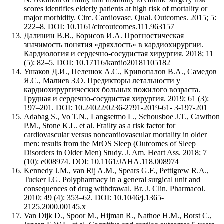
scores identifies elderly patients at high risk of mortality or
major morbidity. Circ. Cardiovasc. Qual. Outcomes. 2015; 5:
222–8. DOI: 10.1161/circoutcomes.111.963157
Далинин В.В., Борисов И.А. Прогностическая
значимость понятия «дряхлость» в кардиохирургии.
Кардиология и сердечно-сосудистая хирургия. 2018; 11
(5): 82–5. DOI: 10.17116/kardio20181105182
Ушаков Д.И., Пелешок А.С., Кривопалов В.А., Самедов
Я.С., Малиев З.О. Предикторы летальности у
кардиохирургических больных пожилого возраста.
Грудная и сердечно-сосудистая хирургия. 2019; 61 (3):
197–201. DOI: 10.24022/0236-2791-2019-61- 3-197-201
Adabag S., Vo T.N., Langsetmo L., Schousboe J.T., Cawthon
P.M., Stone K.L. et al. Frailty as a risk factor for
cardiovascular versus noncardiovascular mortality in older
men: results from the MrOS Sleep (Outcomes of Sleep
Disorders in Older Men) Study. J. Am. Heart Ass. 2018; 7
(10): e008974. DOI: 10.1161/JAHA.118.008974
Kennedy J.M., van Rij A.M., Spears G.F., Pettigrew R.A.,
Tucker I.G. Polypharmacy in a general surgical unit and
consequences of drug withdrawal. Br. J. Clin. Pharmacol.
2010; 49 (4): 353–62. DOI: 10.1046/j.1365-
2125.2000.00145.x
Van Dijk D., Spoor M., Hijman R., Nathoe H.M., Borst C.,