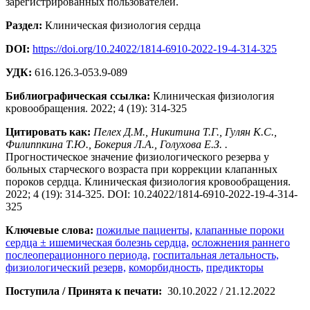
зарегистрированных пользователей.
Раздел:
Клиническая физиология сердца
DOI:
https://doi.org/10.24022/1814-6910-2022-19-4-314-325
УДК:
616.126.3-053.9-089
Библиографическая ссылка:
Клиническая физиология
кровообращения. 2022; 4 (19): 314-325
Цитировать как:
Пелех Д.М., Никитина Т.Г., Гулян К.С.,
Филиппкина Т.Ю., Бокерия Л.А., Голухова Е.З. .
Прогностическое значение физиологического резерва у
больных старческого возраста при коррекции клапанных
пороков сердца. Клиническая физиология кровообращения.
2022; 4 (19): 314-325. DOI: 10.24022/1814-6910-2022-19-4-314-
325
Ключевые слова:
пожилые пациенты,
клапанные пороки
сердца ± ишемическая болезнь сердца,
осложнения раннего
послеоперационного периода,
госпитальная летальность,
физиологический резерв,
коморбидность,
предикторы
Поступила / Принята к печати:
30.10.2022 / 21.12.2022