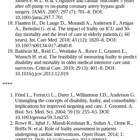
Jansen E.W.L. et al. Cognitive and cardiac outcomes 5 years
after off-pump vs on-pump coronary artery bypass graft
surgery. JAMA. 2007; 297 (7): 701–8. DOI:
10.1001/jama.297.7.701
Flaatten H., De Lange D., Morandi A., Andersen F., Artigas
A., Bertolini G. et al. The impact of frailty on ICU and 30-
day mortality and the level of care in elderly patients (≥ 60
years). Int. Care Med. 2018; 43 (12): 1820–8. DOI:
10.1007/s00134-017-4940-8
Baldwin M., Reid C., Westlake A., Rowe J., Granieri E.,
Wunsch H. et al. The feasibility of measuring frailty to predict
disability and mortality in older medical intensive care unit
survivors. Critical Care. 2019; 29 (3): 401–8. DOI:
10.1016/j.jcrc.2013.12.019
****
Fried L., Ferrucci L., Darer J., Williamson J.D., Anderson G.
Untangling the concepts of disability, frailty, and comorbidity:
implications for improved targeting and care. J. Gerontol. A.
Biol. Sci. Med. Sci. 2004; 59 (3): 255–63. DOI:
10.1093/gerona/59.3.m255
Rowe R., Iqbal J., Murali-Krishnan R., Sultan A., Orme R.,
Briffa N. et al. Role of frailty assessment in patients
undergoing cardiac interventions. Open Heart. 2014; 1:
е000033. DOI: 10.1136/openhrt-2013-000033