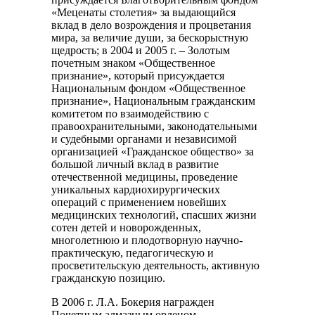
«Меценаты столетия» за выдающийся
вклад в дело возрождения и процветания
мира, за величие души, за бескорыстную
щедрость; в 2004 и 2005 г. – Золотым
почетным знаком «Общественное
признание», который присуждается
Национальным фондом «Общественное
признание», Национальным гражданским
комитетом по взаимодействию с
правоохранительными, законодательными
и судебными органами и независимой
организацией «Гражданское общество» за
большой личный вклад в развитие
отечественной медицины, проведение
уникальных кардиохирургических
операций с применением новейших
медицинских технологий, спасших жизни
сотен детей и новорожденных,
многолетнюю и плодотворную научно-
практическую, педагогическую и
просветительскую деятельность, активную
гражданскую позицию.
В 2006 г. Л.А. Бокерия награжден
Почетным алмазным орденом