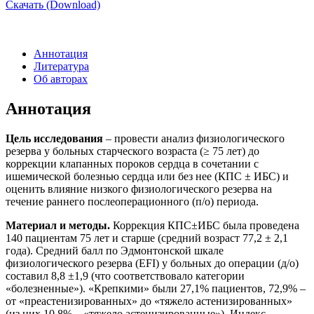
Скачать (Download)
Аннотация
Литература
Об авторах
Аннотация
Цель исследования
– провести анализ физиологического
резерва у больных старческого возраста (≥ 75 лет) до
коррекции клапанных пороков сердца в сочетании с
ишемической болезнью сердца или без нее (КПС ± ИБС) и
оценить влияние низкого физиологического резерва на
течение раннего послеоперационного (п/о) периода.
Материал и методы.
Коррекция КПС±ИБС была проведена
140 пациентам 75 лет и старше (средний возраст 77,2 ± 2,1
года). Средний балл по Эдмонтонской шкале
физиологического резерва (EFI) у больных до операции (д/о)
составил 8,8 ±1,9 (что соответствовало категории
«болезненные»). «Крепкими» были 27,1% пациентов, 72,9% –
от «преастенизированных» до «тяжело астенизированных»
(из них 10,8% – «тяжело астенизированные»). Индекс