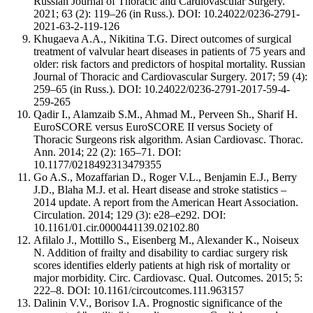
Russian Journal of Thoracic and Cardiovascular Surgery.
2021; 63 (2): 119–26 (in Russ.). DOI: 10.24022/0236-2791-
2021-63-2-119-126
Khugaeva A.A., Nikitina T.G. Direct outcomes of surgical
treatment of valvular heart diseases in patients of 75 years and
older: risk factors and predictors of hospital mortality. Russian
Journal of Thoracic and Cardiovascular Surgery. 2017; 59 (4):
259–65 (in Russ.). DOI: 10.24022/0236-2791-2017-59-4-
259-265
Qadir I., Alamzaib S.M., Ahmad M., Perveen Sh., Sharif H.
EuroSCORE versus EuroSCORE II versus Society of
Thoracic Surgeons risk algorithm. Asian Cardiovasc. Thorac.
Ann. 2014; 22 (2): 165–71. DOI:
10.1177/0218492313479355
Go A.S., Mozaffarian D., Roger V.L., Benjamin E.J., Berry
J.D., Blaha M.J. et al. Heart disease and stroke statistics –
2014 update. A report from the American Heart Association.
Circulation. 2014; 129 (3): е28–е292. DOI:
10.1161/01.cir.0000441139.02102.80
Afilalo J., Mottillo S., Eisenberg M., Alexander K., Noiseux
N. Addition of frailty and disability to cardiac surgery risk
scores identifies elderly patients at high risk of mortality or
major morbidity. Circ. Cardiovasc. Qual. Outcomes. 2015; 5:
222–8. DOI: 10.1161/circoutcomes.111.963157
Dalinin V.V., Borisov I.A. Prognostic significance of the