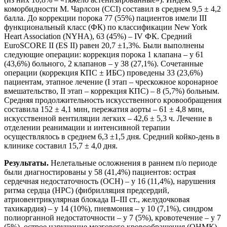
коморбидности М. Чарлсон (CCI) составил в среднем 9,5 ± 4,2
балла. До коррекции порока 77 (55%) пациентов имели III
функциональный класс (ФК) по классификации New York
Heart Association (NYHA), 63 (45%) – IV ФК. Средний
EuroSCORE II (ES II) равен 20,7 ±1,3%. Были выполнены
следующие операции: коррекция порока 1 клапана – у 61
(43,6%) больного, 2 клапанов – у 38 (27,1%). Сочетанные
операции (коррекция КПС ± ИБС) проведены 33 (23,6%)
пациентам, этапное лечение (I этап – чрескожное коронарное
вмешательство, II этап – коррекция КПС) – 8 (5,7%) больным.
Средняя продолжительность искусственного кровообращения
составила 152 ± 4,1 мин, пережатия аорты – 61 ± 4,8 мин,
искусственной вентиляции легких – 42,6 ± 5,3 ч. Лечение в
отделении реанимации и интенсивной терапии
осуществлялось в среднем 6,3 ±1,5 дня. Средний койко-день в
клинике составил 15,7 ± 4,0 дня.
Результаты.
Нелетальные осложнения в раннем п/о периоде
были диагностированы у 58 (41,4%) пациентов: острая
сердечная недостаточность (ОСН) – у 16 (11,4%), нарушения
ритма сердца (НРС) (фибрилляция предсердий,
атриовентрикулярная блокада II–III ст., желудочковая
тахикардия) – у 14 (10%), пневмония – у 10 (7,1%), синдром
полиорганной недостаточности – у 7 (5%), кровотечение – у 7
(5%), острое нарушение мозгового кровообращения (ОНМК) –