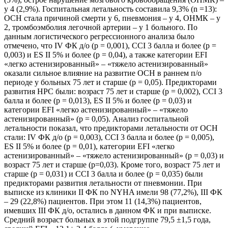
у 4 (2,9%). Госпитальная летальность составила 9,3% (n =13):
ОСН стала причиной смерти у 6, пневмония – у 4, ОНМК – у
2, тромбоэмболия легочной артерии – у 1 больного. По
данным логистического регрессионного анализа было
отмечено, что IV ФК д/о (р = 0,001), ССI 3 балла и более (р =
0,003) и ES II 5% и более (р = 0,04), а также категории EFI
«легко астенизированный» – «тяжело астенизированный»
оказали сильное влияние на развитие ОСН в раннем п/о
периоде у больных 75 лет и старше (р = 0,05). Предикторами
развития НРС были: возраст 75 лет и старше (р = 0,002), CCI 3
балла и более (р = 0,013), ES II 5% и более (р = 0,03) и
категории EFI «легко астенизированный» – «тяжело
астенизированный» (р = 0,05). Анализ госпитальной
летальности показал, что предикторами летальности от ОСН
стали: IV ФК д/о (р = 0,003), CCI 3 балла и более (р = 0,005),
ES II 5% и более (р = 0,01), категории EFI «легко
астенизированный» – «тяжело астенизированный» (р = 0,03) и
возраст 75 лет и старше (р=0,03). Кроме того, возраст 75 лет и
старше (р = 0,031) и CCI 3 балла и более (р = 0,035) были
предикторами развития летальности от пневмонии. При
выписке из клиники II ФК по NYHA имели 98 (77,2%), III ФК
– 29 (22,8%) пациентов. При этом 11 (14,3%) пациентов,
имевших III ФК д/о, остались в данном ФК и при выписке.
Средний возраст больных в этой подгруппе 79,5 ±1,5 года,