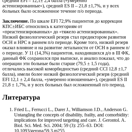
средний EFI – 12,1± 2,4 балла («умеренно
астенизированные»), средний ES II – 21,8 ±1,7%, и у всех
больных было осложненное течение п/о периода.
Заключение.
По шкале EFI 72,9% пациентов до коррекции
КПС±ИБС относились к категориям от
«преастенизированных» до «тяжело астенизированных».
Низкий физиологический резерв стал предиктором развития
ОСН и НРС в раннем п/о периоде. Кроме того, низкий резерв
оказал влияние и на развитие летальности от ОСН в раннем п/
о периоде. У 11 (14,3%) пациентов, находившихся д/о в III ФК,
данный ФК сохранился при выписке, и анализ показал, что до
операции эти больные были старше (79,5 ± 1,5 года),
отличались высокой коморбидностью (средний CCI 12,8 ±1,7
балла), имели более низкий физиологический резерв (средний
EFI 12,1 ± 2,4 балла, «умеренно изношенные»), средний ES II
21,8 ± 1,7%, и у всех больных был осложненный п/о период.
Литература
Fried L., Ferrucci L., Darer J., Williamson J.D., Anderson G.
Untangling the concepts of disability, frailty, and comorbidity:
implications for improved targeting and care. J. Gerontol. A.
Biol. Sci. Med. Sci. 2004; 59 (3): 255–63. DOI:
10.1093/gerona/59.3.m255