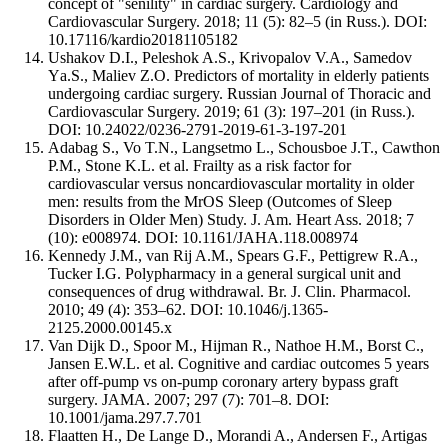
concept of "senility" in cardiac surgery. Cardiology and
Cardiovascular Surgery. 2018; 11 (5): 82–5 (in Russ.). DOI:
10.17116/kardio20181105182
Ushakov D.I., Peleshok A.S., Krivopalov V.A., Samedov
Yа.S., Maliev Z.O. Predictors of mortality in elderly patients
undergoing cardiac surgery. Russian Journal of Thoracic and
Cardiovascular Surgery. 2019; 61 (3): 197–201 (in Russ.).
DOI: 10.24022/0236-2791-2019-61-3-197-201
Adabag S., Vo T.N., Langsetmo L., Schousboe J.T., Cawthon
P.M., Stone K.L. et al. Frailty as a risk factor for
cardiovascular versus noncardiovascular mortality in older
men: results from the MrOS Sleep (Outcomes of Sleep
Disorders in Older Men) Study. J. Am. Heart Ass. 2018; 7
(10): e008974. DOI: 10.1161/JAHA.118.008974
Kennedy J.M., van Rij A.M., Spears G.F., Pettigrew R.A.,
Tucker I.G. Polypharmacy in a general surgical unit and
consequences of drug withdrawal. Br. J. Clin. Pharmacol.
2010; 49 (4): 353–62. DOI: 10.1046/j.1365-
2125.2000.00145.x
Van Dijk D., Spoor M., Hijman R., Nathoe H.M., Borst C.,
Jansen E.W.L. et al. Cognitive and cardiac outcomes 5 years
after off-pump vs on-pump coronary artery bypass graft
surgery. JAMA. 2007; 297 (7): 701–8. DOI:
10.1001/jama.297.7.701
Flaatten H., De Lange D., Morandi A., Andersen F., Artigas