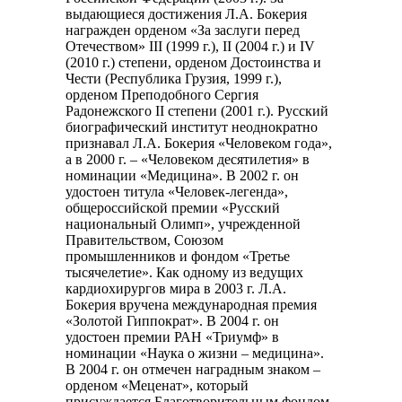
выдающиеся достижения Л.А. Бокерия
награжден орденом «За заслуги перед
Отечеством» III (1999 г.), II (2004 г.) и IV
(2010 г.) степени, орденом Достоинства и
Чести (Республика Грузия, 1999 г.),
орденом Преподобного Сергия
Радонежского II степени (2001 г.). Русский
биографический институт неоднократно
признавал Л.А. Бокерия «Человеком года»,
а в 2000 г. – «Человеком десятилетия» в
номинации «Медицина». В 2002 г. он
удостоен титула «Человек-легенда»,
общероссийской премии «Русский
национальный Олимп», учрежденной
Правительством, Союзом
промышленников и фондом «Третье
тысячелетие». Как одному из ведущих
кардиохирургов мира в 2003 г. Л.А.
Бокерия вручена международная премия
«Золотой Гиппократ». В 2004 г. он
удостоен премии РАН «Триумф» в
номинации «Наука о жизни – медицина».
В 2004 г. он отмечен наградным знаком –
орденом «Меценат», который
присуждается Благотворительным фондом