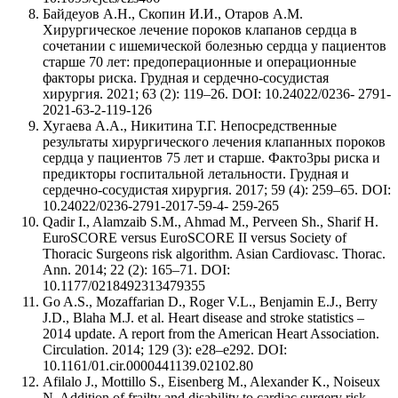
Байдеуов А.Н., Скопин И.И., Отаров А.М.
Хирургическое лечение пороков клапанов сердца в
сочетании с ишемической болезнью сердца у пациентов
старше 70 лет: предоперационные и операционные
факторы риска. Грудная и сердечно-сосудистая
хирургия. 2021; 63 (2): 119–26. DOI: 10.24022/0236- 2791-
2021-63-2-119-126
Хугаева А.А., Никитина Т.Г. Непосредственные
результаты хирургического лечения клапанных пороков
сердца у пациентов 75 лет и старше. Факто3ры риска и
предикторы госпитальной летальности. Грудная и
сердечно-сосудистая хирургия. 2017; 59 (4): 259–65. DOI:
10.24022/0236-2791-2017-59-4- 259-265
Qadir I., Alamzaib S.M., Ahmad M., Perveen Sh., Sharif H.
EuroSCORE versus EuroSCORE II versus Society of
Thoracic Surgeons risk algorithm. Asian Cardiovasc. Thorac.
Ann. 2014; 22 (2): 165–71. DOI:
10.1177/0218492313479355
Go A.S., Mozaffarian D., Roger V.L., Benjamin E.J., Berry
J.D., Blaha M.J. et al. Heart disease and stroke statistics –
2014 update. A report from the American Heart Association.
Circulation. 2014; 129 (3): е28–е292. DOI:
10.1161/01.cir.0000441139.02102.80
Afilalo J., Mottillo S., Eisenberg M., Alexander K., Noiseux
N. Addition of frailty and disability to cardiac surgery risk