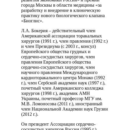
города Москвы в области медицины «за
разработку и внедрение в клиническую
практику нового биологического клапана
«Биоглис».
Л.А. Бокерия – действительный член
Американской ассоциации торакальных
хирургов (1991 г.), член правления (1992 г.)
и член Президиума (с 2003 г., консул)
Европейского общества грудных и
сердечно-сосудистых хирургов, член
правления Европейского общества
сердечно-сосудистых хирургов, член
научного правления Международного
кардиоторакального центра Монако (1992
г.), член Сербской академии наук (1997 г.),
почетный член Американского колледжа
хирургов (1998 г.), академик АМН
Украины, почетный профессор МГУ им.
М.В. Ломоносова (2011 г.), иностранный
член Национальной Академии наук Грузии
(2012 г.).
Он президент Ассоциации сердечно-
сосудистых хирургов России (1995 г.),