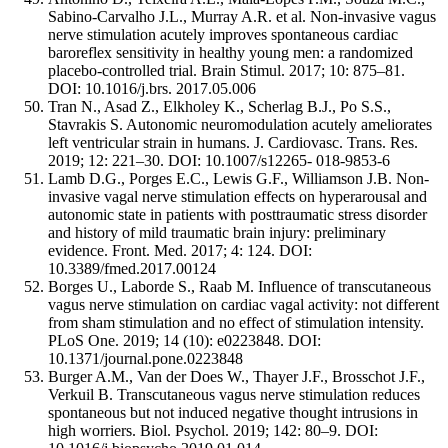
Sabino-Carvalho J.L., Murray A.R. et al. Non-invasive vagus
nerve stimulation acutely improves spontaneous cardiac
baroreflex sensitivity in healthy young men: a randomized
placebo-controlled trial. Brain Stimul. 2017; 10: 875–81.
DOI: 10.1016/j.brs. 2017.05.006
Tran N., Asad Z., Elkholey K., Scherlag B.J., Po S.S.,
Stavrakis S. Autonomic neuromodulation acutely ameliorates
left ventricular strain in humans. J. Cardiovasc. Trans. Res.
2019; 12: 221–30. DOI: 10.1007/s12265- 018-9853-6
Lamb D.G., Porges E.C., Lewis G.F., Williamson J.B. Non-
invasive vagal nerve stimulation effects on hyperarousal and
autonomic state in patients with posttraumatic stress disorder
and history of mild traumatic brain injury: preliminary
evidence. Front. Med. 2017; 4: 124. DOI:
10.3389/fmed.2017.00124
Borges U., Laborde S., Raab M. Influence of transcutaneous
vagus nerve stimulation on cardiac vagal activity: not different
from sham stimulation and no effect of stimulation intensity.
PLoS One. 2019; 14 (10): e0223848. DOI:
10.1371/journal.pone.0223848
Burger A.M., Van der Does W., Thayer J.F., Brosschot J.F.,
Verkuil B. Transcutaneous vagus nerve stimulation reduces
spontaneous but not induced negative thought intrusions in
high worriers. Biol. Psychol. 2019; 142: 80–9. DOI: