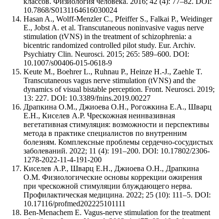
классов. Физиология человека. 2016; 42 (4): 77–82. DOI:
10.7868/S0131164616030024
Hasan A., Wolff-Menzler C., Pfeiffer S., Falkai P., Weidinger
E., Jobst A. et al. Transcutaneous noninvasive vagus nerve
stimulation (tVNS) in the treatment of schizophrenia: a
bicentric randomized controlled pilot study. Eur. Archiv.
Psychiatry Clin. Neurosci. 2015; 265: 589–600. DOI:
10.1007/s00406-015-0618-9
Keute M., Boehrer L., Ruhnau P., Heinze H.-J., Zaehle T.
Transcutaneous vagus nerve stimulation (tVNS) and the
dynamics of visual bistable perception. Front. Neurosci. 2019;
13: 227. DOI: 10.3389/fnins.2019.00227
Драпкина О.М., Джиоева О.Н., Рогожкина Е.А., Шварц
Е.Н., Киселев А.Р. Чрескожная неинвазивная
вегетативная стимуляция: возможности и перспективы
метода в практике специалистов по внутренним
болезням. Комплексные проблемы сердечно-сосудистых
заболеваний. 2022; 11 (4): 191–200. DOI: 10.17802/2306-
1278-2022-11-4-191-200
Киселев А.Р., Шварц Е.Н., Джиоева О.Н., Драпкина
О.М. Физиологические основы коррекции ожирения
при чрескожной стимуляции блуждающего нерва.
Профилактическая медицина. 2022; 25 (10): 111–5. DOI:
10.17116/profmed202225101111
Ben-Menachem E. Vagus-nerve stimulation for the treatment