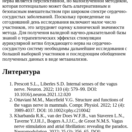
нерва является перспективной, но малоизученной методикой,
которая потенциально может быть альтернативным и
безопасным вмешательством при широком спектре сердечно-
сосудистых заболеваний. Поскольку проведенные на
сегодняшний день исследования включают малое число
участников, это затрудняет оценку клинической значимости
метода. Для получения валидной научно-доказательной базы
знаний о терапевтических эффектах стимуляции
аурикулярной ветви блуждающего нерва на сердечно-
сосудистую систему необходимы дальнейшие исследования с
большой выборкой участников и последующим обобщением
полученных данных в виде метаанализов.
Литература
Prescott S.L., Liberles S.D. Internal senses of the vagus
nerve. Neuron. 2022; 110 (4): 579–99. DOI:
10.1016/j.neuron.2021.12.020
Ottaviani M.M., Macefield V.G. Structure and functions of
the vagus nerve in mammals. Compr. Physiol. 2022; 12 (4):
3989-4037. DOI: 10.1002/cphy.c210042
Kharbanda R.K., van der Does W.F.B., van Staveren L.N.,
Taverne Y.J.H.J., Bogers A.J.J.C., de Groot N.M.S. Vagus
nerve stimulation and atrial fibrillation: revealing the paradox.
Neuromodulation. 2022; 25 (3): 356–65. DOI: