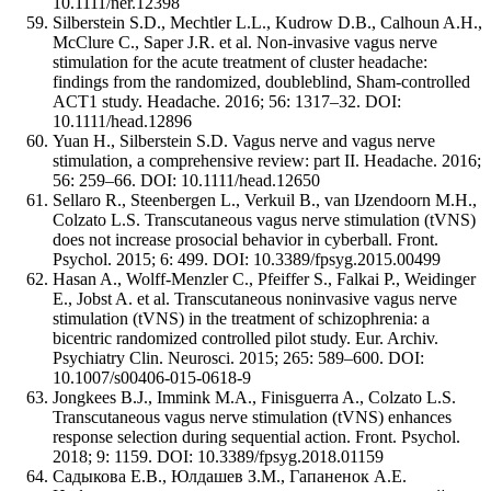
10.1111/ner.12398
Silberstein S.D., Mechtler L.L., Kudrow D.B., Calhoun A.H.,
McClure C., Saper J.R. et al. Non-invasive vagus nerve
stimulation for the acute treatment of cluster headache:
findings from the randomized, doubleblind, Sham-controlled
ACT1 study. Headache. 2016; 56: 1317–32. DOI:
10.1111/head.12896
Yuan H., Silberstein S.D. Vagus nerve and vagus nerve
stimulation, a comprehensive review: part II. Headache. 2016;
56: 259–66. DOI: 10.1111/head.12650
Sellaro R., Steenbergen L., Verkuil B., van IJzendoorn M.H.,
Colzato L.S. Transcutaneous vagus nerve stimulation (tVNS)
does not increase prosocial behavior in cyberball. Front.
Psychol. 2015; 6: 499. DOI: 10.3389/fpsyg.2015.00499
Hasan A., Wolff-Menzler C., Pfeiffer S., Falkai P., Weidinger
E., Jobst A. et al. Transcutaneous noninvasive vagus nerve
stimulation (tVNS) in the treatment of schizophrenia: a
bicentric randomized controlled pilot study. Eur. Archiv.
Psychiatry Clin. Neurosci. 2015; 265: 589–600. DOI:
10.1007/s00406-015-0618-9
Jongkees B.J., Immink M.A., Finisguerra A., Colzato L.S.
Transcutaneous vagus nerve stimulation (tVNS) enhances
response selection during sequential action. Front. Psychol.
2018; 9: 1159. DOI: 10.3389/fpsyg.2018.01159
Садыкова Е.В., Юлдашев З.М., Гапаненок А.Е.