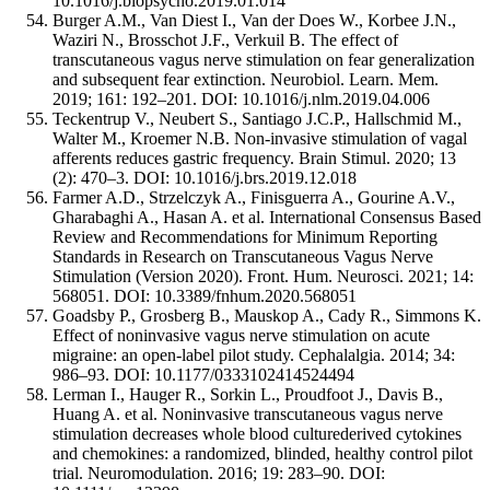
10.1016/j.biopsycho.2019.01.014
Burger A.M., Van Diest I., Van der Does W., Korbee J.N.,
Waziri N., Brosschot J.F., Verkuil B. The effect of
transcutaneous vagus nerve stimulation on fear generalization
and subsequent fear extinction. Neurobiol. Learn. Mem.
2019; 161: 192–201. DOI: 10.1016/j.nlm.2019.04.006
Teckentrup V., Neubert S., Santiago J.C.P., Hallschmid M.,
Walter M., Kroemer N.B. Non-invasive stimulation of vagal
afferents reduces gastric frequency. Brain Stimul. 2020; 13
(2): 470–3. DOI: 10.1016/j.brs.2019.12.018
Farmer A.D., Strzelczyk A., Finisguerra A., Gourine A.V.,
Gharabaghi A., Hasan A. et al. International Consensus Based
Review and Recommendations for Minimum Reporting
Standards in Research on Transcutaneous Vagus Nerve
Stimulation (Version 2020). Front. Hum. Neurosci. 2021; 14:
568051. DOI: 10.3389/fnhum.2020.568051
Goadsby P., Grosberg B., Mauskop A., Cady R., Simmons K.
Effect of noninvasive vagus nerve stimulation on acute
migraine: an open-label pilot study. Cephalalgia. 2014; 34:
986–93. DOI: 10.1177/0333102414524494
Lerman I., Hauger R., Sorkin L., Proudfoot J., Davis B.,
Huang A. et al. Noninvasive transcutaneous vagus nerve
stimulation decreases whole blood culturederived cytokines
and chemokines: a randomized, blinded, healthy control pilot
trial. Neuromodulation. 2016; 19: 283–90. DOI: