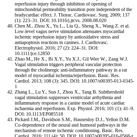
reperfusion injury through inhibition of opening of
mitochondrial permeability transition pore independent of the
bradycardiac effect. J. Thorac. Cardiovasc. Surg. 2009; 137
(1): 223–31. DOI: 10.1016/j.jtcvs. 2008.08.020
Chen M., Zhou X., Yu L., Liu Q., Sheng X., Wang Z. et al.
Low-level vagus nerve stimulation attenuates myocardial
ischemic reperfusion injury by antioxidative stress and
antiapoptosis reactions in canines. J. Cardiovasc.
Electrophysiol. 2016; 27 (2): 224–31. DOI:
10.1111/jce.12850
Zhao M., He X., Bi X.Y., Yu X.J., Gil Wier W., Zang W.J.
Vagal stimulation triggers peripheral vascular protection
through the cholinergic anti-inflammatory pathway in a rat
model of myocardial ischemia/reperfusion. Basic. Res.
Cardiol. 2013; 108 (3): 345. DOI: 10.1007/s00395-013-0345-
1
Zhang L., Lu Y., Sun J., Zhou X., Tang B. Subthreshold
vagal stimulation suppresses ventricular arrhythmia and
inflammatory response in a canine model of acute cardiac
ischaemia and reperfusion. Exp. Physiol. 2016; 101 (1): 41–9.
DOI: 10.1113/EP085518
Pickard J.M., Davidson S.M., Hausenloy D.J., Yellon D.M.
Co-dependence of the neural and humoral pathways in the
mechanism of remote ischemic conditioning. Basic. Res.
Cardiol. 2016; 111 (4): 50. DOI: 10.1007/s00395-016-0568-z