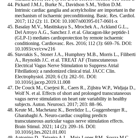
Pickard J.M.J., Burke N., Davidson S.M., Yellon D.M.
Intrinsic cardiac ganglia and acetylcholine are important in the
mechanism of ischaemic preconditioning. Basic. Res. Cardiol.
2017; 112 (2): 11. DOI: 10.1007/s00395-017-0601-x
Basalay M.V., Mastitskaya S., Mrochek A., Ackland G.L.,
Del Arroyo A.G., Sanchez J. et al. Glucagon-like peptide-1
(GLP-1) mediates cardioprotection by remote ischaemic
conditioning. Cardiovasc. Res. 2016; 112 (3): 669–76. DOI:
10.1093/cvr/cvw216
Stavrakis S., Stoner J.A., Humphrey M.B., Morris L., Filiberti
A., Reynolds J.C. et al. TREAT AF (Transcutaneous
Electrical Vagus Nerve Stimulation to Suppress Atrial
Fibrillation): a randomized clinical trial. JACC Clin.
Electrophysiol. 2020; 6 (3): 282–91. DOI:
10.1016/j.jacep.2019.11.008
De Couck M., Cserjesi R., Caers R., Zijlstra W.P., Widjaja D.,
Wolf N. et al. Effects of short and prolonged transcutaneous
vagus nerve stimulation on heart rate variability in healthy
subjects. Auton. Neurosci. 2017; 203: 88–96.
Keute M., Machetanz K., Berelidze L., Guggenberger R.,
Gharabaghi A. Neuro-cardiac coupling predicts
transcutaneous auricular vagus nerve stimulation effects.
Brain Stimul. 2021; 14 (2): 209–16. DOI:
10.1016/j.brs.2021.01.001
Antonino D., Teixeira A.L., Maia-Lopes P.M., Souza M.C.,