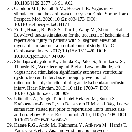
10.1186/1129-2377-16-S1-A62
Capilupi M.J., Kerath S.M., Becker L.B. Vagus nerve
stimulation and the cardiovascular system. Cold. Spring Harb.
Perspect. Med. 2020; 10 (2): a034173. DOI:
10.1101/cshperspect.a034173
Yu L., Huang B., Po S.S., Tan T., Wang M., Zhou L. et al.
Low-level tragus stimulation for the treatment of ischemia and
reperfusion injury in patients with STsegment elevation
myocardial infarction: a proof-ofconcept study. JACC
Cardiovasc. Interv. 2017; 10 (15): 1511–20. DOI:
10.1016/j.jcin.2017.04.036
Shinlapawittayatorn K., Chinda K., Palee S., Surinkaew S.,
Thunsiri K., Weerateerangkul P. et al. Lowamplitude, left
vagus nerve stimulation significantly attenuates ventricular
dysfunction and infarct size through prevention of
mitochondrial dysfunction during acute ischemia-reperfusion
injury. Heart Rhythm. 2013; 10 (11): 1700–7. DOI:
10.1016/j.hrthm.2013.08.009
Uitterdijk A., Yetgin T., te Lintel Hekkert M., Sneep S.,
Krabbendam-Peters I., van Beusekom H.M. et al. Vagal nerve
stimulation started just prior to reperfusion limits infarct size
and no-reflow. Basic. Res. Cardiol. 2015; 110 (5): 508. DOI:
10.1007/s00395-015-0508-3
Katare R.G., Ando M., Kakinuma Y., Arikawa M., Handa T.,
Yamasaki F. et al. Vagal nerve stimulation prevents