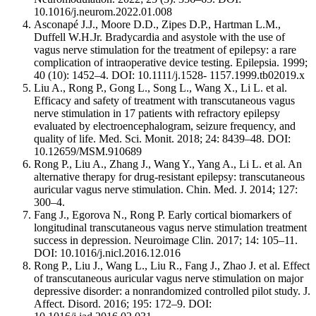
10.1016/j.neurom.2022.01.008
Asconapé J.J., Moore D.D., Zipes D.P., Hartman L.M.,
Duffell W.H.Jr. Bradycardia and asystole with the use of
vagus nerve stimulation for the treatment of epilepsy: a rare
complication of intraoperative device testing. Epilepsia. 1999;
40 (10): 1452–4. DOI: 10.1111/j.1528- 1157.1999.tb02019.x
Liu A., Rong P., Gong L., Song L., Wang X., Li L. et al.
Efficacy and safety of treatment with transcutaneous vagus
nerve stimulation in 17 patients with refractory epilepsy
evaluated by electroencephalogram, seizure frequency, and
quality of life. Med. Sci. Monit. 2018; 24: 8439–48. DOI:
10.12659/MSM.910689
Rong P., Liu A., Zhang J., Wang Y., Yang A., Li L. et al. An
alternative therapy for drug-resistant epilepsy: transcutaneous
auricular vagus nerve stimulation. Chin. Med. J. 2014; 127:
300–4.
Fang J., Egorova N., Rong P. Early cortical biomarkers of
longitudinal transcutaneous vagus nerve stimulation treatment
success in depression. Neuroimage Clin. 2017; 14: 105–11.
DOI: 10.1016/j.nicl.2016.12.016
Rong P., Liu J., Wang L., Liu R., Fang J., Zhao J. et al. Effect
of transcutaneous auricular vagus nerve stimulation on major
depressive disorder: a nonrandomized controlled pilot study. J.
Affect. Disord. 2016; 195: 172–9. DOI: