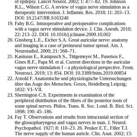
of epilepsy. Lancet Neurol. 2002; 1: 477–82. 19. Johnson
R.L., Wilson C.G. A review of vagus nerve stimulation as a
therapeutic intervention. J. Inflamm. Res. 2018; 11: 203–13.
DOI: 10.2147/JIR.S163248
Fahy B.G. Intraoperative and perioperative complications
with a vagus nerve stimulation device. J. Clin. Anesth. 2010;
22: 213–22. DOI: 10.1016/j.jclinane.2009.10.002
Ginsberg L.E., Eicher S.A. Great auricular nerve: anatomy
and imaging in a case of perineural tumor spread. Am. J.
Neuroradiol. 2000; 21: 568–71.
Kaniusas E., Kampusch S., Tittgemeyer M., Panetsos F.,
Gines R.F., Papa M. et al. Current directions in the auricular
vagus nerve stimulation I – a physiological perspective. Front.
Neurosci. 2019; 13: 854. DOI: 10.3389/fnins.2019.00854
Arnold F. Anatomische und physiologische Untersuchungen
über das Auge des Menschen. Groos, Heidelberg Leipzig;
1832: VI–VII.
Sherrington C.S. Experiments in examination of the
peripheral distribution of the fibres of the posterior roots of
some spinal nerves. Philos. Trans. R. Soc. Lond. B. Biol. Sci.
1898; 190: 45–186.
Fay T. Observations and results from intracranial section of
the glossopharyngeus and vagus nerves in man. J. Neurol.
Psychopathol. 1927; 8: 110–23. 26. Peuker E.T., Filler T.J.
The nerve supply of the human auricle. Clin. Anat. 2002; 15: