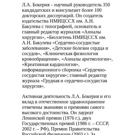
Л.А. Бокерия – научный руководитель 350
кандидатских и консультант более 100
докторских диссертаций. Он создатель
издательства НМИЦССХ им. А.Н.
Бакулева с типографией, основатель и
главный редактор журналов «Анналы
хирургии», «Бюллетень НМИЦССХ им.
А.Н. Бакулева «Сердечно-сосудистые
заболевания», «Детские болезни сердца и
сосудов», «Клиническая физиология
кровообращения», «Анналы аритмологии»,
«Креативная кардиология»,
информационного сборника «Сердечно-
сосудистая хирургия»; главный редактор
журнала «Грудная и сердечно-сосудистая
хирургия».
Активная деятельность Л.А. Бокерия и его
вклад в отечественное здравоохранение
отмечены званиями и премиями самого
высокого достоинства. Он лауреат
Ленинской премии (1976 г.), двух
Государственных премий (1986 г. – СССР,
2002 г. – РФ), Премии Правительства
Российской Федерации (2003 г.). За