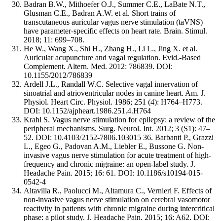
Badran B.W., Mithoefer O.J., Summer C.E., LaBate N.T.,
Glusman C.E., Badran A.W. et al. Short trains of
transcutaneous auricular vagus nerve stimulation (taVNS)
have parameter-specific effects on heart rate. Brain. Stimul.
2018; 11: 699–708.
He W., Wang X., Shi H., Zhang H., Li L., Jing X. et al.
Auricular acupuncture and vagal regulation. Evid.-Based
Complement. Altern. Med. 2012: 786839. DOI:
10.1155/2012/786839
Ardell J.L., Randall W.C. Selective vagal innervation of
sinoatrial and atrioventricular nodes in canine heart. Am. J.
Physiol. Heart Circ. Physiol. 1986; 251 (4): H764–H773.
DOI: 10.1152/ajpheart.1986.251.4.H764
Krahl S. Vagus nerve stimulation for epilepsy: a review of the
peripheral mechanisms. Surg. Neurol. Int. 2012; 3 (S1): 47–
52. DOI: 10.4103/2152-7806.103015 36. Barbanti P., Grazzi
L., Egeo G., Padovan A.M., Liebler E., Bussone G. Non-
invasive vagus nerve stimulation for acute treatment of high-
frequency and chronic migraine: an open-label study. J.
Headache Pain. 2015; 16: 61. DOI: 10.1186/s10194-015-
0542-4
Altavilla R., Paolucci M., Altamura C., Vernieri F. Effects of
non-invasive vagus nerve stimulation on cerebral vasomotor
reactivity in patients with chronic migraine during intercritical
phase: a pilot study. J. Headache Pain. 2015; 16: A62. DOI: