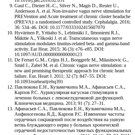
10.1016/j.jad.2016.02.031
Gaul C., Diener H.-C., Silver N., Magis D., Reuter U.,
Andersson A. et al. Non-invasive vagus nerve stimulation for
PREVention and Acute treatment of chronic cluster headache
(PREVA): a randomised controlled study. Cephalalgia. 2016;
36: 534–46. DOI: 10.1177/0333102415607070
Hyvärinen P., Yrttiaho S., Lehtimäki J., Ilmoniemi R.J.,
Mäkitie A., Ylikoski J. et al. Transcutaneous vagus nerve
stimulation modulates tinnitus-related beta- and gamma-band
activity. Ear Hear. 2015; 36 (3): e76–e85. DOI:
10.1097/AUD.0000000000000123
De Ferrari G.M., Crijns H.J., Borggrefe M., Milasinovic G.,
Smid J., Zabel M. et al. Chronic vagus nerve stimulation: a
new and promising therapeutic approach for chronic heart
failure. Eur. Heart J. 2011; 32 (7): 847–55. DOI:
10.1093/eurheartj/ehq391
Павлюкова Е.Н., Кузьмичкина М.А., Афанасьев С.А.,
Карпов Р.С. Аурикулярная вагусная стимуляция в
лечении больных с левожелудочковой дисфункцией.
Клиническая медицина. 2013; 91 (7): 27–31.
Афанасьев С.А., Павлюкова Е.Н., Кузьмичкина М.А.,
Анфиногенова Я.Д., Карпов Р.С. Изменение частоты
сердечных сокращений после воздействия на ушную
ветвь блуждающего нерва у больных хронической
сердечной недостаточностью тяжелых функциональных