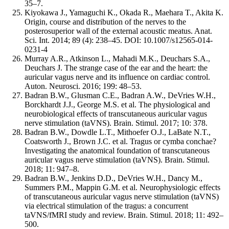
35–7.
Kiyokawa J., Yamaguchi K., Okada R., Maehara T., Akita K.
Origin, course and distribution of the nerves to the
posterosuperior wall of the external acoustic meatus. Anat.
Sci. Int. 2014; 89 (4): 238–45. DOI: 10.1007/s12565-014-
0231-4
Murray A.R., Atkinson L., Mahadi M.K., Deuchars S.A.,
Deuchars J. The strange case of the ear and the heart: the
auricular vagus nerve and its influence on cardiac control.
Auton. Neurosci. 2016; 199: 48–53.
Badran B.W., Glusman C.E., Badran A.W., DeVries W.H.,
Borckhardt J.J., George M.S. et al. The physiological and
neurobiological effects of transcutaneous auricular vagus
nerve stimulation (taVNS). Brain. Stimul. 2017; 10: 378.
Badran B.W., Dowdle L.T., Mithoefer O.J., LaBate N.T.,
Coatsworth J., Brown J.C. et al. Tragus or cymba conchae?
Investigating the anatomical foundation of transcutaneous
auricular vagus nerve stimulation (taVNS). Brain. Stimul.
2018; 11: 947–8.
Badran B.W., Jenkins D.D., DeVries W.H., Dancy M.,
Summers P.M., Mappin G.M. et al. Neurophysiologic effects
of transcutaneous auricular vagus nerve stimulation (taVNS)
via electrical stimulation of the tragus: a concurrent
taVNS/fMRI study and review. Brain. Stimul. 2018; 11: 492–
500.