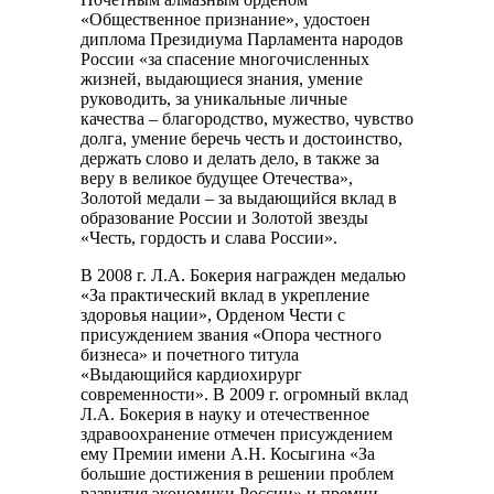
«Общественное признание», удостоен
диплома Президиума Парламента народов
России «за спасение многочисленных
жизней, выдающиеся знания, умение
руководить, за уникальные личные
качества – благородство, мужество, чувство
долга, умение беречь честь и достоинство,
держать слово и делать дело, в также за
веру в великое будущее Отечества»,
Золотой медали – за выдающийся вклад в
образование России и Золотой звезды
«Честь, гордость и слава России».
В 2008 г. Л.А. Бокерия награжден медалью
«За практический вклад в укрепление
здоровья нации», Орденом Чести с
присуждением звания «Опора честного
бизнеса» и почетного титула
«Выдающийся кардиохирург
современности». В 2009 г. огромный вклад
Л.А. Бокерия в науку и отечественное
здравоохранение отмечен присуждением
ему Премии имени А.Н. Косыгина «За
большие достижения в решении проблем
развития экономики России» и премии