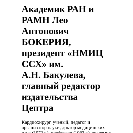
Академик РАН и
РАМН Лео
Антонович
БОКЕРИЯ,
президент «НМИЦ
ССХ» им.
А.Н. Бакулева,
главный редактор
издательства
Центра
Кардиохирург, ученый, педагог и
организатор науки, доктор медицинских
наук (1973 г.), профессор (1982 г.), академик