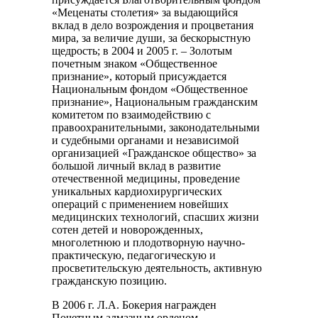
«Меценаты столетия» за выдающийся
вклад в дело возрождения и процветания
мира, за величие души, за бескорыстную
щедрость; в 2004 и 2005 г. – Золотым
почетным знаком «Общественное
признание», который присуждается
Национальным фондом «Общественное
признание», Национальным гражданским
комитетом по взаимодействию с
правоохранительными, законодательными
и судебными органами и независимой
организацией «Гражданское общество» за
большой личный вклад в развитие
отечественной медицины, проведение
уникальных кардиохирургических
операций с применением новейших
медицинских технологий, спасших жизни
сотен детей и новорожденных,
многолетнюю и плодотворную научно-
практическую, педагогическую и
просветительскую деятельность, активную
гражданскую позицию.
В 2006 г. Л.А. Бокерия награжден
Почетным алмазным орденом