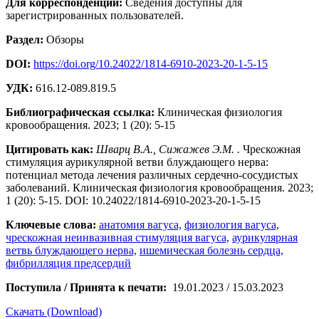
Для корреспонденции:
Сведения доступны для
зарегистрированных пользователей.
Раздел:
Обзоры
DOI:
https://doi.org/10.24022/1814-6910-2023-20-1-5-15
УДК:
616.12-089.819.5
Библиографическая ссылка:
Клиническая физиология
кровообращения. 2023; 1 (20): 5-15
Цитировать как:
Шварц В.А., Сижажев Э.М. .
Чрескожная
стимуляция аурикулярной ветви блуждающего нерва:
потенциал метода лечения различных сердечно-сосудистых
заболеваний. Клиническая физиология кровообращения. 2023;
1 (20): 5-15. DOI: 10.24022/1814-6910-2023-20-1-5-15
Ключевые слова:
анатомия вагуса,
физиология вагуса,
чрескожная неинвазивная стимуляция вагуса,
аурикулярная
ветвь блуждающего нерва,
ишемическая болезнь сердца,
фибрилляция предсердий
Поступила / Принята к печати:
19.01.2023 / 15.03.2023
Скачать (Download)