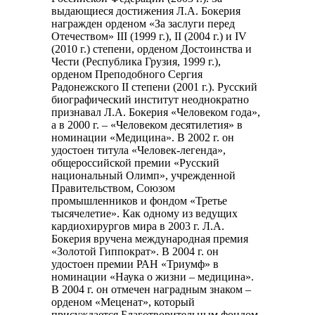
выдающиеся достижения Л.А. Бокерия
награжден орденом «За заслуги перед
Отечеством» III (1999 г.), II (2004 г.) и IV
(2010 г.) степени, орденом Достоинства и
Чести (Республика Грузия, 1999 г.),
орденом Преподобного Сергия
Радонежского II степени (2001 г.). Русский
биографический институт неоднократно
признавал Л.А. Бокерия «Человеком года»,
а в 2000 г. – «Человеком десятилетия» в
номинации «Медицина». В 2002 г. он
удостоен титула «Человек-легенда»,
общероссийской премии «Русский
национальный Олимп», учрежденной
Правительством, Союзом
промышленников и фондом «Третье
тысячелетие». Как одному из ведущих
кардиохирургов мира в 2003 г. Л.А.
Бокерия вручена международная премия
«Золотой Гиппократ». В 2004 г. он
удостоен премии РАН «Триумф» в
номинации «Наука о жизни – медицина».
В 2004 г. он отмечен наградным знаком –
орденом «Меценат», который
присуждается Благотворительным фондом