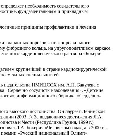
 определяет необходимость созидательного
агностике, фундаментальным и прикладным
нологичные принципы профилактики и лечения
ии клапанных пороков – низкопрофильного,
му фиброзного кольца, на упругоподатливом каркасе.
еточного кардиоплегического раствора «Бокерия –
здателем крупнейшей в стране кардиохирургической
гих смежных специальностей.
ель издательства НМИЦССХ им. А.Н. Бакулева с
а «Сердечно-сосудистые заболевания», «Детские
ология», информационного сборника «Сердечно-
мого высокого достоинства. Он лауреат Ленинской
ерации (2003 г.). За выдающиеся достижения Л.А.
тоинства и Чести (Республика Грузия, 1999 г.),
навал Л.А. Бокерия «Человеком года», а в 2000 г. –
ой премии «Русский национальный Олимп»,