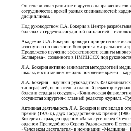
Он генерировал развитие и другого направления сов
сотрудничества врачей разных специальностей: кард
дисциплинам.
Под руководством Л.А. Бокерия в Центре разрабаты
больных с сердечно-сосудистой патологией – использ
Академик Л.А. Бокерия проводит приоритетные иссле
изогнутого по плоскости биопротеза митрального и 
Продолжено изучение эффективности защиты миокарда
Болдырева», созданного в НМИЦССХ под руководств
Л.А. Бокерия активно занимается методологией медиц
школы, воспитавшим не одно поколение врачей – кар
Л.А. Бокерия – научный руководитель 350 кандидатск
типографией, основатель и главный редактор журна
болезни сердца и сосудов», «Клиническая физиолог
сосудистая хирургия»; главный редактор журнала «Гру
Активная деятельность Л.А. Бокерия и его вклад в о
премии (1976 г.), двух Государственных премий (1986
Бокерия награжден орденом «За заслуги перед Отечеством
орденом Преподобного Сергия Радонежского II степени
«Человеком десятилетия» в номинации «Медицина». В