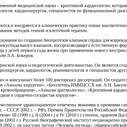
ременной медицинской науки – креативной кардиологии, которая
иологов, кардиохирургов, специалистов по функциональной ди
ваются и внедряются в клиническую практику новые высокотех
ование методов генной и клеточной терапии.
дования по созданию биопротезов клапанов сердца для коррекц
трикуспидального клапанов, воспроизводящего естественную фор
 у детей первого года жизни при применении нового внутрикл
ом Л.А. Бокерия.
инской науки и педагогической деятельностью. Он является со
диохирургов, кардиологов, реаниматологов и специалистов дру
их и консультант более 100 докторских диссертаций. Он создат
лов «Анналы хирургии», «Бюллетень НМИЦССХ им. А.Н. Бакулев
ия кровообращения», «Анналы аритмологии», «Креативная карди
дная и сердечно-сосудистая хирургия».
течественное здравоохранение отмечены званиями и премиями са
 г. – СССР, 2002 г. – РФ), Премии Правительства Российской Фед
» III (1999 г.), II (2004 г.) и IV (2010 г.) степени, орденом Дос
 (2001 г.). Русский биографический институт неоднократно приз
 2002 г. он удостоен титула «Человек-легенда», общероссийск