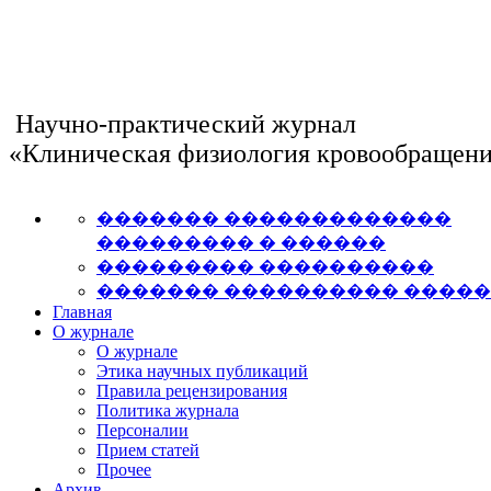
Научно-практический журнал
«Клиническая физиология кровообращен
������� �������������
��������� � ������
��������� ����������
������� ���������� ����
Главная
О журнале
О журнале
Этика научных публикаций
Правила рецензирования
Политика журнала
Персоналии
Прием статей
Прочее
Архив