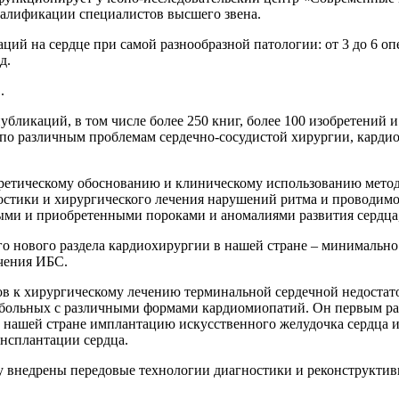
алификации специалистов высшего звена.
ций на сердце при самой разнообразной патологии: от 3 до 6 опер
д.
.
убликаций, в том числе более 250 книг, более 100 изобретений 
 по различным проблемам сердечно-сосудистой хирургии, карди
ретическому обоснованию и клиническому использованию метод
остики и хирургического лечения нарушений ритма и проводимо
ыми и приобретенными пороками и аномалиями развития сердца,
го нового раздела кардиохирургии в нашей стране – минимальн
чения ИБС.
ов к хирургическому лечению терминальной сердечной недостато
 больных с различными формами кардиомиопатий. Он первым р
 в нашей стране имплантацию искусственного желудочка сердца
нсплантации сердца.
 внедрены передовые технологии диагностики и реконструктивн