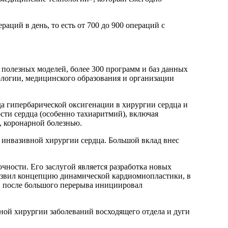
аций в день, то есть от 700 до 900 операций с
и полезных моделей, более 300 программ и баз данных
ологии, медицинского образования и организации
а гипербарической оксигенации в хирургии сердца и
сти сердца (особенно тахиаритмий), включая
 коронарной болезнью.
о инвазивной хирургии сердца. Большой вклад внес
чности. Его заслугой является разработка новых
азвил концепцию динамической кардиомиопластики, в
 и после большого перерыва инициировал
ой хирургии заболеваний восходящего отдела и дуги