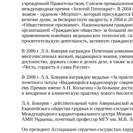
учрежденной Правительством, Союзом промышленников
международная премия «Золотой Гиппократ». В 2004 
знаком – орденом «Меценат», который присуждается 
величие души, за бескорыстную щедрость; в 2004 и 
«Общественное признание», Национальным гражданс
организацией «Гражданское общество» за большой ли
применением новейших медицинских технологий, сп
просветительскую деятельность, активную гражданс
В 2006 г. Л.А. Бокерия награжден Почетным алмазны
многочисленных жизней, выдающиеся знания, умение р
достоинство, держать слово и делать дело, в также з
«Честь, гордость и слава России».
В 2008 г. Л.А. Бокерия награжден медалью «За практ
почетного титула «Выдающийся кардиохирург совреме
ему Премии имени А.Н. Косыгина «За большие дости
и внедрение в клиническую практику нового биологи
Л.А. Бокерия – действительный член Американской ассо
Европейского общества грудных и сердечно-сосудист
Международного кардиоторакального центра Монако (19
АМН Украины, почетный профессор МГУ им. М.В. Ломо
Он президент Ассоциации сердечно-сосудистых хирург