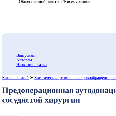
Общественной палаты РФ всех созывов.
Выпускам
Авторам
Названию статьи
Каталог статей
➤
Клиническая физиология кровообращения, 2
Предоперационная аутодонаци
сосудистой хирургии