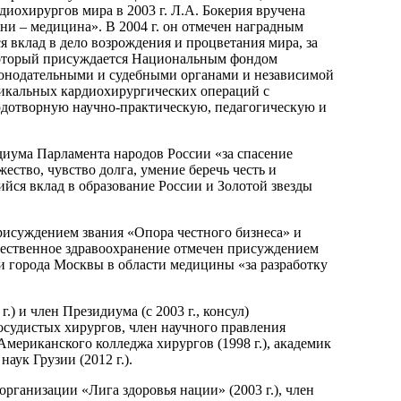
охирургов мира в 2003 г. Л.А. Бокерия вручена
и – медицина». В 2004 г. он отмечен наградным
вклад в дело возрождения и процветания мира, за
 который присуждается Национальным фондом
онодательными и судебными органами и независимой
никальных кардиохирургических операций с
дотворную научно-практическую, педагогическую и
иума Парламента народов России «за спасение
ство, чувство долга, умение беречь честь и
щийся вклад в образование России и Золотой звезды
присуждением звания «Опора честного бизнеса» и
ечественное здравоохранение отмечен присуждением
 города Москвы в области медицины «за разработку
) и член Президиума (с 2003 г., консул)
осудистых хирургов, член научного правления
Американского колледжа хирургов (1998 г.), академик
ук Грузии (2012 г.).
рганизации «Лига здоровья нации» (2003 г.), член