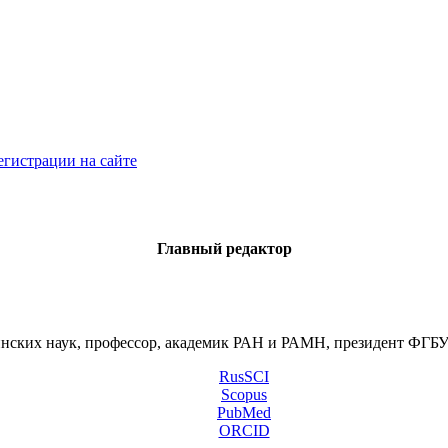
егистрации на сайте
Главный редактор
инских наук, профессор, академик РАН и РАМН, президент ФГ
RusSCI
Scopus
PubMed
ORCID