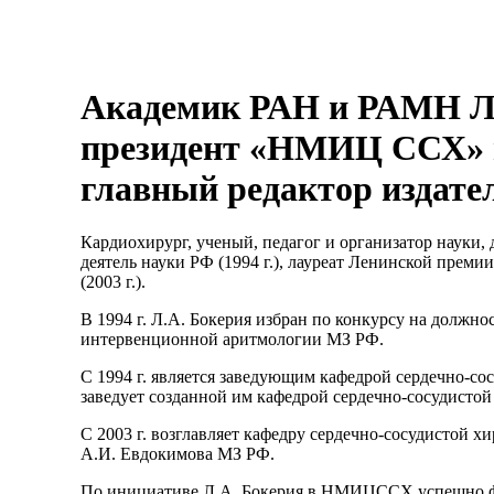
Академик РАН и РАМН Л
президент «НМИЦ ССХ» и
главный редактор издате
Кардиохирург, ученый, педагог и организатор науки, д
деятель науки РФ (1994 г.), лауреат Ленинской преми
(2003 г.).
В 1994 г. Л.А. Бокерия избран по конкурсу на должн
интервенционной аритмологии МЗ РФ.
С 1994 г. является заведующим кафедрой сердечно-с
заведует созданной им кафедрой сердечно-сосудист
С 2003 г. возглавляет кафедру сердечно-сосудистой 
А.И. Евдокимова МЗ РФ.
По инициативе Л.А. Бокерия в НМИЦССХ успешно фу