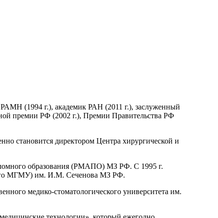
 РАМН (1994 г.), академик РАН (2011 г.), заслуженный
енной премии РФ (2002 г.), Премии Правительства РФ
менно становится директором Центра хирургической и
ломного образования (РМАПО) МЗ РФ. С 1995 г.
ого МГМУ) им. И.М. Сеченова МЗ РФ.
венного медико-стоматологического университета им.
медицинские технологии», который ежегодно