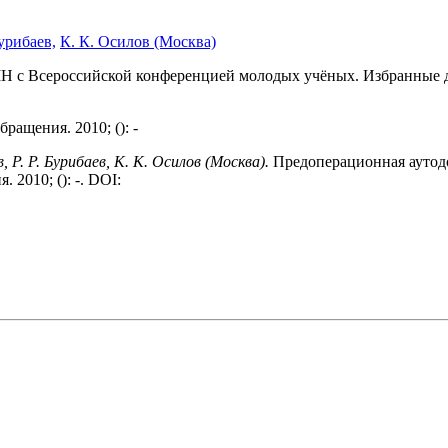
Бурибаев,
К. К. Осилов (Москва)
МН с Всероссийской конференцией молодых учёных. Избранные д
ащения. 2010; (): -
в, Р. Р. Бурибаев, К. К. Осилов (Москва).
Предоперационная аутодо
2010; (): -. DOI: