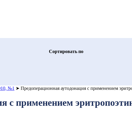
Cортировать по
010, №1
➤
Предоперационная аутодонация с применением эритро
я с применением эритропоэтина