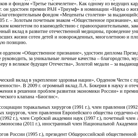
 и фондом «Третье тысячелетие». Как одному из ведущих карди
г. он удостоен премии РАН «Триумф» в номинации «Наука о жизн
Благотворительным фондом «Меценаты столетия» за выдающийся 
2005 г. – Золотым почетным знаком «Общественное признание»,
ким комитетом по взаимодействию с правоохранительными, зак
чный вклад в развитие отечественной медицины, проведение у
асших жизни сотен детей и новорожденных, многолетнюю и пло
кую позицию.
м орденом «Общественное признание», удостоен диплома Презид
уководить, за уникальные личные качества – благородство, муже
а веру в великое будущее Отечества», Золотой медали – за выдаю
ический вклад в укрепление здоровья нации», Орденом Чести с 
нности». В 2009 г. огромный вклад Л.А. Бокерия в науку и от
жения в решении проблем развития экономики России» и премии
ческого клапана «Биоглис».
циации торакальных хирургов (1991 г.), член правления (1992 г.
ых хирургов, член правления Европейского общества сердечно-с
92 г.), член Сербской академии наук (1997 г.), почетный член 
носова (2011 г.), иностранный член Национальной Академии на
ов России (1995 г.), президент Общероссийской общественной о