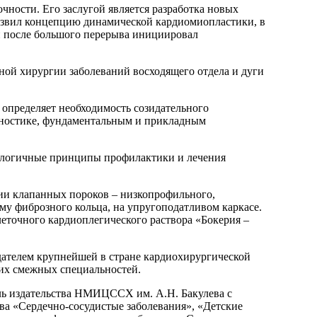
чности. Его заслугой является разработка новых
азвил концепцию динамической кардиомиопластики, в
 и после большого перерыва инициировал
ой хирургии заболеваний восходящего отдела и дуги
 определяет необходимость созидательного
агностике, фундаментальным и прикладным
нологичные принципы профилактики и лечения
ии клапанных пороков – низкопрофильного,
му фиброзного кольца, на упругоподатливом каркасе.
еточного кардиоплегического раствора «Бокерия –
здателем крупнейшей в стране кардиохирургической
гих смежных специальностей.
ель издательства НМИЦССХ им. А.Н. Бакулева с
а «Сердечно-сосудистые заболевания», «Детские