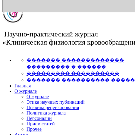
Научно-практический журнал
«Клиническая физиология кровообращен
������� �������������
��������� � ������
��������� ����������
������� ���������� ����
Главная
О журнале
О журнале
Этика научных публикаций
Правила рецензирования
Политика журнала
Персоналии
Прием статей
Прочее
Архив