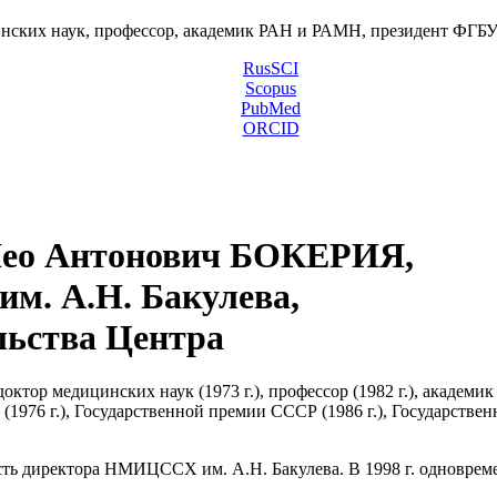
инских наук, профессор, академик РАН и РАМН, президент ФГ
RusSCI
Scopus
PubMed
ORCID
ео Антонович БОКЕРИЯ,
м. А.Н. Бакулева,
льства Центра
октор медицинских наук (1973 г.), профессор (1982 г.), академик
и (1976 г.), Государственной премии СССР (1986 г.), Государств
ость директора НМИЦССХ им. А.Н. Бакулева. В 1998 г. одновре