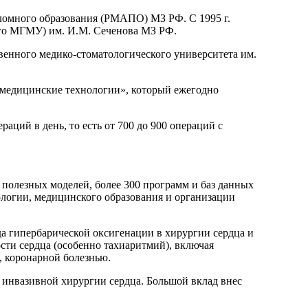
ломного образования (РМАПО) МЗ РФ. С 1995 г.
ого МГМУ) им. И.М. Сеченова МЗ РФ.
венного медико-стоматологического университета им.
медицинские технологии», который ежегодно
аций в день, то есть от 700 до 900 операций с
и полезных моделей, более 300 программ и баз данных
ологии, медицинского образования и организации
а гипербарической оксигенации в хирургии сердца и
сти сердца (особенно тахиаритмий), включая
 коронарной болезнью.
о инвазивной хирургии сердца. Большой вклад внес