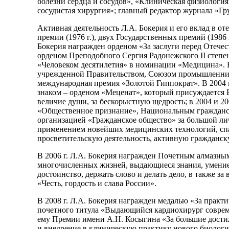
болезни сердца и сосудов», «Клиническая физиолог
сосудистая хирургия»; главный редактор журнала «Гру
Активная деятельность Л.А. Бокерия и его вклад в о
премии (1976 г.), двух Государственных премий (1986
Бокерия награжден орденом «За заслуги перед Отечеством
орденом Преподобного Сергия Радонежского II степени
«Человеком десятилетия» в номинации «Медицина». В
учрежденной Правительством, Союзом промышленников
международная премия «Золотой Гиппократ». В 2004 
знаком – орденом «Меценат», который присуждается 
величие души, за бескорыстную щедрость; в 2004 и 
«Общественное признание», Национальным гражданс
организацией «Гражданское общество» за большой ли
применением новейших медицинских технологий, сп
просветительскую деятельность, активную гражданс
В 2006 г. Л.А. Бокерия награжден Почетным алмазны
многочисленных жизней, выдающиеся знания, умение р
достоинство, держать слово и делать дело, в также з
«Честь, гордость и слава России».
В 2008 г. Л.А. Бокерия награжден медалью «За практ
почетного титула «Выдающийся кардиохирург совреме
ему Премии имени А.Н. Косыгина «За большие дости
и внедрение в клиническую практику нового биологи