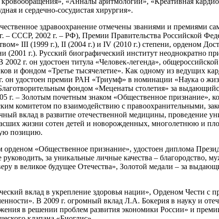
ия кровообращения», «Анналы аритмологии», «Креативная карди
дная и сердечно-сосудистая хирургия».
течественное здравоохранение отмечены званиями и премиями са
 г. – СССР, 2002 г. – РФ), Премии Правительства Российской Фед
» III (1999 г.), II (2004 г.) и IV (2010 г.) степени, орденом Дос
 (2001 г.). Русский биографический институт неоднократно приз
 2002 г. он удостоен титула «Человек-легенда», общероссийск
 и фондом «Третье тысячелетие». Как одному из ведущих карди
г. он удостоен премии РАН «Триумф» в номинации «Наука о жизн
Благотворительным фондом «Меценаты столетия» за выдающийся 
2005 г. – Золотым почетным знаком «Общественное признание»,
ким комитетом по взаимодействию с правоохранительными, зак
чный вклад в развитие отечественной медицины, проведение у
асших жизни сотен детей и новорожденных, многолетнюю и пло
кую позицию.
м орденом «Общественное признание», удостоен диплома Презид
уководить, за уникальные личные качества – благородство, муже
а веру в великое будущее Отечества», Золотой медали – за выдаю
ический вклад в укрепление здоровья нации», Орденом Чести с 
нности». В 2009 г. огромный вклад Л.А. Бокерия в науку и от
жения в решении проблем развития экономики России» и премии
ческого клапана «Биоглис».