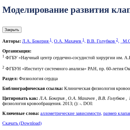
Моделирование развития клапа
Закрыть
1
1
2
Авторы:
Л.А. Бокерия
,
О.А. Махачев
,
В.В. Голубков
,
М.С
Организация:
1
ФГБУ «Научный центр сердечно-сосудистой хирургии им. А.Н.
2
ФГБУН «Институт системного анализа» РАН, пр. 60-летия Окт
Раздел:
Физиология сердца
Библиографическая ссылка:
Клиническая физиология кровообр
Цитировать как:
Л.А. Бокерия , О.А. Махачев , В.В. Голубков ,
физиология кровообращения. 2013; (): -. DOI:
Ключевые слова:
аллометрические зависимости,
размер клапа
Скачать (Download)