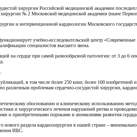
осудистой хирургии Российской медицинской академии последип
ой хирургии № 2 Московской медицинской академии (ныне Перв
хирургии и интервенционной кардиологии Московского государст
нкционирует учебно-исследовательский центр «Современные 
алификации специалистов высшего звена.
ций на сердце при самой разнообразной патологии: от 3 до 6 опер
д.
.
убликаций, в том числе более 250 книг, более 100 изобретений 
 по различным проблемам сердечно-сосудистой хирургии, карди
ретическому обоснованию и клиническому использованию метод
остики и хирургического лечения нарушений ритма и проводимо
ыми и приобретенными пороками и аномалиями развития сердца,
го нового раздела кардиохирургии в нашей стране – минимальн
чения ИБС.