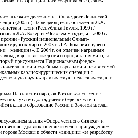
ология», информационного сборника «Сердечно-
мого высокого достоинства. Он лауреат Ленинской
ерации (2003 г.). За выдающиеся достижения Л.А.
тоинства и Чести (Республика Грузия, 1999 г.),
навал Л.А. Бокерия «Человеком года», а в 2000 г. –
ой премии «Русский национальный Олимп»,
охирургов мира в 2003 г. Л.А. Бокерия вручена
и – медицина». В 2004 г. он отмечен наградным
вклад в дело возрождения и процветания мира, за
 который присуждается Национальным фондом
онодательными и судебными органами и независимой
никальных кардиохирургических операций с
дотворную научно-практическую, педагогическую и
иума Парламента народов России «за спасение
ство, чувство долга, умение беречь честь и
щийся вклад в образование России и Золотой звезды
присуждением звания «Опора честного бизнеса» и
ечественное здравоохранение отмечен присуждением
 города Москвы в области медицины «за разработку