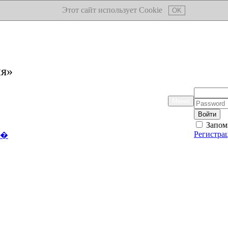
Этот сайт использует Cookie
OK
ия»
Логин:
Меню
Пароль:
Запом
Регистра
��