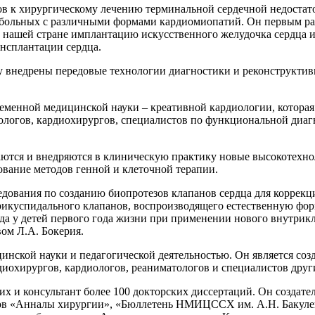
ов к хирургическому лечению терминальной сердечной недостато
 больных с различными формами кардиомиопатий. Он первым р
 в нашей стране имплантацию искусственного желудочка сердца
нсплантации сердца.
 внедрены передовые технологии диагностики и реконструктивн
ременной медицинской науки – креативной кардиологии, которая
иологов, кардиохирургов, специалистов по функциональной ди
ваются и внедряются в клиническую практику новые высокотех
ование методов генной и клеточной терапии.
дования по созданию биопротезов клапанов сердца для коррекц
трикуспидального клапанов, воспроизводящего естественную фор
 у детей первого года жизни при применении нового внутрикл
ом Л.А. Бокерия.
инской науки и педагогической деятельностью. Он является со
диохирургов, кардиологов, реаниматологов и специалистов дру
их и консультант более 100 докторских диссертаций. Он создат
лов «Анналы хирургии», «Бюллетень НМИЦССХ им. А.Н. Бакулев