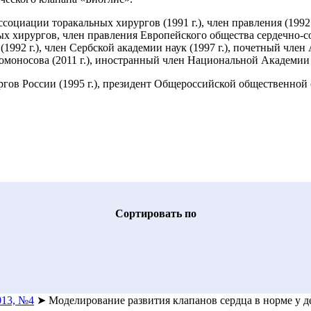
циации торакальных хирургов (1991 г.), член правления (1992 г.
ых хирургов, член правления Европейского общества сердечно-с
92 г.), член Сербской академии наук (1997 г.), почетный член 
носова (2011 г.), иностранный член Национальной Академии на
ов России (1995 г.), президент Общероссийской общественной о
Cортировать по
013, №4
➤
Моделирование развития клапанов сердца в норме у д