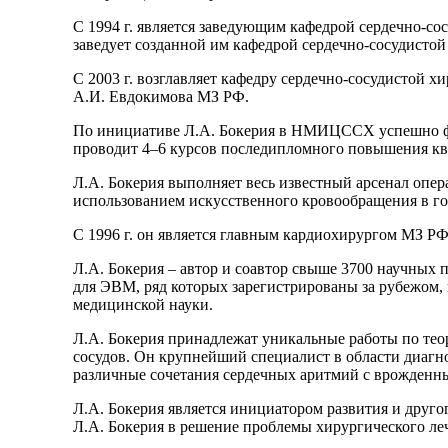
С 1994 г. является заведующим кафедрой сердечно-с
заведует созданной им кафедрой сердечно-сосудист
С 2003 г. возглавляет кафедру сердечно-сосудистой 
А.И. Евдокимова МЗ РФ.
По инициативе Л.А. Бокерия в НМИЦССХ успешно фу
проводит 4–6 курсов последипломного повышения кв
Л.А. Бокерия выполняет весь известный арсенал опера
использованием искусственного кровообращения в го
С 1996 г. он является главным кардиохирургом МЗ РФ
Л.А. Бокерия – автор и соавтор свыше 3700 научных п
для ЭВМ, ряд которых зарегистрированы за рубежом,
медицинской науки.
Л.А. Бокерия принадлежат уникальные работы по тео
сосудов. Он крупнейший специалист в области диагн
различные сочетания сердечных аритмий с врожденн
Л.А. Бокерия является инициатором развития и друго
Л.А. Бокерия в решение проблемы хирургического ле