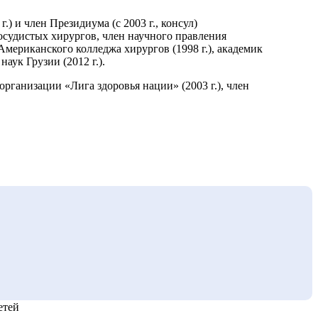
) и член Президиума (с 2003 г., консул)
осудистых хирургов, член научного правления
Американского колледжа хирургов (1998 г.), академик
ук Грузии (2012 г.).
рганизации «Лига здоровья нации» (2003 г.), член
етей