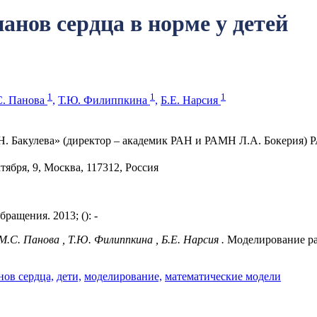
нов сердца в норме у детей
1
1
1
. Панова
,
Т.Ю. Филиппкина
,
Б.Е. Нарсия
 Бакулева» (директор – академик РАН и РАМН Л.А. Бокерия) РА
ября, 9, Москва, 117312, Россия
ащения. 2013; (): -
 М.С. Панова , Т.Ю. Филиппкина , Б.Е. Нарсия .
Моделирование раз
нов сердца,
дети,
моделирование,
математические модели