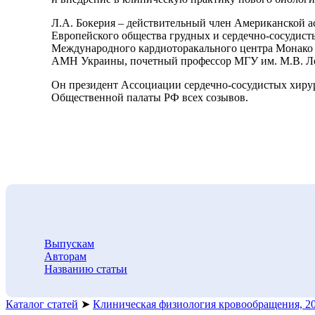
Л.А. Бокерия – действительный член Американской ассо
Европейского общества грудных и сердечно-сосудист
Международного кардиоторакального центра Монако (19
АМН Украины, почетный профессор МГУ им. М.В. Ломо
Он президент Ассоциации сердечно-сосудистых хирург
Общественной палаты РФ всех созывов.
Выпускам
Авторам
Названию статьи
Каталог статей
➤
Клиническая физиология кровообращения, 2