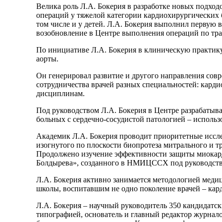
Велика роль Л.А. Бокерия в разработке новых подход
операций у тяжелой категории кардиохирургических
том числе и у детей. Л.А. Бокерия выполнил первую
возобновление в Центре выполнения операций по тра
По инициативе Л.А. Бокерия в клиническую практику
аорты.
Он генерировал развитие и другого направления сов
сотрудничества врачей разных специальностей: кард
дисциплинам.
Под руководством Л.А. Бокерия в Центре разрабаты
больных с сердечно-сосудистой патологией – использ
Академик Л.А. Бокерия проводит приоритетные иссле
изогнутого по плоскости биопротеза митрального и 
Продолжено изучение эффективности защиты миокарда
Болдырева», созданного в НМИЦССХ под руководств
Л.А. Бокерия активно занимается методологией медиц
школы, воспитавшим не одно поколение врачей – кар
Л.А. Бокерия – научный руководитель 350 кандидатск
типографией, основатель и главный редактор журна