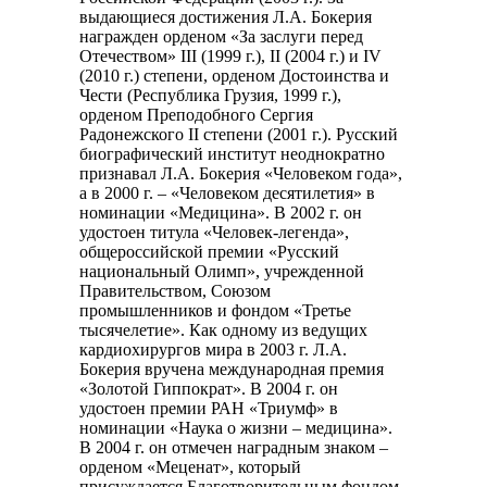
выдающиеся достижения Л.А. Бокерия
награжден орденом «За заслуги перед
Отечеством» III (1999 г.), II (2004 г.) и IV
(2010 г.) степени, орденом Достоинства и
Чести (Республика Грузия, 1999 г.),
орденом Преподобного Сергия
Радонежского II степени (2001 г.). Русский
биографический институт неоднократно
признавал Л.А. Бокерия «Человеком года»,
а в 2000 г. – «Человеком десятилетия» в
номинации «Медицина». В 2002 г. он
удостоен титула «Человек-легенда»,
общероссийской премии «Русский
национальный Олимп», учрежденной
Правительством, Союзом
промышленников и фондом «Третье
тысячелетие». Как одному из ведущих
кардиохирургов мира в 2003 г. Л.А.
Бокерия вручена международная премия
«Золотой Гиппократ». В 2004 г. он
удостоен премии РАН «Триумф» в
номинации «Наука о жизни – медицина».
В 2004 г. он отмечен наградным знаком –
орденом «Меценат», который
присуждается Благотворительным фондом