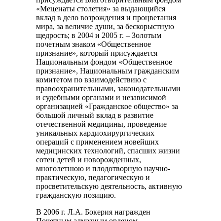
«Меценаты столетия» за выдающийся
вклад в дело возрождения и процветания
мира, за величие души, за бескорыстную
щедрость; в 2004 и 2005 г. – Золотым
почетным знаком «Общественное
признание», который присуждается
Национальным фондом «Общественное
признание», Национальным гражданским
комитетом по взаимодействию с
правоохранительными, законодательными
и судебными органами и независимой
организацией «Гражданское общество» за
большой личный вклад в развитие
отечественной медицины, проведение
уникальных кардиохирургических
операций с применением новейших
медицинских технологий, спасших жизни
сотен детей и новорожденных,
многолетнюю и плодотворную научно-
практическую, педагогическую и
просветительскую деятельность, активную
гражданскую позицию.
В 2006 г. Л.А. Бокерия награжден
Почетным алмазным орденом