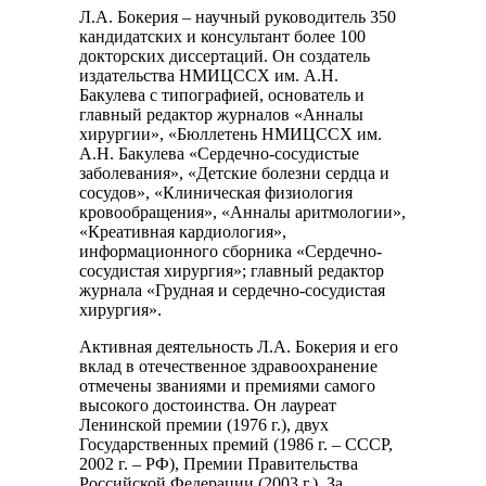
Л.А. Бокерия – научный руководитель 350
кандидатских и консультант более 100
докторских диссертаций. Он создатель
издательства НМИЦССХ им. А.Н.
Бакулева с типографией, основатель и
главный редактор журналов «Анналы
хирургии», «Бюллетень НМИЦССХ им.
А.Н. Бакулева «Сердечно-сосудистые
заболевания», «Детские болезни сердца и
сосудов», «Клиническая физиология
кровообращения», «Анналы аритмологии»,
«Креативная кардиология»,
информационного сборника «Сердечно-
сосудистая хирургия»; главный редактор
журнала «Грудная и сердечно-сосудистая
хирургия».
Активная деятельность Л.А. Бокерия и его
вклад в отечественное здравоохранение
отмечены званиями и премиями самого
высокого достоинства. Он лауреат
Ленинской премии (1976 г.), двух
Государственных премий (1986 г. – СССР,
2002 г. – РФ), Премии Правительства
Российской Федерации (2003 г.). За