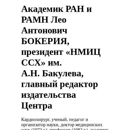
Академик РАН и
РАМН Лео
Антонович
БОКЕРИЯ,
президент «НМИЦ
ССХ» им.
А.Н. Бакулева,
главный редактор
издательства
Центра
Кардиохирург, ученый, педагог и
организатор науки, доктор медицинских
наук (1973 г.), профессор (1982 г.), академик