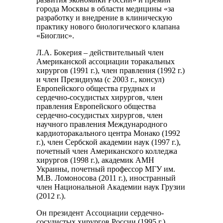
города Москвы в области медицины «за
разработку и внедрение в клиническую
практику нового биологического клапана
«Биоглис».
Л.А. Бокерия – действительный член
Американской ассоциации торакальных
хирургов (1991 г.), член правления (1992 г.)
и член Президиума (с 2003 г., консул)
Европейского общества грудных и
сердечно-сосудистых хирургов, член
правления Европейского общества
сердечно-сосудистых хирургов, член
научного правления Международного
кардиоторакального центра Монако (1992
г.), член Сербской академии наук (1997 г.),
почетный член Американского колледжа
хирургов (1998 г.), академик АМН
Украины, почетный профессор МГУ им.
М.В. Ломоносова (2011 г.), иностранный
член Национальной Академии наук Грузии
(2012 г.).
Он президент Ассоциации сердечно-
сосудистых хирургов России (1995 г.),