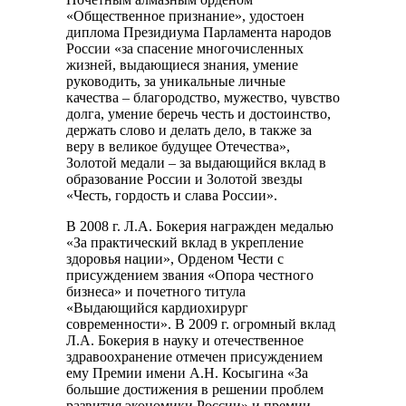
«Общественное признание», удостоен
диплома Президиума Парламента народов
России «за спасение многочисленных
жизней, выдающиеся знания, умение
руководить, за уникальные личные
качества – благородство, мужество, чувство
долга, умение беречь честь и достоинство,
держать слово и делать дело, в также за
веру в великое будущее Отечества»,
Золотой медали – за выдающийся вклад в
образование России и Золотой звезды
«Честь, гордость и слава России».
В 2008 г. Л.А. Бокерия награжден медалью
«За практический вклад в укрепление
здоровья нации», Орденом Чести с
присуждением звания «Опора честного
бизнеса» и почетного титула
«Выдающийся кардиохирург
современности». В 2009 г. огромный вклад
Л.А. Бокерия в науку и отечественное
здравоохранение отмечен присуждением
ему Премии имени А.Н. Косыгина «За
большие достижения в решении проблем
развития экономики России» и премии