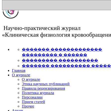
Научно-практический журнал
«Клиническая физиология кровообращен
������� �������������
��������� � ������
��������� ����������
������� ���������� ����
Главная
О журнале
О журнале
Этика научных публикаций
Правила рецензирования
Политика журнала
Персоналии
Прием статей
Прочее
Архив