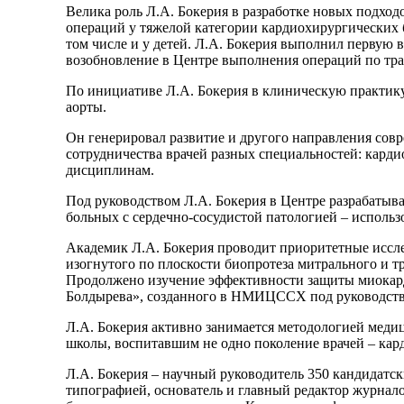
Велика роль Л.А. Бокерия в разработке новых подход
операций у тяжелой категории кардиохирургических
том числе и у детей. Л.А. Бокерия выполнил первую
возобновление в Центре выполнения операций по тра
По инициативе Л.А. Бокерия в клиническую практику
аорты.
Он генерировал развитие и другого направления сов
сотрудничества врачей разных специальностей: кард
дисциплинам.
Под руководством Л.А. Бокерия в Центре разрабаты
больных с сердечно-сосудистой патологией – использ
Академик Л.А. Бокерия проводит приоритетные иссле
изогнутого по плоскости биопротеза митрального и 
Продолжено изучение эффективности защиты миокарда
Болдырева», созданного в НМИЦССХ под руководств
Л.А. Бокерия активно занимается методологией медиц
школы, воспитавшим не одно поколение врачей – кар
Л.А. Бокерия – научный руководитель 350 кандидатск
типографией, основатель и главный редактор журна