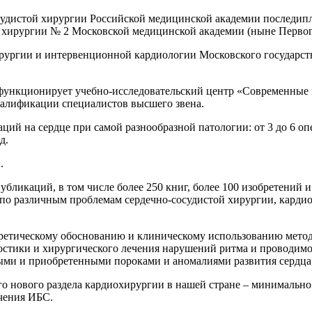
осудистой хирургии Российской медицинской академии последип
ой хирургии № 2 Московской медицинской академии (ныне Перв
хирургии и интервенционной кардиологии Московского государст
нкционирует учебно-исследовательский центр «Современные 
алификации специалистов высшего звена.
ций на сердце при самой разнообразной патологии: от 3 до 6 опер
д.
.
убликаций, в том числе более 250 книг, более 100 изобретений 
 по различным проблемам сердечно-сосудистой хирургии, карди
ретическому обоснованию и клиническому использованию метод
остики и хирургического лечения нарушений ритма и проводимо
ыми и приобретенными пороками и аномалиями развития сердца,
го нового раздела кардиохирургии в нашей стране – минимальн
чения ИБС.