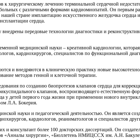
ов к хирургическому лечению терминальной сердечной недостато
 больных с различными формами кардиомиопатий. Он первым р
 в нашей стране имплантацию искусственного желудочка сердца
нсплантации сердца.
 внедрены передовые технологии диагностики и реконструктивн
ременной медицинской науки – креативной кардиологии, которая
иологов, кардиохирургов, специалистов по функциональной ди
ваются и внедряются в клиническую практику новые высокотех
ование методов генной и клеточной терапии.
дования по созданию биопротезов клапанов сердца для коррекц
трикуспидального клапанов, воспроизводящего естественную фор
 у детей первого года жизни при применении нового внутрикл
ом Л.А. Бокерия.
инской науки и педагогической деятельностью. Он является со
диохирургов, кардиологов, реаниматологов и специалистов дру
их и консультант более 100 докторских диссертаций. Он создат
лов «Анналы хирургии», «Бюллетень НМИЦССХ им. А.Н. Бакулев