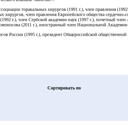
циации торакальных хирургов (1991 г.), член правления (1992 г.
ых хирургов, член правления Европейского общества сердечно-с
92 г.), член Сербской академии наук (1997 г.), почетный член 
носова (2011 г.), иностранный член Национальной Академии на
ов России (1995 г.), президент Общероссийской общественной о
Cортировать по