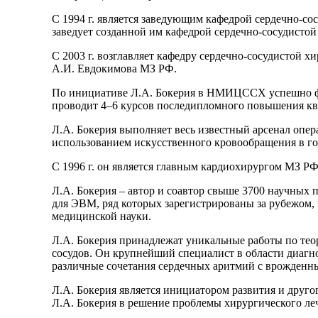
С 1994 г. является заведующим кафедрой сердечно-с
заведует созданной им кафедрой сердечно-сосудист
С 2003 г. возглавляет кафедру сердечно-сосудистой 
А.И. Евдокимова МЗ РФ.
По инициативе Л.А. Бокерия в НМИЦССХ успешно фу
проводит 4–6 курсов последипломного повышения кв
Л.А. Бокерия выполняет весь известный арсенал опера
использованием искусственного кровообращения в го
С 1996 г. он является главным кардиохирургом МЗ РФ
Л.А. Бокерия – автор и соавтор свыше 3700 научных п
для ЭВМ, ряд которых зарегистрированы за рубежом,
медицинской науки.
Л.А. Бокерия принадлежат уникальные работы по тео
сосудов. Он крупнейший специалист в области диагн
различные сочетания сердечных аритмий с врожденн
Л.А. Бокерия является инициатором развития и друго
Л.А. Бокерия в решение проблемы хирургического ле