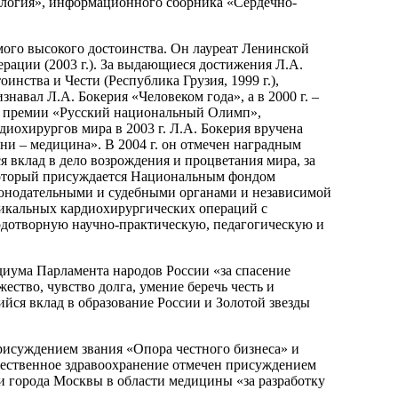
ология», информационного сборника «Сердечно-
мого высокого достоинства. Он лауреат Ленинской
ерации (2003 г.). За выдающиеся достижения Л.А.
тоинства и Чести (Республика Грузия, 1999 г.),
навал Л.А. Бокерия «Человеком года», а в 2000 г. –
ой премии «Русский национальный Олимп»,
охирургов мира в 2003 г. Л.А. Бокерия вручена
и – медицина». В 2004 г. он отмечен наградным
вклад в дело возрождения и процветания мира, за
 который присуждается Национальным фондом
онодательными и судебными органами и независимой
никальных кардиохирургических операций с
дотворную научно-практическую, педагогическую и
иума Парламента народов России «за спасение
ство, чувство долга, умение беречь честь и
щийся вклад в образование России и Золотой звезды
присуждением звания «Опора честного бизнеса» и
ечественное здравоохранение отмечен присуждением
 города Москвы в области медицины «за разработку