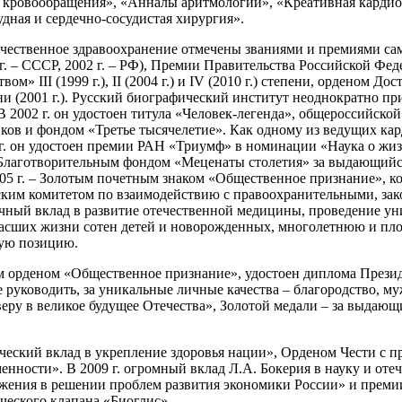
ия кровообращения», «Анналы аритмологии», «Креативная карди
дная и сердечно-сосудистая хирургия».
течественное здравоохранение отмечены званиями и премиями са
 г. – СССР, 2002 г. – РФ), Премии Правительства Российской Фед
» III (1999 г.), II (2004 г.) и IV (2010 г.) степени, орденом Дос
 (2001 г.). Русский биографический институт неоднократно приз
 2002 г. он удостоен титула «Человек-легенда», общероссийск
 и фондом «Третье тысячелетие». Как одному из ведущих карди
г. он удостоен премии РАН «Триумф» в номинации «Наука о жизн
Благотворительным фондом «Меценаты столетия» за выдающийся 
2005 г. – Золотым почетным знаком «Общественное признание»,
ким комитетом по взаимодействию с правоохранительными, зак
чный вклад в развитие отечественной медицины, проведение у
асших жизни сотен детей и новорожденных, многолетнюю и пло
кую позицию.
м орденом «Общественное признание», удостоен диплома Презид
уководить, за уникальные личные качества – благородство, муже
а веру в великое будущее Отечества», Золотой медали – за выдаю
ический вклад в укрепление здоровья нации», Орденом Чести с 
нности». В 2009 г. огромный вклад Л.А. Бокерия в науку и от
жения в решении проблем развития экономики России» и премии
ческого клапана «Биоглис».