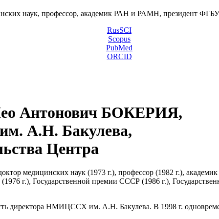
инских наук, профессор, академик РАН и РАМН, президент ФГ
RusSCI
Scopus
PubMed
ORCID
ео Антонович БОКЕРИЯ,
м. А.Н. Бакулева,
льства Центра
октор медицинских наук (1973 г.), профессор (1982 г.), академик
и (1976 г.), Государственной премии СССР (1986 г.), Государств
ость директора НМИЦССХ им. А.Н. Бакулева. В 1998 г. одновре