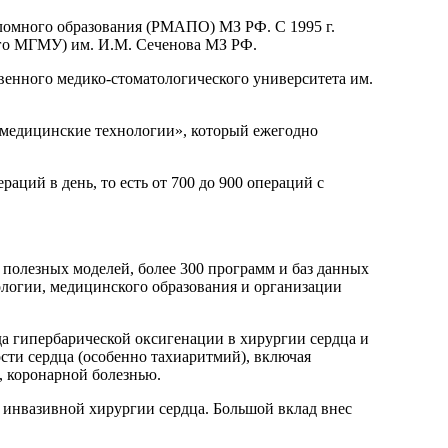
ломного образования (РМАПО) МЗ РФ. С 1995 г.
ого МГМУ) им. И.М. Сеченова МЗ РФ.
венного медико-стоматологического университета им.
медицинские технологии», который ежегодно
аций в день, то есть от 700 до 900 операций с
и полезных моделей, более 300 программ и баз данных
ологии, медицинского образования и организации
а гипербарической оксигенации в хирургии сердца и
сти сердца (особенно тахиаритмий), включая
 коронарной болезнью.
о инвазивной хирургии сердца. Большой вклад внес