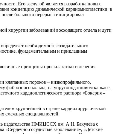
чности. Его заслугой является разработка новых
азвил концепцию динамической кардиомиопластики, в
 и после большого перерыва инициировал
ой хирургии заболеваний восходящего отдела и дуги
 определяет необходимость созидательного
агностике, фундаментальным и прикладным
нологичные принципы профилактики и лечения
ии клапанных пороков – низкопрофильного,
му фиброзного кольца, на упругоподатливом каркасе.
еточного кардиоплегического раствора «Бокерия –
здателем крупнейшей в стране кардиохирургической
гих смежных специальностей.
ель издательства НМИЦССХ им. А.Н. Бакулева с
а «Сердечно-сосудистые заболевания», «Детские