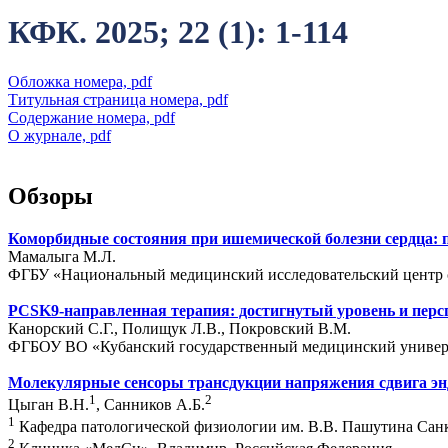
КФК. 2025; 22 (1): 1-114
Обложка номера, pdf
Титульная страница номера, pdf
Содержание номера, pdf
О журнале, pdf
Обзоры
Коморбидные состояния при ишемической болезни сердца: п
Мамалыга М.Л.
ФГБУ «Национальный медицинский исследовательский центр се
PCSK9-направленная терапия: достигнутый уровень и персп
Канорский С.Г., Полищук Л.В., Покровский В.М.
ФГБОУ ВО «Кубанский государственный медицинский универс
Молекулярные сенсоры трансдукции напряжения сдвига энд
1
2
Цыган В.Н.
, Санников А.Б.
1
Кафедра патологической физиологии им. В.В. Пашутина Санк
2