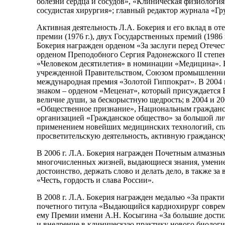
болезни сердца и сосудов», «Клиническая физиолог
сосудистая хирургия»; главный редактор журнала «Гру
Активная деятельность Л.А. Бокерия и его вклад в о
премии (1976 г.), двух Государственных премий (1986
Бокерия награжден орденом «За заслуги перед Отечеством
орденом Преподобного Сергия Радонежского II степени
«Человеком десятилетия» в номинации «Медицина». В
учрежденной Правительством, Союзом промышленников
международная премия «Золотой Гиппократ». В 2004 
знаком – орденом «Меценат», который присуждается 
величие души, за бескорыстную щедрость; в 2004 и 
«Общественное признание», Национальным гражданс
организацией «Гражданское общество» за большой ли
применением новейших медицинских технологий, сп
просветительскую деятельность, активную гражданс
В 2006 г. Л.А. Бокерия награжден Почетным алмазны
многочисленных жизней, выдающиеся знания, умение р
достоинство, держать слово и делать дело, в также з
«Честь, гордость и слава России».
В 2008 г. Л.А. Бокерия награжден медалью «За практ
почетного титула «Выдающийся кардиохирург совреме
ему Премии имени А.Н. Косыгина «За большие дости
и внедрение в клиническую практику нового биологи