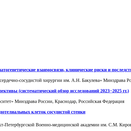
атогенетические взаимосвязи, клинические риски и последс
рдечно-сосудистой хирургии им. А.Н. Бакулева» Минздрава Ро
ективы (систематический обзор исследований 2023−2025 гг.)
итет» Минздрава России, Краснодар, Российская Федерация
отелиальных клеток сосудистой стенки
т-Петербургской Военно-медицинской академии им. С.М. Киров