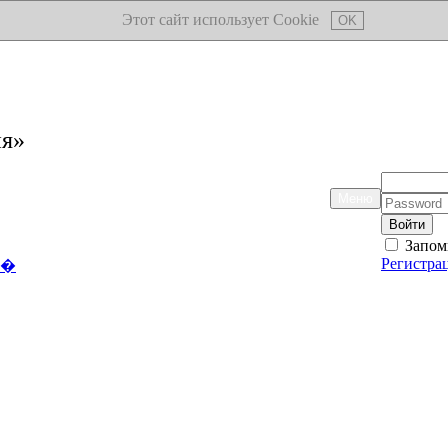
Этот сайт использует Cookie
OK
ия»
Логин:
Меню
Пароль:
Запом
Регистра
��