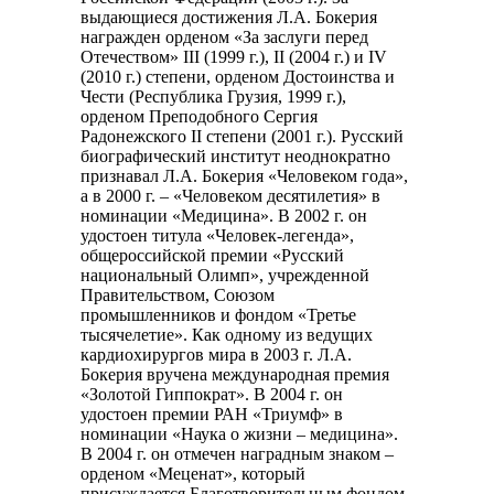
выдающиеся достижения Л.А. Бокерия
награжден орденом «За заслуги перед
Отечеством» III (1999 г.), II (2004 г.) и IV
(2010 г.) степени, орденом Достоинства и
Чести (Республика Грузия, 1999 г.),
орденом Преподобного Сергия
Радонежского II степени (2001 г.). Русский
биографический институт неоднократно
признавал Л.А. Бокерия «Человеком года»,
а в 2000 г. – «Человеком десятилетия» в
номинации «Медицина». В 2002 г. он
удостоен титула «Человек-легенда»,
общероссийской премии «Русский
национальный Олимп», учрежденной
Правительством, Союзом
промышленников и фондом «Третье
тысячелетие». Как одному из ведущих
кардиохирургов мира в 2003 г. Л.А.
Бокерия вручена международная премия
«Золотой Гиппократ». В 2004 г. он
удостоен премии РАН «Триумф» в
номинации «Наука о жизни – медицина».
В 2004 г. он отмечен наградным знаком –
орденом «Меценат», который
присуждается Благотворительным фондом