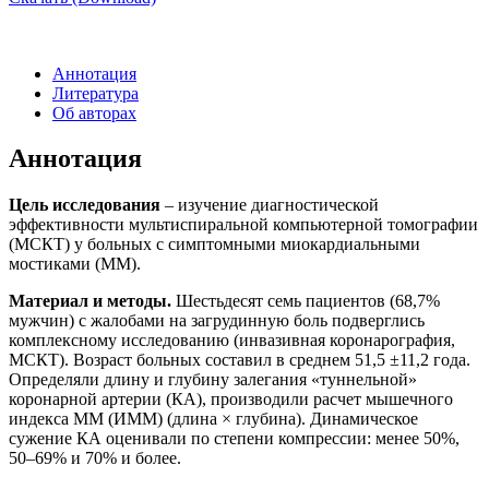
Аннотация
Литература
Об авторах
Аннотация
Цель исследования
– изучение диагностической
эффективности мультиспиральной компьютерной томографии
(МСКТ) у больных с симптомными миокардиальными
мостиками (ММ).
Материал и методы.
Шестьдесят семь пациентов (68,7%
мужчин) с жалобами на загрудинную боль подверглись
комплексному исследованию (инвазивная коронарография,
МСКТ). Возраст больных составил в среднем 51,5 ±11,2 года.
Определяли длину и глубину залегания «туннельной»
коронарной артерии (КА), производили расчет мышечного
индекса ММ (ИММ) (длина × глубина). Динамическое
сужение КА оценивали по степени компрессии: менее 50%,
50–69% и 70% и более.