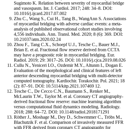
Sugimoto K. Relation between severity of myocardial bridge
and vasospasm. Int. J. Cardiol. 2017; 248: 34–8. DOI:
10.1016/j.ijcard.2017.07.002
Zhu С., Wang S., Cui H., Tang B., WangAnn S. Associations
of myocardial bridging with adverse cardiac events: a meta-
analysis of published observational cohort studies involving
4,556 individuals. Ann. Transl. Med. 2020; 8 (6): 369. DOI:
10.21037/atm.2020.02.24
Zhou F., Tang C.X., Schoepf U.J., Tesche C., Bauer M.J.,
Brian E. et al. Fractional flow reserve derived from CCTA
may have a prognostic role in myocardial bridging. Eur.
Radiol. 2019; 29: 3017–26. DOI: 10.1016/j.cjca.2019.08.026
Cullu N., Yeniceri I.O., Ozdemir M.Y., Altunm I., Dogan E.
Evaluation of the morphological and clinical features of left
anterior descending myocardial bridging with multi-detector
computed tomography. Kardiochir. Torakochir. Pol. 2021; 18
(2): 87–91. DOI: 10.5114/kitp.2021.107469 12.
Tesche C., De Cecco C.N., Baumann S., Renker M.,
McLaurin T.W., Taylor M. et al. Coronary CT angiography-
derived fractional flow reserve: machine learning algorithm
versus computational fluid dynamics modeling. Radiology.
2018; 288: 64–72. DOI: 10.1148/radiol.2018171291
Röther J., Moshage M., Dey D., Schwemmer C., Tröbs M.,
Blachutzik F. et al. Comparison of invasively measured FFR
with FFR derived from coronary CT angiography for