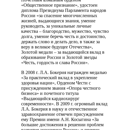
«Общественное признание», удостоен
диплома Президиума Парламента народов
России «за спасение многочисленных
жизней, выдающиеся знания, умение
руководить, за уникальные личные
качества – благородство, мужество, чувство
долга, умение беречь честь и достоинство,
держать слово и делать дело, в также за
веру в великое будущее Отечества»,
Золотой медали – за выдающийся вклад в
образование России и Золотой звезды
«Честь, гордость и слава России».
В 2008 г. Л.А. Бокерия награжден медалью
«За практический вклад в укрепление
здоровья нации», Орденом Чести с
присуждением звания «Опора честного
бизнеса» и почетного титула
«Выдающийся кардиохирург
современности». В 2009 г. огромный вклад
Л.А. Бокерия в науку и отечественное
здравоохранение отмечен присуждением
ему Премии имени А.Н. Косыгина «За
большие достижения в решении проблем
развития экономики России» и премии