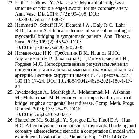
Ishii T., Ishikawa Y., Akasaka Y. Myocardial bridge as a
structure of “double-edged sword” for the coronary artery.
Ann. Vasc. Dis. 2014; 7 (2): 99–108. DOI:
10.3400/avd.ra.14-00037
Hemmati P., Schaff H.V., Dearani J.A., Daly R.C., Lahr
B.D., Lerman A. Clinical outcomes of surgical unroofing of
myocardial bridging in symptomatic patients. Ann. Thorac.
Surg. 2019; 109 (2): 452–7. DOI:
10.1016/+j.athoracsur.2019.07.005
Исмаил-заде И.К., Гребенник В.К., Иванов И.Ю.,
Абуталимова Н.Р., Заварзина Д.Г., Ишмухаметов Г.И.,
Гордеев М.Л. Непосредственные результаты лечения
пациентов с миокардиальными мостиками коронарных
артерий. Вестник хирургии имени И.И. Грекова. 2021;
180 (1): 17–24. DOI: 10.24884/0042-4625-2021-180-1-17-
24
Javadzadegan A., Moshfegh A., Mohammadi M., Askarian
M., Mohammadi M. Haemodynamic impacts of myocardial
bridge length: a congenital heart disease. Comp. Meth. Progr.
Biomed. 2019; 175: 25–33. DOI:
10.1016/j.cmpb.2019.03.017
Sharzehee M., Seddighi Y., Sprague E.A., Finol E.A., Han
H.C. A hemodynamic comparison of myocardial bridging and
coronary atherosclerotic stenosis: a computational model with
experimental evaluation. J. Biomech. Eng. 2021; 143 (3):