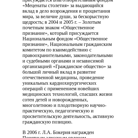
«Меценаты столетия» за выдающийся
вклад в дело возрождения и процветания
мира, за величие души, за бескорыстную
щедрость; в 2004 и 2005 г. – Золотым
почетным знаком «Общественное
признание», который присуждается
Национальным фондом «Общественное
признание», Национальным гражданским
комитетом по взаимодействию с
правоохранительными, законодательными
и судебными органами и независимой
организацией «Гражданское общество» за
большой личный вклад в развитие
отечественной медицины, проведение
уникальных кардиохирургических
операций с применением новейших
медицинских технологий, спасших жизни
сотен детей и новорожденных,
многолетнюю и плодотворную научно-
практическую, педагогическую и
просветительскую деятельность, активную
гражданскую позицию.
В 2006 г. Л.А. Бокерия награжден
Почетным алмазным орденом