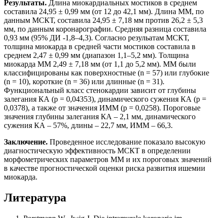
Результаты.
Длина миокардиальных мостиков в среднем
составила 24,95 ± 0,99 мм (от 12 до 42,1 мм). Длина ММ, по
данным МСКТ, составила 24,95 ± 7,18 мм против 26,2 ± 5,3
мм, по данным коронарографии. Средняя разница составила
0,93 мм (95% ДИ -1,8–4,3). Согласно резульатам МСКТ,
толщина миокарда в средней части мостиков составила в
среднем 2,47 ± 0,99 мм (диапазон 1,1–5,2 мм). Толщина
миокарда ММ 2,49 ± 7,18 мм (от 1,1 до 5,2 мм). МM были
классифицированы как поверхностные (n = 57) или глубокие
(n = 10), короткие (n = 36) или длинные (n = 31).
Функциональный класс стенокардии зависит от глубины
залегания КА (р = 0,04353), динамического сужения КА (р =
0,0378), а также от значения ИММ (р = 0,0258). Пороговые
значения глубины залегания КА – 2,1 мм, динамического
сужения КА – 57%, длины – 22,7 мм, ИММ – 66,3.
Заключение.
Проведенное исследование показало высокую
диагностическую эффективность МСКТ в определении
морфометрических параметров ММ и их пороговых значений
в качестве прогностической оценки риска развития ишемии
миокарда.
Литература