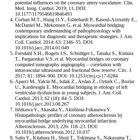
potential influences on the coronary artery vasculature. Clin.
Med. Insig. Cardiol. 2019; 13. DOI:
10.1177/1179546819846493
Corban M.T., Hung O.Y., Eshtehardi P., Rasoul-Arzrumly E.,
McDaniel M., Mekonnen G. et al. Myocardial bridging:
contemporary understanding of pathophysiology with
implications for diagnostic and therapeutic strategies. J. Am.
Coll. Cardiol. 2014; 63: 2346–55. DOI:
10.1016/j.jacc.2014.01.049
Forsdahl S.H., Rogers I.S., Schnittger I., Tanaka S., Kimura
T., Pargaonkar V.S. et al. Myocardial bridges on coronary
computed tomography angiography – correlation with
intravascular ultrasound and fractional flow reserve. Circ. J.
2017; 81: 1894–900. DOI: 10.1253/circj.cj-17-0284
Aparci M., Yalcin M., Isilak Z., Arslan Z., Ozturk C., Bozlar
U., Kardesoglu E. Myocardial bridging in etiology of left
ventricular dysfunction in young subjects. J. Am. Coll.
Cardiol. 2013; 62 (18): 84–5. DOI:
10.1016/j.jacc.2013.08.267
Ishikawa Y., Akasaka Y., Akishima-Fukasawa Y.
Histopathologic profiles of coronary atherosclerosis by
myocardial bridge underlying myocardial infarction.
Atherosclerosis. 2013; 226: 118–23. DOI:
10.1016/j.atherosclerosis.2012.10.037
Saito Y., Kitahara H., Shoji T., Tokimasa S., Nakayama T.,