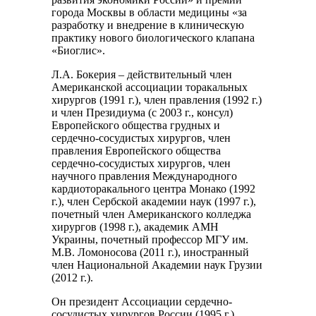
города Москвы в области медицины «за
разработку и внедрение в клиническую
практику нового биологического клапана
«Биоглис».
Л.А. Бокерия – действительный член
Американской ассоциации торакальных
хирургов (1991 г.), член правления (1992 г.)
и член Президиума (с 2003 г., консул)
Европейского общества грудных и
сердечно-сосудистых хирургов, член
правления Европейского общества
сердечно-сосудистых хирургов, член
научного правления Международного
кардиоторакального центра Монако (1992
г.), член Сербской академии наук (1997 г.),
почетный член Американского колледжа
хирургов (1998 г.), академик АМН
Украины, почетный профессор МГУ им.
М.В. Ломоносова (2011 г.), иностранный
член Национальной Академии наук Грузии
(2012 г.).
Он президент Ассоциации сердечно-
сосудистых хирургов России (1995 г.),