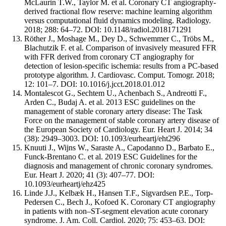
McLaurin T.W., Taylor M. et al. Coronary CT angiography-
derived fractional flow reserve: machine learning algorithm
versus computational fluid dynamics modeling. Radiology.
2018; 288: 64–72. DOI: 10.1148/radiol.2018171291
Röther J., Moshage M., Dey D., Schwemmer C., Tröbs M.,
Blachutzik F. et al. Comparison of invasively measured FFR
with FFR derived from coronary CT angiography for
detection of lesion-specific ischemia: results from a PC-based
prototype algorithm. J. Cardiovasc. Comput. Tomogr. 2018;
12: 101–7. DOI: 10.1016/j.jcct.2018.01.012
Montalescot G., Sechtem U., Achenbach S., Andreotti F.,
Arden C., Budaj A. et al. 2013 ESC guidelines on the
management of stable coronary artery disease: The Task
Force on the management of stable coronary artery disease of
the European Society of Cardiology. Eur. Heart J. 2014; 34
(38): 2949–3003. DOI: 10.1093/eurheartj/eht296
Knuuti J., Wijns W., Saraste A., Capodanno D., Barbato E.,
Funck-Brentano C. et al. 2019 ESC Guidelines for the
diagnosis and management of chronic coronary syndromes.
Eur. Heart J. 2020; 41 (3): 407–77. DOI:
10.1093/eurheartj/ehz425
Linde J.J., Kelbæk H., Hansen T.F., Sigvardsen P.E., Torp-
Pedersen C., Bech J., Kofoed K. Coronary CT angiography
in patients with non–ST-segment elevation acute coronary
syndrome. J. Am. Coll. Cardiol. 2020; 75: 453–63. DOI: