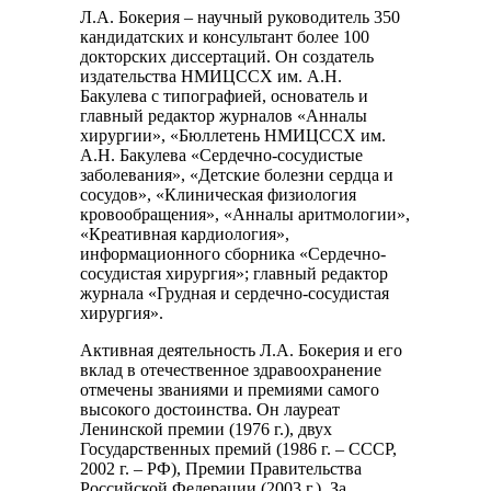
Л.А. Бокерия – научный руководитель 350
кандидатских и консультант более 100
докторских диссертаций. Он создатель
издательства НМИЦССХ им. А.Н.
Бакулева с типографией, основатель и
главный редактор журналов «Анналы
хирургии», «Бюллетень НМИЦССХ им.
А.Н. Бакулева «Сердечно-сосудистые
заболевания», «Детские болезни сердца и
сосудов», «Клиническая физиология
кровообращения», «Анналы аритмологии»,
«Креативная кардиология»,
информационного сборника «Сердечно-
сосудистая хирургия»; главный редактор
журнала «Грудная и сердечно-сосудистая
хирургия».
Активная деятельность Л.А. Бокерия и его
вклад в отечественное здравоохранение
отмечены званиями и премиями самого
высокого достоинства. Он лауреат
Ленинской премии (1976 г.), двух
Государственных премий (1986 г. – СССР,
2002 г. – РФ), Премии Правительства
Российской Федерации (2003 г.). За