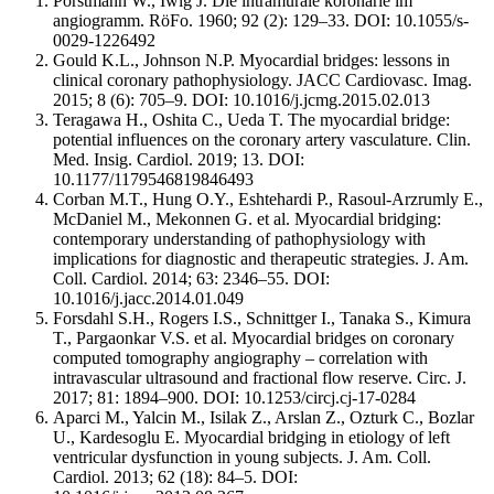
Porstmann W., Iwig J. Die intramurale koronarie im
angiogramm. RöFo. 1960; 92 (2): 129–33. DOI: 10.1055/s-
0029-1226492
Gould K.L., Johnson N.P. Myocardial bridges: lessons in
clinical coronary pathophysiology. JACC Cardiovasc. Imag.
2015; 8 (6): 705–9. DOI: 10.1016/j.jcmg.2015.02.013
Teragawa H., Oshita C., Ueda T. The myocardial bridge:
potential influences on the coronary artery vasculature. Clin.
Med. Insig. Cardiol. 2019; 13. DOI:
10.1177/1179546819846493
Corban M.T., Hung O.Y., Eshtehardi P., Rasoul-Arzrumly E.,
McDaniel M., Mekonnen G. et al. Myocardial bridging:
contemporary understanding of pathophysiology with
implications for diagnostic and therapeutic strategies. J. Am.
Coll. Cardiol. 2014; 63: 2346–55. DOI:
10.1016/j.jacc.2014.01.049
Forsdahl S.H., Rogers I.S., Schnittger I., Tanaka S., Kimura
T., Pargaonkar V.S. et al. Myocardial bridges on coronary
computed tomography angiography – correlation with
intravascular ultrasound and fractional flow reserve. Circ. J.
2017; 81: 1894–900. DOI: 10.1253/circj.cj-17-0284
Aparci M., Yalcin M., Isilak Z., Arslan Z., Ozturk C., Bozlar
U., Kardesoglu E. Myocardial bridging in etiology of left
ventricular dysfunction in young subjects. J. Am. Coll.
Cardiol. 2013; 62 (18): 84–5. DOI: