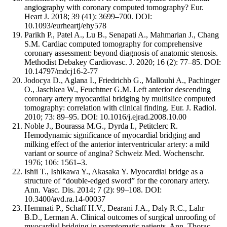
angiography with coronary computed tomography? Eur.
Heart J. 2018; 39 (41): 3699–700. DOI:
10.1093/eurheartj/ehy578
Parikh P., Patel A., Lu B., Senapati A., Mahmarian J., Chang
S.M. Cardiac computed tomography for comprehensive
coronary assessment: beyond diagnosis of anatomic stenosis.
Methodist Debakey Cardiovasc. J. 2020; 16 (2): 77–85. DOI:
10.14797/mdcj16-2-77
Jodocya D., Aglana I., Friedrichb G., Mallouhi A., Pachinger
O., Jaschkea W., Feuchtner G.M. Left anterior descending
coronary artery myocardial bridging by multislice computed
tomography: correlation with clinical finding. Eur. J. Radiol.
2010; 73: 89–95. DOI: 10.1016/j.ejrad.2008.10.00
Noble J., Bourassa M.G., Dyrda I., Petitclerc R.
Hemodynamic significance of myocardial bridging and
milking effect of the anterior interventricular artery: a mild
variant or source of angina? Schweiz Med. Wochenschr.
1976; 106: 1561–3.
Ishii T., Ishikawa Y., Akasaka Y. Myocardial bridge as a
structure of “double-edged sword” for the coronary artery.
Ann. Vasc. Dis. 2014; 7 (2): 99–108. DOI:
10.3400/avd.ra.14-00037
Hemmati P., Schaff H.V., Dearani J.A., Daly R.C., Lahr
B.D., Lerman A. Clinical outcomes of surgical unroofing of
myocardial bridging in symptomatic patients. Ann. Thorac.