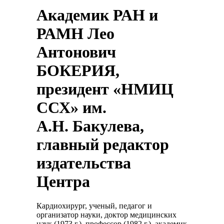
Академик РАН и
РАМН Лео
Антонович
БОКЕРИЯ,
президент «НМИЦ
ССХ» им.
А.Н. Бакулева,
главный редактор
издательства
Центра
Кардиохирург, ученый, педагог и
организатор науки, доктор медицинских
наук (1973 г.), профессор (1982 г.), академик