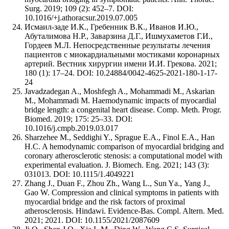
Surg. 2019; 109 (2): 452–7. DOI:
10.1016/+j.athoracsur.2019.07.005
Исмаил-заде И.К., Гребенник В.К., Иванов И.Ю.,
Абуталимова Н.Р., Заварзина Д.Г., Ишмухаметов Г.И.,
Гордеев М.Л. Непосредственные результаты лечения
пациентов с миокардиальными мостиками коронарных
артерий. Вестник хирургии имени И.И. Грекова. 2021;
180 (1): 17–24. DOI: 10.24884/0042-4625-2021-180-1-17-
24
Javadzadegan A., Moshfegh A., Mohammadi M., Askarian
M., Mohammadi M. Haemodynamic impacts of myocardial
bridge length: a congenital heart disease. Comp. Meth. Progr.
Biomed. 2019; 175: 25–33. DOI:
10.1016/j.cmpb.2019.03.017
Sharzehee M., Seddighi Y., Sprague E.A., Finol E.A., Han
H.C. A hemodynamic comparison of myocardial bridging and
coronary atherosclerotic stenosis: a computational model with
experimental evaluation. J. Biomech. Eng. 2021; 143 (3):
031013. DOI: 10.1115/1.4049221
Zhang J., Duan F., Zhou Zh., Wang L., Sun Yа., Yang J.,
Gao W. Compression and clinical symptoms in patients with
myocardial bridge and the risk factors of proximal
atherosclerosis. Hindawi. Evidence-Bas. Compl. Altern. Med.
2021; 2021. DOI: 10.1155/2021/2087609