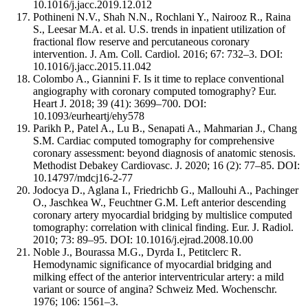
10.1016/j.jacc.2019.12.012
Pothineni N.V., Shah N.N., Rochlani Y., Nairooz R., Raina
S., Leesar M.A. et al. U.S. trends in inpatient utilization of
fractional flow reserve and percutaneous coronary
intervention. J. Am. Coll. Cardiol. 2016; 67: 732–3. DOI:
10.1016/j.jacc.2015.11.042
Colombo A., Giannini F. Is it time to replace conventional
angiography with coronary computed tomography? Eur.
Heart J. 2018; 39 (41): 3699–700. DOI:
10.1093/eurheartj/ehy578
Parikh P., Patel A., Lu B., Senapati A., Mahmarian J., Chang
S.M. Cardiac computed tomography for comprehensive
coronary assessment: beyond diagnosis of anatomic stenosis.
Methodist Debakey Cardiovasc. J. 2020; 16 (2): 77–85. DOI:
10.14797/mdcj16-2-77
Jodocya D., Aglana I., Friedrichb G., Mallouhi A., Pachinger
O., Jaschkea W., Feuchtner G.M. Left anterior descending
coronary artery myocardial bridging by multislice computed
tomography: correlation with clinical finding. Eur. J. Radiol.
2010; 73: 89–95. DOI: 10.1016/j.ejrad.2008.10.00
Noble J., Bourassa M.G., Dyrda I., Petitclerc R.
Hemodynamic significance of myocardial bridging and
milking effect of the anterior interventricular artery: a mild
variant or source of angina? Schweiz Med. Wochenschr.
1976; 106: 1561–3.