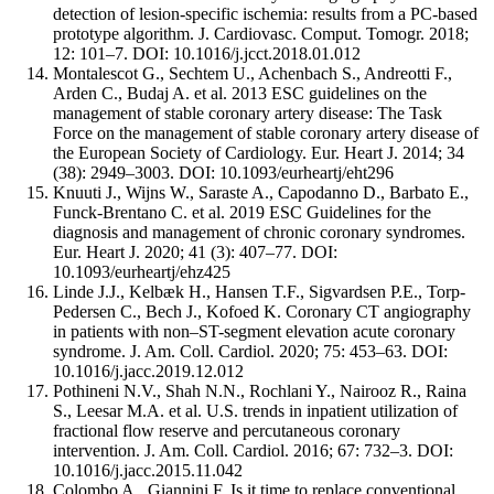
detection of lesion-specific ischemia: results from a PC-based
prototype algorithm. J. Cardiovasc. Comput. Tomogr. 2018;
12: 101–7. DOI: 10.1016/j.jcct.2018.01.012
Montalescot G., Sechtem U., Achenbach S., Andreotti F.,
Arden C., Budaj A. et al. 2013 ESC guidelines on the
management of stable coronary artery disease: The Task
Force on the management of stable coronary artery disease of
the European Society of Cardiology. Eur. Heart J. 2014; 34
(38): 2949–3003. DOI: 10.1093/eurheartj/eht296
Knuuti J., Wijns W., Saraste A., Capodanno D., Barbato E.,
Funck-Brentano C. et al. 2019 ESC Guidelines for the
diagnosis and management of chronic coronary syndromes.
Eur. Heart J. 2020; 41 (3): 407–77. DOI:
10.1093/eurheartj/ehz425
Linde J.J., Kelbæk H., Hansen T.F., Sigvardsen P.E., Torp-
Pedersen C., Bech J., Kofoed K. Coronary CT angiography
in patients with non–ST-segment elevation acute coronary
syndrome. J. Am. Coll. Cardiol. 2020; 75: 453–63. DOI:
10.1016/j.jacc.2019.12.012
Pothineni N.V., Shah N.N., Rochlani Y., Nairooz R., Raina
S., Leesar M.A. et al. U.S. trends in inpatient utilization of
fractional flow reserve and percutaneous coronary
intervention. J. Am. Coll. Cardiol. 2016; 67: 732–3. DOI:
10.1016/j.jacc.2015.11.042
Colombo A., Giannini F. Is it time to replace conventional