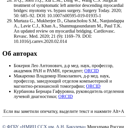
Ji Q., Shen J.Q., Xia L.M., Ding W., Wang C.S. Surgical
treatment of symptomatic left anterior descending myocardial
bridges: myotomy vs. bypass surgery. Surgery Today. 2020;
50: 685–92. DOI: 10.1007/s00595-019-01935-1
Murtaza G., Mukherjee D., Gharacholou S.M., Nanjundappa
A., Lavie C.J., Khan A., Shanmugasundaram M., Paul T.K.
An updated review on myocardial bridging. Cardiovasc.
Revasc. Med. 2020; 21 (9): 1169–79. DOI:
10.1016/j.carrev.2020.02.014
Об авторах
Бокерия Лео Антонович, д-р мед. наук, профессор,
академик РАН и РАМН, президент;
ORCID
Макаренко Владимир Николаевич, д-р мед. наук,
профессор, заведующий отделом компьютерной и
магнитно-резонансной томографии;
ORCID
Курбанова Бернара Гафуровна, руководитель отделения
лучевой диагностики;
ORCID
Если вы заметили опечатку, выделите текст и нажмите Alt+A
© ФГБУ «НМИЦ ССХ им. А.Н. Бакулева»
Минздрава России