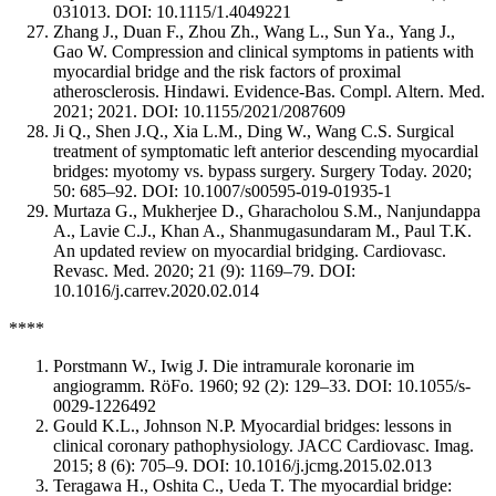
031013. DOI: 10.1115/1.4049221
Zhang J., Duan F., Zhou Zh., Wang L., Sun Yа., Yang J.,
Gao W. Compression and clinical symptoms in patients with
myocardial bridge and the risk factors of proximal
atherosclerosis. Hindawi. Evidence-Bas. Compl. Altern. Med.
2021; 2021. DOI: 10.1155/2021/2087609
Ji Q., Shen J.Q., Xia L.M., Ding W., Wang C.S. Surgical
treatment of symptomatic left anterior descending myocardial
bridges: myotomy vs. bypass surgery. Surgery Today. 2020;
50: 685–92. DOI: 10.1007/s00595-019-01935-1
Murtaza G., Mukherjee D., Gharacholou S.M., Nanjundappa
A., Lavie C.J., Khan A., Shanmugasundaram M., Paul T.K.
An updated review on myocardial bridging. Cardiovasc.
Revasc. Med. 2020; 21 (9): 1169–79. DOI:
10.1016/j.carrev.2020.02.014
****
Porstmann W., Iwig J. Die intramurale koronarie im
angiogramm. RöFo. 1960; 92 (2): 129–33. DOI: 10.1055/s-
0029-1226492
Gould K.L., Johnson N.P. Myocardial bridges: lessons in
clinical coronary pathophysiology. JACC Cardiovasc. Imag.
2015; 8 (6): 705–9. DOI: 10.1016/j.jcmg.2015.02.013
Teragawa H., Oshita C., Ueda T. The myocardial bridge: