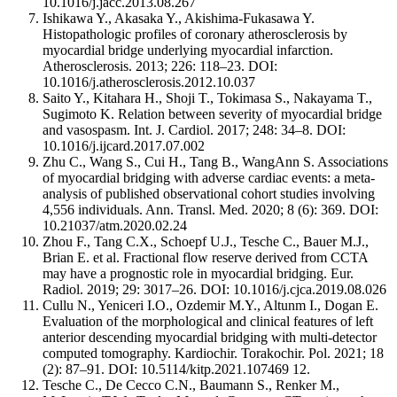
10.1016/j.jacc.2013.08.267
Ishikawa Y., Akasaka Y., Akishima-Fukasawa Y.
Histopathologic profiles of coronary atherosclerosis by
myocardial bridge underlying myocardial infarction.
Atherosclerosis. 2013; 226: 118–23. DOI:
10.1016/j.atherosclerosis.2012.10.037
Saito Y., Kitahara H., Shoji T., Tokimasa S., Nakayama T.,
Sugimoto K. Relation between severity of myocardial bridge
and vasospasm. Int. J. Cardiol. 2017; 248: 34–8. DOI:
10.1016/j.ijcard.2017.07.002
Zhu С., Wang S., Cui H., Tang B., WangAnn S. Associations
of myocardial bridging with adverse cardiac events: a meta-
analysis of published observational cohort studies involving
4,556 individuals. Ann. Transl. Med. 2020; 8 (6): 369. DOI:
10.21037/atm.2020.02.24
Zhou F., Tang C.X., Schoepf U.J., Tesche C., Bauer M.J.,
Brian E. et al. Fractional flow reserve derived from CCTA
may have a prognostic role in myocardial bridging. Eur.
Radiol. 2019; 29: 3017–26. DOI: 10.1016/j.cjca.2019.08.026
Cullu N., Yeniceri I.O., Ozdemir M.Y., Altunm I., Dogan E.
Evaluation of the morphological and clinical features of left
anterior descending myocardial bridging with multi-detector
computed tomography. Kardiochir. Torakochir. Pol. 2021; 18
(2): 87–91. DOI: 10.5114/kitp.2021.107469 12.
Tesche C., De Cecco C.N., Baumann S., Renker M.,