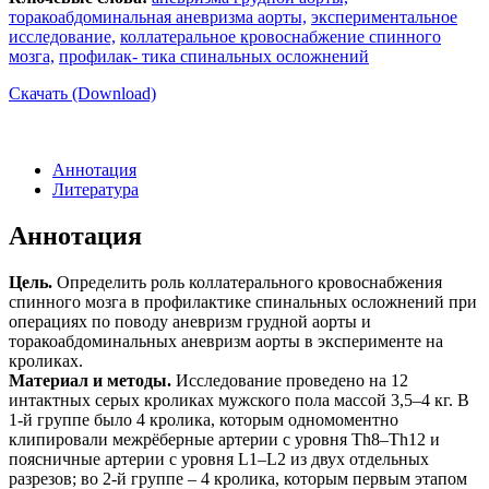
торакоабдоминальная аневризма аорты,
экспериментальное
исследование,
коллатеральное кровоснабжение спинного
мозга,
профилак- тика спинальных осложнений
Скачать (Download)
Аннотация
Литература
Аннотация
Цель.
Определить роль коллатерального кровоснабжения
спинного мозга в профилактике спинальных осложнений при
операциях по поводу аневризм грудной аорты и
торакоабдоминальных аневризм аорты в эксперименте на
кроликах.
Материал и методы.
Исследование проведено на 12
интактных серых кроликах мужского пола массой 3,5–4 кг. В
1-й группе было 4 кролика, которым одномоментно
клипировали межрёберные артерии с уровня Тh8–Тh12 и
поясничные артерии с уровня L1–L2 из двух отдельных
разрезов; во 2-й группе – 4 кролика, которым первым этапом