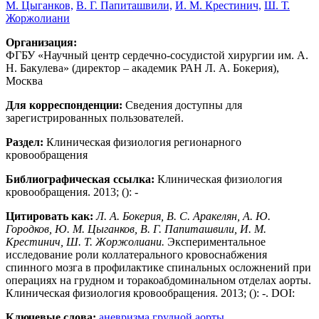
М. Цыганков,
В. Г. Папиташвили,
И. М. Крестинич,
Ш. Т.
Жоржолиани
Организация:
ФГБУ «Научный центр сердечно-сосудистой хирургии им. А.
Н. Бакулева» (директор – академик РАН Л. А. Бокерия),
Москва
Для корреспонденции:
Сведения доступны для
зарегистрированных пользователей.
Раздел:
Клиническая физиология регионарного
кровообращения
Библиографическая ссылка:
Клиническая физиология
кровообращения. 2013; (): -
Цитировать как:
Л. А. Бокерия, В. С. Аракелян, А. Ю.
Городков, Ю. М. Цыганков, В. Г. Папиташвили, И. М.
Крестинич, Ш. Т. Жоржолиани.
Экспериментальное
исследование роли коллатерального кровоснабжения
спинного мозга в профилактике спинальных осложнений при
операциях на грудном и торакоабдоминальном отделах аорты.
Клиническая физиология кровообращения. 2013; (): -. DOI:
Ключевые слова:
аневризма грудной аорты,