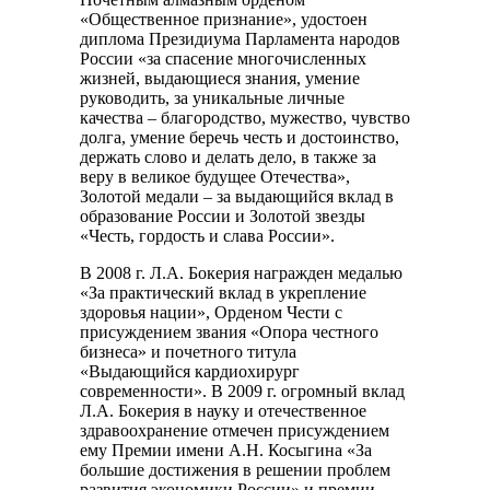
«Общественное признание», удостоен
диплома Президиума Парламента народов
России «за спасение многочисленных
жизней, выдающиеся знания, умение
руководить, за уникальные личные
качества – благородство, мужество, чувство
долга, умение беречь честь и достоинство,
держать слово и делать дело, в также за
веру в великое будущее Отечества»,
Золотой медали – за выдающийся вклад в
образование России и Золотой звезды
«Честь, гордость и слава России».
В 2008 г. Л.А. Бокерия награжден медалью
«За практический вклад в укрепление
здоровья нации», Орденом Чести с
присуждением звания «Опора честного
бизнеса» и почетного титула
«Выдающийся кардиохирург
современности». В 2009 г. огромный вклад
Л.А. Бокерия в науку и отечественное
здравоохранение отмечен присуждением
ему Премии имени А.Н. Косыгина «За
большие достижения в решении проблем
развития экономики России» и премии