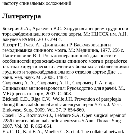
частоту спинальных осложнений.
Литература
Бокерия Л.А., Аракелян В.С. Хирургия аневризм грудного и
торакоабдоминального отделов аорты. М.: НЦССХ им. А.Н.
Бакулева РАМН, 2010. 394 с.
Лазорт Г., Гуазе А., Джинджиан Р. Васкуляризация и
гемодинамика спинного мозга. М.: Медицина, 1977. 256 с.
Папиташвили В. Г. Роль дооперационной диагностики
особенностей кровоснабжения спинного мозга в разработке
тактики хирургического лечения у больных с заболеваниями
грудного и торакоабдоминального отделов аорты: Дис. …
канд. мед. наук. М., 2008. 148 с.
Скоромец А. А., Скоромец А. П., Скоромец Т. А. и др.
Спинальная ангионеврология: Руководство для врачей. М.,
МЕДпресс- информ, 2003. С. 608.
Bicknell C.D., Riga C.V., Wolfe J.H. Prevention of paraplegia
during thoracoabdominal aortic aneurysm repair // Eur. J. Vasc.
Endovasc. Surg. 2009. Vol. 37. Р. 654-660.
Coselli J.S., Bozinovski J., LeMaire S.A. Open surgical repair of
2286 thoracoabdominal aortic aneurysms // Ann. Thorac. Surg.
2007. Vol. 83. Р. 862-864.
Etz C. D., Kari F. A., Mueller C. S. et al. The collateral network