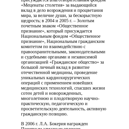
«Меценаты столетия» за выдающийся
вклад в дело возрождения и процветания
мира, за величие души, за бескорыстную
щедрость; в 2004 и 2005 г. – Золотым
почетным знаком «Общественное
признание», который присуждается
Национальным фондом «Общественное
признание», Национальным гражданским
комитетом по взаимодействию с
правоохранительными, законодательными
и судебными органами и независимой
организацией «Гражданское общество» за
большой личный вклад в развитие
отечественной медицины, проведение
уникальных кардиохирургических
операций с применением новейших
медицинских технологий, спасших жизни
сотен детей и новорожденных,
многолетнюю и плодотворную научно-
практическую, педагогическую и
просветительскую деятельность, активную
гражданскую позицию.
В 2006 г. Л.А. Бокерия награжден
Почетным алмазным орденом