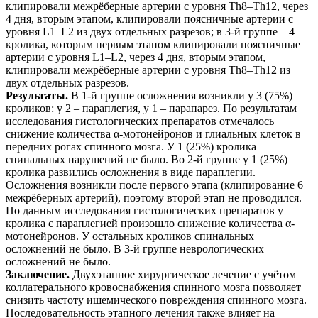
клипировали межрёберные артерии с уровня Тh8–Тh12, через
4 дня, вторым этапом, клипировали поясничные артерии с
уровня L1–L2 из двух отдельных разрезов; в 3-й группе – 4
кролика, которым первым этапом клипировали поясничные
артерии с уровня L1–L2, через 4 дня, вторым этапом,
клипировали межрёберные артерии с уровня Тh8–Тh12 из
двух отдельных разрезов.
Результаты.
В 1-й группе осложнения возникли у 3 (75%)
кроликов: у 2 – параплегия, у 1 – парапарез. По результатам
исследования гистологических препаратов отмечалось
снижение количества α-мотонейронов и глиальных клеток в
передних рогах спинного мозга. У 1 (25%) кролика
спинальных нарушений не было. Во 2-й группе у 1 (25%)
кролика развились осложнения в виде параплегии.
Осложнения возникли после первого этапа (клипирование 6
межрёберных артерий), поэтому второй этап не проводился.
По данным исследования гистологических препаратов у
кролика с параплегией произошло снижение количества α-
мотонейронов. У остальных кроликов спинальных
осложнений не было. В 3-й группе неврологических
осложнений не было.
Заключение.
Двухэтапное хирургическое лечение с учётом
коллатерального кровоснабжения спинного мозга позволяет
снизить частоту ишемического повреждения спинного мозга.
Последовательность этапного лечения также влияет на