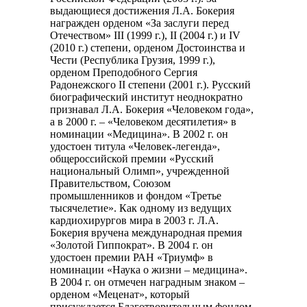
выдающиеся достижения Л.А. Бокерия
награжден орденом «За заслуги перед
Отечеством» III (1999 г.), II (2004 г.) и IV
(2010 г.) степени, орденом Достоинства и
Чести (Республика Грузия, 1999 г.),
орденом Преподобного Сергия
Радонежского II степени (2001 г.). Русский
биографический институт неоднократно
признавал Л.А. Бокерия «Человеком года»,
а в 2000 г. – «Человеком десятилетия» в
номинации «Медицина». В 2002 г. он
удостоен титула «Человек-легенда»,
общероссийской премии «Русский
национальный Олимп», учрежденной
Правительством, Союзом
промышленников и фондом «Третье
тысячелетие». Как одному из ведущих
кардиохирургов мира в 2003 г. Л.А.
Бокерия вручена международная премия
«Золотой Гиппократ». В 2004 г. он
удостоен премии РАН «Триумф» в
номинации «Наука о жизни – медицина».
В 2004 г. он отмечен наградным знаком –
орденом «Меценат», который
присуждается Благотворительным фондом