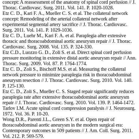
concept: A reassessment of the anatomy of spinal cord perfusion // J.
Thorac. Cardiovasc. Surg. 2011. Vol. 141. P. 1020-1028.
Etz C. D., Kari F. A., Mueller C. S. et al. The collateral network
concept: Remodeling of the arterial collateral network after
experimental segmental artery sacrifice // J. Thorac. Cardiovasc.
Surg. 2011. Vol. 141. P. 1029-1036.
Etz C. D., Luehr M., Kari F. A. et al. Paraplegia after extensive
thoracic and thoracoabdominal aortic aneurysm repair // J. Thorac.
Cardiovasc. Surg. 2008. Vol. 135. P. 324-330.
Etz C.D., Luozzo G. D., Zoli S. et al. Direct spinal cord perfusion
pressure monitoring in extensive distal aortic aneurysm repair // Ann.
Thorac. Surg. 2009. Vol. 87. Р. 1764-1774.
Etz C. D., Zoli S., Bischoff M.S. et al. Measuring the collateral
network pressure to minimize paraplegia risk in thoracoabdominal
aneurysm resection // J. Thorac. Cardiovasc. Surg. 2010. Vol. 140.
P. 125-130.
Etz C. D., Zoli S., Mueller C. S. Staged repair significantly reduces
paraplegia rate after extensive thoracoabdominal aortic aneurysm
repair // J. Thorac. Cardiovasc. Surg. 2010. Vol. 139. P. 1464-1472.
Tarlov I.M. Acute spinal cord compression paralysis // J. Neurosurg.
1972. Vol. 36. Р. 10-20.
Wong D.R., Parenti J.L., Green S.Y. et al. Open repair of
thoracoabdominal aortic aneurysm in the modern surgical era:
Сontemporary outcomes in 509 patients // J. Am. Coll. Surg. 2011.
Vol. 212. Р. 569-579.