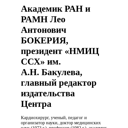
Академик РАН и
РАМН Лео
Антонович
БОКЕРИЯ,
президент «НМИЦ
ССХ» им.
А.Н. Бакулева,
главный редактор
издательства
Центра
Кардиохирург, ученый, педагог и
организатор науки, доктор медицинских
наук (1973 г.), профессор (1982 г.), академик