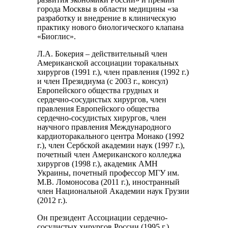
города Москвы в области медицины «за
разработку и внедрение в клиническую
практику нового биологического клапана
«Биоглис».
Л.А. Бокерия – действительный член
Американской ассоциации торакальных
хирургов (1991 г.), член правления (1992 г.)
и член Президиума (с 2003 г., консул)
Европейского общества грудных и
сердечно-сосудистых хирургов, член
правления Европейского общества
сердечно-сосудистых хирургов, член
научного правления Международного
кардиоторакального центра Монако (1992
г.), член Сербской академии наук (1997 г.),
почетный член Американского колледжа
хирургов (1998 г.), академик АМН
Украины, почетный профессор МГУ им.
М.В. Ломоносова (2011 г.), иностранный
член Национальной Академии наук Грузии
(2012 г.).
Он президент Ассоциации сердечно-
сосудистых хирургов России (1995 г.),