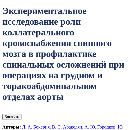
Экспериментальное
исследование роли
коллатерального
кровоснабжения спинного
мозга в профилактике
спинальных осложнений при
операциях на грудном и
торакоабдоминальном
отделах аорты
Закрыть
Авторы:
Л. А. Бокерия,
В. С. Аракелян,
А. Ю. Городков,
Ю.