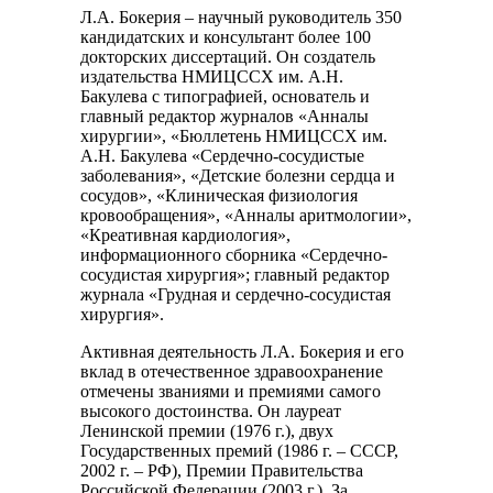
Л.А. Бокерия – научный руководитель 350
кандидатских и консультант более 100
докторских диссертаций. Он создатель
издательства НМИЦССХ им. А.Н.
Бакулева с типографией, основатель и
главный редактор журналов «Анналы
хирургии», «Бюллетень НМИЦССХ им.
А.Н. Бакулева «Сердечно-сосудистые
заболевания», «Детские болезни сердца и
сосудов», «Клиническая физиология
кровообращения», «Анналы аритмологии»,
«Креативная кардиология»,
информационного сборника «Сердечно-
сосудистая хирургия»; главный редактор
журнала «Грудная и сердечно-сосудистая
хирургия».
Активная деятельность Л.А. Бокерия и его
вклад в отечественное здравоохранение
отмечены званиями и премиями самого
высокого достоинства. Он лауреат
Ленинской премии (1976 г.), двух
Государственных премий (1986 г. – СССР,
2002 г. – РФ), Премии Правительства
Российской Федерации (2003 г.). За