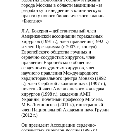
города Москвы в области медицины «за
разработку и внедрение в клиническую
практику нового биологического клапана
«Биоглис».
Л.А. Бокерия – действительный член
Американской ассоциации торакальных
хирургов (1991 г.), член правления (1992 г.)
и член Президиума (с 2003 г., консул)
Европейского общества грудных и
сердечно-сосудистых хирургов, член
правления Европейского общества
сердечно-сосудистых хирургов, член
научного правления Международного
кардиоторакального центра Монако (1992
г.), член Сербской академии наук (1997 г.),
почетный член Американского колледжа
хирургов (1998 г.), академик АМН
Украины, почетный профессор МГУ им.
М.В. Ломоносова (2011 г.), иностранный
член Национальной Академии наук Грузии
(2012 г.).
Он президент Ассоциации сердечно-
сосудистых хирургов России (1995 г.),