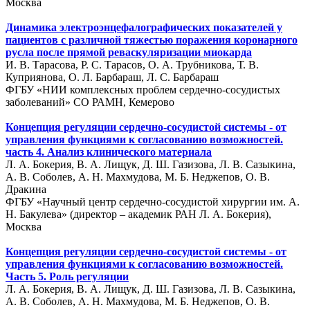
Москва
Динамика электроэнцефалографических показателей у
пациентов с различной тяжестью поражения коронарного
русла после прямой реваскуляризации миокарда
И. В. Тарасова, Р. С. Тарасов, О. А. Трубникова, Т. В.
Куприянова, О. Л. Барбараш, Л. С. Барбараш
ФГБУ «НИИ комплексных проблем сердечно-сосудистых
заболеваний» СО РАМН, Кемерово
Концепция регуляции сердечно-сосудистой системы - от
управления функциями к согласованию возможностей.
часть 4. Анализ клинического материала
Л. А. Бокерия, В. А. Лищук, Д. Ш. Газизова, Л. В. Сазыкина,
А. В. Соболев, А. Н. Махмудова, М. Б. Неджепов, О. В.
Дракина
ФГБУ «Научный центр сердечно-сосудистой хирургии им. А.
Н. Бакулева» (директор – академик РАН Л. А. Бокерия),
Москва
Концепция регуляции сердечно-сосудистой системы - от
управления функциями к согласованию возможностей.
Часть 5. Роль регуляции
Л. А. Бокерия, В. А. Лищук, Д. Ш. Газизова, Л. В. Сазыкина,
А. В. Соболев, А. Н. Махмудова, М. Б. Неджепов, О. В.