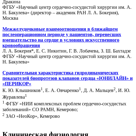
Дракина
ФГБУ «Научный центр сердечно-сосудистой хирургии им. А.
Н. Бакулева» (директор – академик РАН Л. А. Бокерия),
Москва
Межжелудочковые взаимоотношения в ближайшем
послеоперационном периоде у пациентов, перенесших
вмешательство на сердце в условиях искусственного
кровообращения
Л. А. Бокерия*, Е. С. Никитин, Г. В. Лобачева, З. Ш. Бахтадзе
ФГБУ «Научный центр сердечно-сосудистой хирургии им. А.
Н. Бакулева»
Сравнительная характеристика гидродинамических
показателей биопротезов клапанов сердца «ЮНИЛАЙН» и
«ПЕРИКОР»
1
1
2
К. Ю. Клышников
, Е. А. Овчаренко
, Д. А. Мальцев
, И. Ю.
1
Журавлева
1
ФГБУ «НИИ комплексных проблем сердечно-сосудистых
заболеваний» СО РАМН, Кемерово;
2
ЗАО «НеоКор», Кемерово
Клиническая физиология