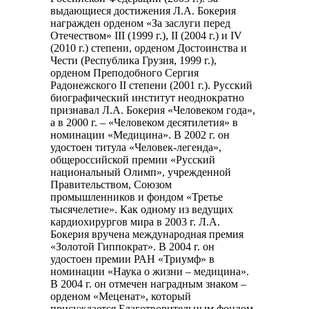
выдающиеся достижения Л.А. Бокерия
награжден орденом «За заслуги перед
Отечеством» III (1999 г.), II (2004 г.) и IV
(2010 г.) степени, орденом Достоинства и
Чести (Республика Грузия, 1999 г.),
орденом Преподобного Сергия
Радонежского II степени (2001 г.). Русский
биографический институт неоднократно
признавал Л.А. Бокерия «Человеком года»,
а в 2000 г. – «Человеком десятилетия» в
номинации «Медицина». В 2002 г. он
удостоен титула «Человек-легенда»,
общероссийской премии «Русский
национальный Олимп», учрежденной
Правительством, Союзом
промышленников и фондом «Третье
тысячелетие». Как одному из ведущих
кардиохирургов мира в 2003 г. Л.А.
Бокерия вручена международная премия
«Золотой Гиппократ». В 2004 г. он
удостоен премии РАН «Триумф» в
номинации «Наука о жизни – медицина».
В 2004 г. он отмечен наградным знаком –
орденом «Меценат», который
присуждается Благотворительным фондом