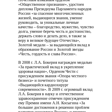
«Общественное признание», удостоен
диплома Президиума Парламента народов
России «за спасение многочисленных
жизней, выдающиеся знания, умение
руководить, за уникальные личные
качества – благородство, мужество, чувство
долга, умение беречь честь и достоинство,
держать слово и делать дело, в также за
веру в великое будущее Отечества»,
Золотой медали – за выдающийся вклад в
образование России и Золотой звезды
«Честь, гордость и слава России».
В 2008 г. Л.А. Бокерия награжден медалью
«За практический вклад в укрепление
здоровья нации», Орденом Чести с
присуждением звания «Опора честного
бизнеса» и почетного титула
«Выдающийся кардиохирург
современности». В 2009 г. огромный вклад
Л.А. Бокерия в науку и отечественное
здравоохранение отмечен присуждением
ему Премии имени А.Н. Косыгина «За
большие достижения в решении проблем
развития экономики России» и премии