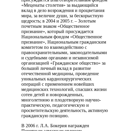
«Меценаты столетия» за выдающийся
вклад в дело возрождения и процветания
мира, за величие души, за бескорыстную
щедрость; в 2004 и 2005 г. – Золотым
почетным знаком «Общественное
признание», который присуждается
Национальным фондом «Общественное
признание», Национальным гражданским
комитетом по взаимодействию с
правоохранительными, законодательными
и судебными органами и независимой
организацией «Гражданское общество» за
большой личный вклад в развитие
отечественной медицины, проведение
уникальных кардиохирургических
операций с применением новейших
медицинских технологий, спасших жизни
сотен детей и новорожденных,
многолетнюю и плодотворную научно-
практическую, педагогическую и
просветительскую деятельность, активную
гражданскую позицию.
В 2006 г. Л.А. Бокерия награжден
Почетным алмазным орденом