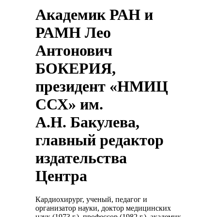
Академик РАН и
РАМН Лео
Антонович
БОКЕРИЯ,
президент «НМИЦ
ССХ» им.
А.Н. Бакулева,
главный редактор
издательства
Центра
Кардиохирург, ученый, педагог и
организатор науки, доктор медицинских
наук (1973 г.), профессор (1982 г.), академик