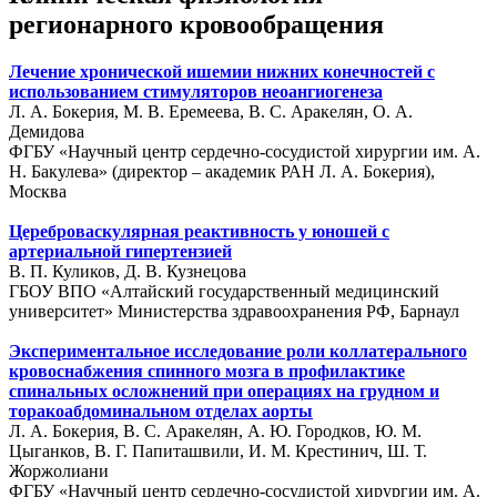
регионарного кровообращения
Лечение хронической ишемии нижних конечностей с
использованием стимуляторов неоангиогенеза
Л. А. Бокерия, М. В. Еремеева, В. С. Аракелян, О. А.
Демидова
ФГБУ «Научный центр сердечно-сосудистой хирургии им. А.
Н. Бакулева» (директор – академик РАН Л. А. Бокерия),
Москва
Цереброваскулярная реактивность у юношей с
артериальной гипертензией
В. П. Куликов, Д. В. Кузнецова
ГБОУ ВПО «Алтайский государственный медицинский
университет» Министерства здравоохранения РФ, Барнаул
Экспериментальное исследование роли коллатерального
кровоснабжения спинного мозга в профилактике
спинальных осложнений при операциях на грудном и
торакоабдоминальном отделах аорты
Л. А. Бокерия, В. С. Аракелян, А. Ю. Городков, Ю. М.
Цыганков, В. Г. Папиташвили, И. М. Крестинич, Ш. Т.
Жоржолиани
ФГБУ «Научный центр сердечно-сосудистой хирургии им. А.