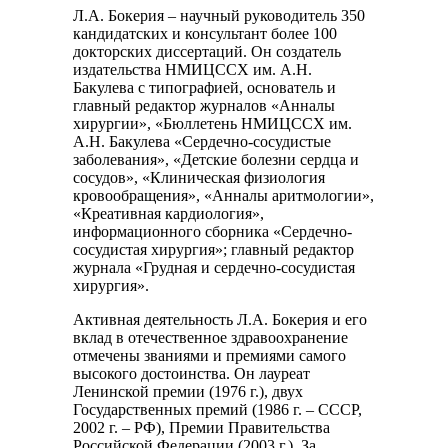
Л.А. Бокерия – научный руководитель 350
кандидатских и консультант более 100
докторских диссертаций. Он создатель
издательства НМИЦССХ им. А.Н.
Бакулева с типографией, основатель и
главный редактор журналов «Анналы
хирургии», «Бюллетень НМИЦССХ им.
А.Н. Бакулева «Сердечно-сосудистые
заболевания», «Детские болезни сердца и
сосудов», «Клиническая физиология
кровообращения», «Анналы аритмологии»,
«Креативная кардиология»,
информационного сборника «Сердечно-
сосудистая хирургия»; главный редактор
журнала «Грудная и сердечно-сосудистая
хирургия».
Активная деятельность Л.А. Бокерия и его
вклад в отечественное здравоохранение
отмечены званиями и премиями самого
высокого достоинства. Он лауреат
Ленинской премии (1976 г.), двух
Государственных премий (1986 г. – СССР,
2002 г. – РФ), Премии Правительства
Российской Федерации (2003 г.). За