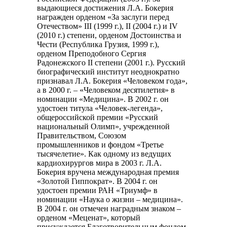
выдающиеся достижения Л.А. Бокерия
награжден орденом «За заслуги перед
Отечеством» III (1999 г.), II (2004 г.) и IV
(2010 г.) степени, орденом Достоинства и
Чести (Республика Грузия, 1999 г.),
орденом Преподобного Сергия
Радонежского II степени (2001 г.). Русский
биографический институт неоднократно
признавал Л.А. Бокерия «Человеком года»,
а в 2000 г. – «Человеком десятилетия» в
номинации «Медицина». В 2002 г. он
удостоен титула «Человек-легенда»,
общероссийской премии «Русский
национальный Олимп», учрежденной
Правительством, Союзом
промышленников и фондом «Третье
тысячелетие». Как одному из ведущих
кардиохирургов мира в 2003 г. Л.А.
Бокерия вручена международная премия
«Золотой Гиппократ». В 2004 г. он
удостоен премии РАН «Триумф» в
номинации «Наука о жизни – медицина».
В 2004 г. он отмечен наградным знаком –
орденом «Меценат», который
присуждается Благотворительным фондом