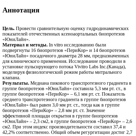
Аннотация
Цель.
Провести сравнительную оценку гидродинамических
показателей отечественных ксеноаортальных биопротезов
«ЮниЛайн».
Материал и методы.
In vitro исследованию были
подвергнуты 16 биопротезов «ПериКор» и 14 биопротезов
«ЮниЛайн» посадочного диаметра 28 мм, предназначенных
для клинического применения. Исследование проводили в
установке пульсирующего потока Vivitro Labs Inc.(Канада),
моделируя физиологический режим работы митрального
клапана.
Результаты.
Медиана пикового транспротезного градиента в
группе биопротезов «ЮниЛайн» составила 5,3 мм рт. ст., в
группе биопротезов «ПериКор» – 6,1 мм рт. ст. Показатель
среднего транспротезного градиента в группе биопротезов
«ЮниЛайн» был равен 3,0 мм рт. ст., тогда как в группе
биопротезов «ПериКор» – 2,8 мм рт. ст. Значение
эффективной площади открытия в группе биопротезов
«ЮниЛайн» – 2,3 см2, в группе биопротезов «ПериКор» – 2,6
см2. При этом индекс производительности составил 37,4 и
42,2% соответственно. Общий объем регургитации достиг 2,7