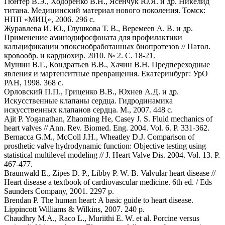
Гюнтер В.Э., Ходоренко В.Н., Ясенчук Ю.Я. и др. Никелид
титана. Медицинский материал нового поколения. Томск:
НПП «МИЦ», 2006. 296 с.
Журавлева И. Ю., Глушкова Т. В., Веремеев А. В. и др.
Применение аминодифосфоната для профилактики
кальцификации эпоксиобработанных биопротезов // Патол.
кровообр. и кардиохир. 2010. № 2. C. 18-21.
Мушин В.Г., Кондратьев В.В., Хачин В.Н. Предпереходные
явления и мартенситные превращения. Екатеринбург: УрО
РАН, 1998. 368 c.
Орловский П.П., Гриценко В.В., Юхнев А.Д. и др.
Искусственные клапаны сердца. Гидродинамика
искусственных клапанов сердца. М., 2007. 448 c.
Ajit P. Yoganathan, Zhaoming He, Casey J. S. Fluid mechanics of
heart valves // Ann. Rev. Biomed. Eng. 2004. Vol. 6. P. 331-362.
Bernacca G.M., McColl J.H., Wheatley D.J. Comparison of
prosthetic valve hydrodynamic function: Objective testing using
statistical multilevel modeling // J. Heart Valve Dis. 2004. Vol. 13. P.
467-477.
Braunwald E., Zipes D. P., Libby P. W. B. Valvular heart disease //
Heart disease a textbook of cardiovascular medicine. 6th ed. / Eds
Saunders Company, 2001. 2297 p.
Brendan P. The human heart: A basic guide to heart disease.
Lippincott Williams & Wilkins, 2007. 240 p.
Chaudhry M.A., Raco L., Muriithi E. W. et al. Porcine versus