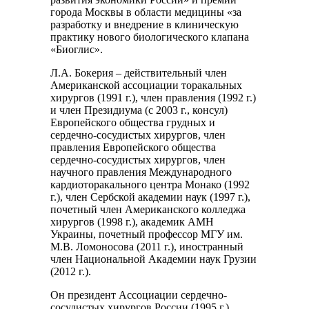
города Москвы в области медицины «за
разработку и внедрение в клиническую
практику нового биологического клапана
«Биоглис».
Л.А. Бокерия – действительный член
Американской ассоциации торакальных
хирургов (1991 г.), член правления (1992 г.)
и член Президиума (с 2003 г., консул)
Европейского общества грудных и
сердечно-сосудистых хирургов, член
правления Европейского общества
сердечно-сосудистых хирургов, член
научного правления Международного
кардиоторакального центра Монако (1992
г.), член Сербской академии наук (1997 г.),
почетный член Американского колледжа
хирургов (1998 г.), академик АМН
Украины, почетный профессор МГУ им.
М.В. Ломоносова (2011 г.), иностранный
член Национальной Академии наук Грузии
(2012 г.).
Он президент Ассоциации сердечно-
сосудистых хирургов России (1995 г.),