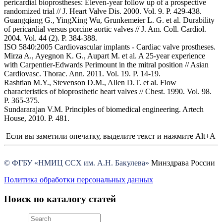
pericardial bioprostheses: Eleven-year follow up of a prospective
randomized trial // J. Heart Valve Dis. 2000. Vol. 9. P. 429-438.
Guangqiang G., YingXing Wu, Grunkemeier L. G. et al. Durability
of pericardial versus porcine aortic valves // J. Am. Coll. Cardiol.
2004. Vol. 44 (2). P. 384-388.
ISO 5840:2005 Cardiovascular implants - Cardiac valve prostheses.
Mirza A., Ayegnon K. G., Aupart M. et al. A 25-year experience
with Carpentier-Edwards Perimount in the mitral position // Asian
Cardiovasc. Thorac. Ann. 2011. Vol. 19. P. 14-19.
Rashtian M.Y., Stevenson D.M., Allen D.T. et al. Flow
characteristics of bioprosthetic heart valves // Chest. 1990. Vol. 98.
P. 365-375.
Sundararajan V.M. Principles of biomedical engineering. Artech
House, 2010. P. 481.
Если вы заметили опечатку, выделите текст и нажмите Alt+A
© ФГБУ «НМИЦ ССХ им. А.Н. Бакулева»
Минздрава России
Политика обработки персональных данных
Поиск по каталогу статей