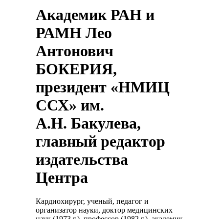
Академик РАН и
РАМН Лео
Антонович
БОКЕРИЯ,
президент «НМИЦ
ССХ» им.
А.Н. Бакулева,
главный редактор
издательства
Центра
Кардиохирург, ученый, педагог и
организатор науки, доктор медицинских
наук (1973 г.), профессор (1982 г.), академик