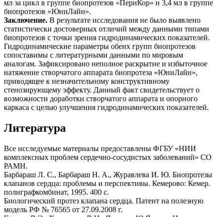
мл за цикл в группе биопротезов «ПериКор» и 3,4 мл в группе
биопротезов «ЮниЛайн».
Заключение.
В результате исследования не было выявлено
статистически достоверных отличий между данными типами
биопротезов с точки зрения гидродинамических показателей.
Гидродинамические параметры обеих групп биопротезов
сопоставимы с литературными данными по мировым
аналогам. Зафиксировано неполное раскрытие и избыточное
натяжение створчатого аппарата биопротеза «ЮниЛайн»,
приводящее к незначительному конструктивному
стенозирующему эффекту. Данный факт свидетельствует о
возможности доработки створчатого аппарата и опорного
каркаса с целью улучшения гидродинамических показателей.
Литература
Все исследуемые материалы предоставлены ФГБУ «НИИ
комплексных проблем сердечно-сосудистых заболеваний» СО
РАМН.
Барбараш Л. С., Барбараш Н. А., Журавлева И. Ю. Биопротезы
клапанов сердца: проблемы и перспективы. Кемерово: Кемер.
полиграфкомбинат, 1995. 400 с.
Биологический протез клапана сердца. Патент на полезную
модель РФ № 76565 от 27.09.2008 г.