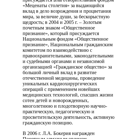
«Меценаты столетия» за выдающийся
вклад в дело возрождения и процветания
мира, за величие души, за бескорыстную
щедрость; в 2004 и 2005 г. – Золотым
почетным знаком «Общественное
признание», который присуждается
Национальным фондом «Общественное
признание», Национальным гражданским
комитетом по взаимодействию с
правоохранительными, законодательными
и судебными органами и независимой
организацией «Гражданское общество» за
большой личный вклад в развитие
отечественной медицины, проведение
уникальных кардиохирургических
операций с применением новейших
медицинских технологий, спасших жизни
сотен детей и новорожденных,
многолетнюю и плодотворную научно-
практическую, педагогическую и
просветительскую деятельность, активную
гражданскую позицию.
В 2006 г. Л.А. Бокерия награжден
Почетным алмазным орденом