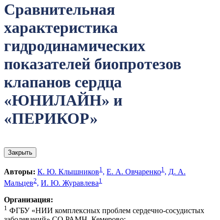
Сравнительная
характеристика
гидродинамических
показателей биопротезов
клапанов сердца
«ЮНИЛАЙН» и
«ПЕРИКОР»
Закрыть
1
1
Авторы:
К. Ю. Клышников
,
Е. А. Овчаренко
,
Д. А.
2
1
Мальцев
,
И. Ю. Журавлева
Организация:
1
ФГБУ «НИИ комплексных проблем сердечно-сосудистых
заболеваний» СО РАМН, Кемерово;