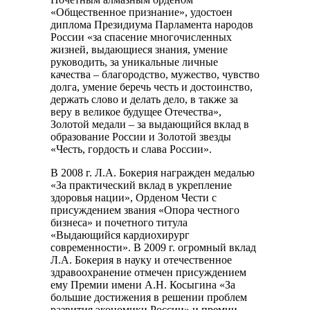
«Общественное признание», удостоен
диплома Президиума Парламента народов
России «за спасение многочисленных
жизней, выдающиеся знания, умение
руководить, за уникальные личные
качества – благородство, мужество, чувство
долга, умение беречь честь и достоинство,
держать слово и делать дело, в также за
веру в великое будущее Отечества»,
Золотой медали – за выдающийся вклад в
образование России и Золотой звезды
«Честь, гордость и слава России».
В 2008 г. Л.А. Бокерия награжден медалью
«За практический вклад в укрепление
здоровья нации», Орденом Чести с
присуждением звания «Опора честного
бизнеса» и почетного титула
«Выдающийся кардиохирург
современности». В 2009 г. огромный вклад
Л.А. Бокерия в науку и отечественное
здравоохранение отмечен присуждением
ему Премии имени А.Н. Косыгина «За
большие достижения в решении проблем
развития экономики России» и премии