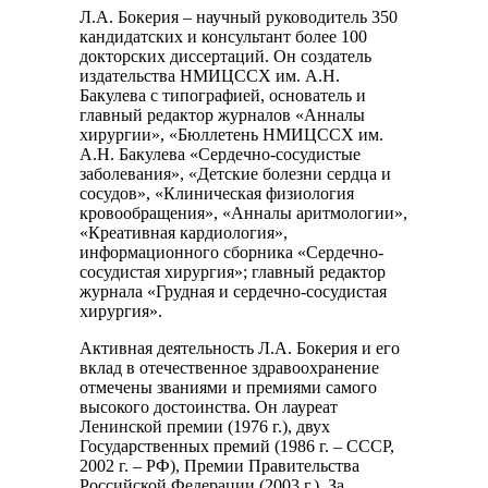
Л.А. Бокерия – научный руководитель 350
кандидатских и консультант более 100
докторских диссертаций. Он создатель
издательства НМИЦССХ им. А.Н.
Бакулева с типографией, основатель и
главный редактор журналов «Анналы
хирургии», «Бюллетень НМИЦССХ им.
А.Н. Бакулева «Сердечно-сосудистые
заболевания», «Детские болезни сердца и
сосудов», «Клиническая физиология
кровообращения», «Анналы аритмологии»,
«Креативная кардиология»,
информационного сборника «Сердечно-
сосудистая хирургия»; главный редактор
журнала «Грудная и сердечно-сосудистая
хирургия».
Активная деятельность Л.А. Бокерия и его
вклад в отечественное здравоохранение
отмечены званиями и премиями самого
высокого достоинства. Он лауреат
Ленинской премии (1976 г.), двух
Государственных премий (1986 г. – СССР,
2002 г. – РФ), Премии Правительства
Российской Федерации (2003 г.). За