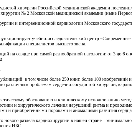
осудистой хирургии Российской медицинской академии последип
ой хирургии № 2 Московской медицинской академии (ныне Перв
хирургии и интервенционной кардиологии Московского государст
нкционирует учебно-исследовательский центр «Современные 
алификации специалистов высшего звена.
ций на сердце при самой разнообразной патологии: от 3 до 6 опер
д.
.
убликаций, в том числе более 250 книг, более 100 изобретений 
 по различным проблемам сердечно-сосудистой хирургии, карди
ретическому обоснованию и клиническому использованию метод
остики и хирургического лечения нарушений ритма и проводимо
ыми и приобретенными пороками и аномалиями развития сердца,
го нового раздела кардиохирургии в нашей стране – минимальн
чения ИБС.