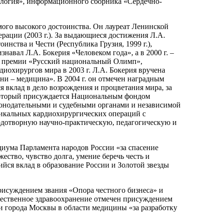
ология», информационного сборника «Сердечно-
мого высокого достоинства. Он лауреат Ленинской
ерации (2003 г.). За выдающиеся достижения Л.А.
тоинства и Чести (Республика Грузия, 1999 г.),
навал Л.А. Бокерия «Человеком года», а в 2000 г. –
ой премии «Русский национальный Олимп»,
охирургов мира в 2003 г. Л.А. Бокерия вручена
и – медицина». В 2004 г. он отмечен наградным
вклад в дело возрождения и процветания мира, за
 который присуждается Национальным фондом
онодательными и судебными органами и независимой
никальных кардиохирургических операций с
дотворную научно-практическую, педагогическую и
иума Парламента народов России «за спасение
ство, чувство долга, умение беречь честь и
щийся вклад в образование России и Золотой звезды
присуждением звания «Опора честного бизнеса» и
ечественное здравоохранение отмечен присуждением
 города Москвы в области медицины «за разработку