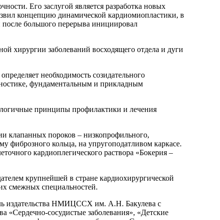
чности. Его заслугой является разработка новых
азвил концепцию динамической кардиомиопластики, в
 и после большого перерыва инициировал
ой хирургии заболеваний восходящего отдела и дуги
 определяет необходимость созидательного
агностике, фундаментальным и прикладным
нологичные принципы профилактики и лечения
ии клапанных пороков – низкопрофильного,
му фиброзного кольца, на упругоподатливом каркасе.
еточного кардиоплегического раствора «Бокерия –
здателем крупнейшей в стране кардиохирургической
гих смежных специальностей.
ель издательства НМИЦССХ им. А.Н. Бакулева с
а «Сердечно-сосудистые заболевания», «Детские