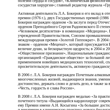
болезни сердца и сосудов», «Клиническая физиолог
сосудистая хирургия»; главный редактор журнала «Гру
Активная деятельность Л.А. Бокерия и его вклад в о
премии (1976 г.), двух Государственных премий (1986
Бокерия награжден орденом «За заслуги перед Отечеством
орденом Преподобного Сергия Радонежского II степени
«Человеком десятилетия» в номинации «Медицина». В
учрежденной Правительством, Союзом промышленников
международная премия «Золотой Гиппократ». В 2004 
знаком – орденом «Меценат», который присуждается 
величие души, за бескорыстную щедрость; в 2004 и 
«Общественное признание», Национальным гражданс
организацией «Гражданское общество» за большой ли
применением новейших медицинских технологий, сп
просветительскую деятельность, активную гражданс
В 2006 г. Л.А. Бокерия награжден Почетным алмазны
многочисленных жизней, выдающиеся знания, умение р
достоинство, держать слово и делать дело, в также з
«Честь, гордость и слава России».
В 2008 г. Л.А. Бокерия награжден медалью «За практ
почетного титула «Выдающийся кардиохирург совреме
ему Премии имени А.Н. Косыгина «За большие дости
и внедрение в клиническую практику нового биологи