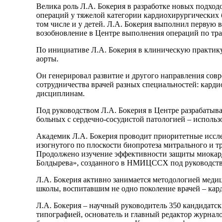
Велика роль Л.А. Бокерия в разработке новых подход
операций у тяжелой категории кардиохирургических
том числе и у детей. Л.А. Бокерия выполнил первую
возобновление в Центре выполнения операций по тра
По инициативе Л.А. Бокерия в клиническую практику
аорты.
Он генерировал развитие и другого направления сов
сотрудничества врачей разных специальностей: кард
дисциплинам.
Под руководством Л.А. Бокерия в Центре разрабаты
больных с сердечно-сосудистой патологией – использ
Академик Л.А. Бокерия проводит приоритетные иссле
изогнутого по плоскости биопротеза митрального и 
Продолжено изучение эффективности защиты миокарда
Болдырева», созданного в НМИЦССХ под руководств
Л.А. Бокерия активно занимается методологией медиц
школы, воспитавшим не одно поколение врачей – кар
Л.А. Бокерия – научный руководитель 350 кандидатск
типографией, основатель и главный редактор журна