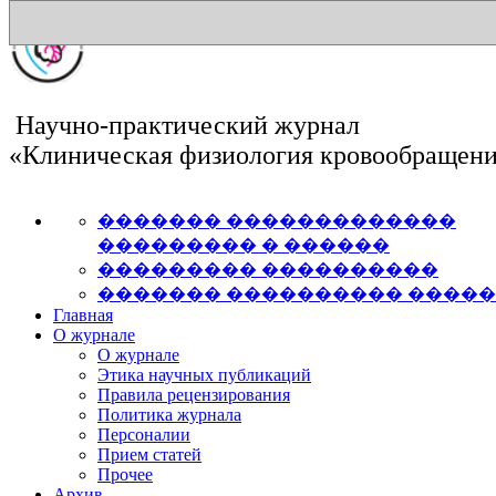
Научно-практический журнал
«Клиническая физиология кровообращен
������� �������������
��������� � ������
��������� ����������
������� ���������� ����
Главная
О журнале
О журнале
Этика научных публикаций
Правила рецензирования
Политика журнала
Персоналии
Прием статей
Прочее
Архив