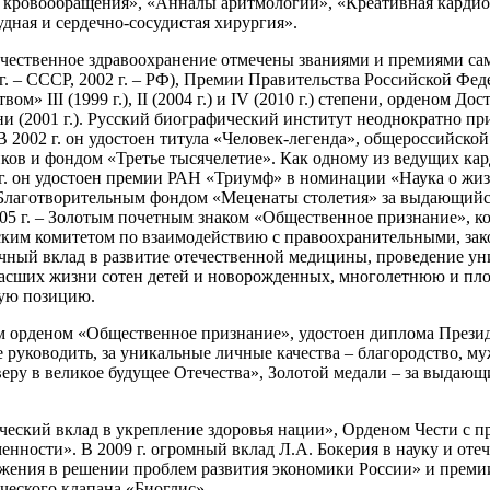
ия кровообращения», «Анналы аритмологии», «Креативная карди
дная и сердечно-сосудистая хирургия».
течественное здравоохранение отмечены званиями и премиями са
 г. – СССР, 2002 г. – РФ), Премии Правительства Российской Фед
» III (1999 г.), II (2004 г.) и IV (2010 г.) степени, орденом Дос
 (2001 г.). Русский биографический институт неоднократно приз
 2002 г. он удостоен титула «Человек-легенда», общероссийск
 и фондом «Третье тысячелетие». Как одному из ведущих карди
г. он удостоен премии РАН «Триумф» в номинации «Наука о жизн
Благотворительным фондом «Меценаты столетия» за выдающийся 
2005 г. – Золотым почетным знаком «Общественное признание»,
ким комитетом по взаимодействию с правоохранительными, зак
чный вклад в развитие отечественной медицины, проведение у
асших жизни сотен детей и новорожденных, многолетнюю и пло
кую позицию.
м орденом «Общественное признание», удостоен диплома Презид
уководить, за уникальные личные качества – благородство, муже
а веру в великое будущее Отечества», Золотой медали – за выдаю
ический вклад в укрепление здоровья нации», Орденом Чести с 
нности». В 2009 г. огромный вклад Л.А. Бокерия в науку и от
жения в решении проблем развития экономики России» и премии
ческого клапана «Биоглис».