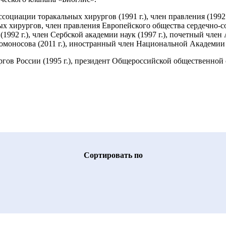
циации торакальных хирургов (1991 г.), член правления (1992 г.
ых хирургов, член правления Европейского общества сердечно-с
92 г.), член Сербской академии наук (1997 г.), почетный член 
носова (2011 г.), иностранный член Национальной Академии на
ов России (1995 г.), президент Общероссийской общественной о
Cортировать по