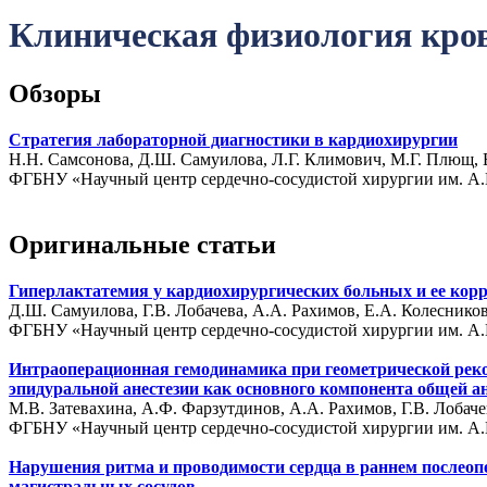
Клиническая физиология кро
Обзоры
Стратегия лабораторной диагностики в кардиохирургии
Н.Н. Самсонова, Д.Ш. Самуилова, Л.Г. Климович, М.Г. Плющ, 
ФГБНУ «Научный центр сердечно-сосудистой хирургии им. А.Н
Оригинальные статьи
Гиперлактатемия у кардиохирургических больных и ее кор
Д.Ш. Самуилова, Г.В. Лобачева, А.А. Рахимов, Е.А. Колесников
ФГБНУ «Научный центр сердечно-сосудистой хирургии им. А.Н
Интраоперационная гемодинамика при геометрической реко
эпидуральной анестезии как основного компонента общей а
М.В. Затевахина, А.Ф. Фарзутдинов, А.А. Рахимов, Г.В. Лобач
ФГБНУ «Научный центр сердечно-сосудистой хирургии им. А.Н
Нарушения ритма и проводимости сердца в раннем послеопе
магистральных сосудов