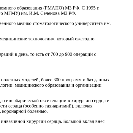
ломного образования (РМАПО) МЗ РФ. С 1995 г.
ого МГМУ) им. И.М. Сеченова МЗ РФ.
венного медико-стоматологического университета им.
медицинские технологии», который ежегодно
аций в день, то есть от 700 до 900 операций с
и полезных моделей, более 300 программ и баз данных
ологии, медицинского образования и организации
а гипербарической оксигенации в хирургии сердца и
сти сердца (особенно тахиаритмий), включая
 коронарной болезнью.
о инвазивной хирургии сердца. Большой вклад внес