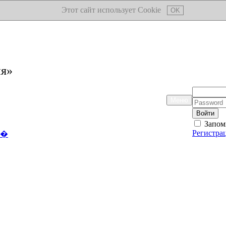
Этот сайт использует Cookie
OK
ия»
Логин:
Меню
Пароль:
Запом
Регистра
��