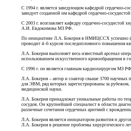
С 1994 г. является заведующим кафедрой сердечно-с
заведует созданной им кафедрой сердечно-сосудист
С 2003 г. возглавляет кафедру сердечно-сосудистой 
А.И. Евдокимова МЗ РФ.
По инициативе Л.А. Бокерия в НМИЦССХ успешно фу
проводит 4–6 курсов последипломного повышения кв
Л.А. Бокерия выполняет весь известный арсенал опера
использованием искусственного кровообращения в го
С 1996 г. он является главным кардиохирургом МЗ РФ
Л.А. Бокерия – автор и соавтор свыше 3700 научных п
для ЭВМ, ряд которых зарегистрированы за рубежом,
медицинской науки.
Л.А. Бокерия принадлежат уникальные работы по тео
сосудов. Он крупнейший специалист в области диагн
различные сочетания сердечных аритмий с врожденн
Л.А. Бокерия является инициатором развития и друго
Л.А. Бокерия в решение проблемы хирургического ле