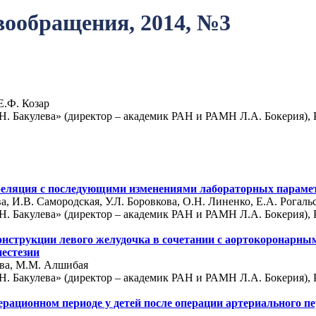
вообращения, 2014, №3
Е.Ф. Козар
. Бакулева» (директор – академик РАН и РАМН Л.А. Бокерия), Р
реляция с последующими изменениями лабораторных парамет
а, И.В. Самородская, У.Л. Боровкова, О.Н. Линенко, Е.А. Рогаль
. Бакулева» (директор – академик РАН и РАМН Л.А. Бокерия), Р
нструкции левого желудочка в сочетании с аортокоронарным
нестезии
ева, М.М. Алшибая
. Бакулева» (директор – академик РАН и РАМН Л.А. Бокерия), Р
рационном периоде у детей после операции артериального 