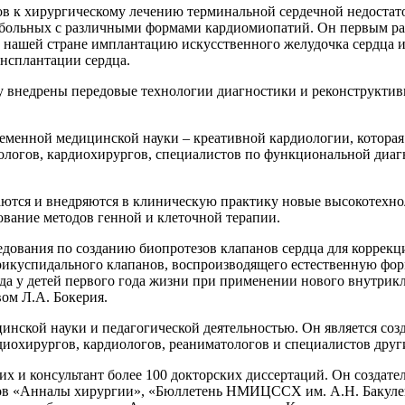
ов к хирургическому лечению терминальной сердечной недостато
 больных с различными формами кардиомиопатий. Он первым р
 в нашей стране имплантацию искусственного желудочка сердца
нсплантации сердца.
 внедрены передовые технологии диагностики и реконструктивн
ременной медицинской науки – креативной кардиологии, которая
иологов, кардиохирургов, специалистов по функциональной ди
ваются и внедряются в клиническую практику новые высокотех
ование методов генной и клеточной терапии.
дования по созданию биопротезов клапанов сердца для коррекц
трикуспидального клапанов, воспроизводящего естественную фор
 у детей первого года жизни при применении нового внутрикл
ом Л.А. Бокерия.
инской науки и педагогической деятельностью. Он является со
диохирургов, кардиологов, реаниматологов и специалистов дру
их и консультант более 100 докторских диссертаций. Он создат
лов «Анналы хирургии», «Бюллетень НМИЦССХ им. А.Н. Бакулев