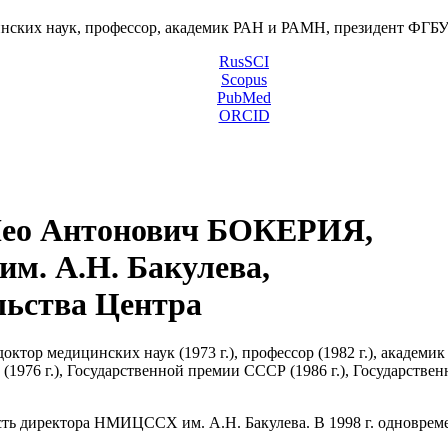
инских наук, профессор, академик РАН и РАМН, президент ФГ
RusSCI
Scopus
PubMed
ORCID
ео Антонович БОКЕРИЯ,
м. А.Н. Бакулева,
льства Центра
октор медицинских наук (1973 г.), профессор (1982 г.), академик
и (1976 г.), Государственной премии СССР (1986 г.), Государств
ость директора НМИЦССХ им. А.Н. Бакулева. В 1998 г. одновре