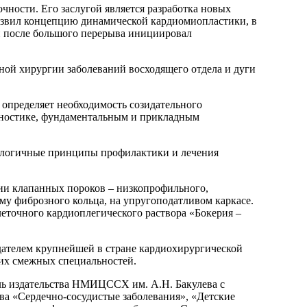
чности. Его заслугой является разработка новых
азвил концепцию динамической кардиомиопластики, в
 и после большого перерыва инициировал
ой хирургии заболеваний восходящего отдела и дуги
 определяет необходимость созидательного
агностике, фундаментальным и прикладным
нологичные принципы профилактики и лечения
ии клапанных пороков – низкопрофильного,
му фиброзного кольца, на упругоподатливом каркасе.
еточного кардиоплегического раствора «Бокерия –
здателем крупнейшей в стране кардиохирургической
гих смежных специальностей.
ель издательства НМИЦССХ им. А.Н. Бакулева с
а «Сердечно-сосудистые заболевания», «Детские