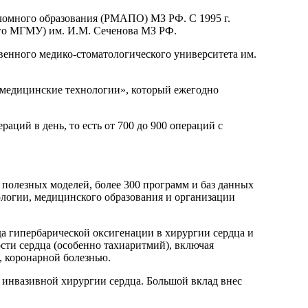
ломного образования (РМАПО) МЗ РФ. С 1995 г.
ого МГМУ) им. И.М. Сеченова МЗ РФ.
венного медико-стоматологического университета им.
медицинские технологии», который ежегодно
аций в день, то есть от 700 до 900 операций с
и полезных моделей, более 300 программ и баз данных
ологии, медицинского образования и организации
а гипербарической оксигенации в хирургии сердца и
сти сердца (особенно тахиаритмий), включая
 коронарной болезнью.
о инвазивной хирургии сердца. Большой вклад внес