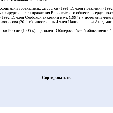
циации торакальных хирургов (1991 г.), член правления (1992 г.
ых хирургов, член правления Европейского общества сердечно-с
92 г.), член Сербской академии наук (1997 г.), почетный член 
носова (2011 г.), иностранный член Национальной Академии на
ов России (1995 г.), президент Общероссийской общественной о
Cортировать по