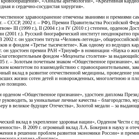
ия кровообращения», «Анналы аритмологии», «Креативная карди
дная и сердечно-сосудистая хирургия».
течественное здравоохранение отмечены званиями и премиями са
 г. – СССР, 2002 г. – РФ), Премии Правительства Российской Фед
» III (1999 г.), II (2004 г.) и IV (2010 г.) степени, орденом Дос
 (2001 г.). Русский биографический институт неоднократно приз
 2002 г. он удостоен титула «Человек-легенда», общероссийск
 и фондом «Третье тысячелетие». Как одному из ведущих карди
г. он удостоен премии РАН «Триумф» в номинации «Наука о жизн
Благотворительным фондом «Меценаты столетия» за выдающийся 
2005 г. – Золотым почетным знаком «Общественное признание»,
ким комитетом по взаимодействию с правоохранительными, зак
чный вклад в развитие отечественной медицины, проведение у
асших жизни сотен детей и новорожденных, многолетнюю и пло
кую позицию.
м орденом «Общественное признание», удостоен диплома Презид
уководить, за уникальные личные качества – благородство, муже
а веру в великое будущее Отечества», Золотой медали – за выдаю
ический вклад в укрепление здоровья нации», Орденом Чести с 
нности». В 2009 г. огромный вклад Л.А. Бокерия в науку и от
жения в решении проблем развития экономики России» и премии
ческого клапана «Биоглис».