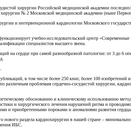
осудистой хирургии Российской медицинской академии последип
ой хирургии № 2 Московской медицинской академии (ныне Перв
хирургии и интервенционной кардиологии Московского государст
нкционирует учебно-исследовательский центр «Современные 
алификации специалистов высшего звена.
ций на сердце при самой разнообразной патологии: от 3 до 6 опер
д.
.
убликаций, в том числе более 250 книг, более 100 изобретений 
 по различным проблемам сердечно-сосудистой хирургии, карди
ретическому обоснованию и клиническому использованию метод
остики и хирургического лечения нарушений ритма и проводимо
ыми и приобретенными пороками и аномалиями развития сердца,
го нового раздела кардиохирургии в нашей стране – минимальн
чения ИБС.