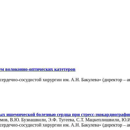
м волоконно-оптических катетеров
рдечно-сосудистой хирургии им. А.Н. Бакулева» (директор – 
ых ишемической болезнью сердца при стресс-эхокардиографи
химов, В.Ю. Бузиашвили, Э.Ф. Тугеева, С.Т. Мацкеплишвили, Ю.
рдечно-сосудистой хирургии им. А.Н. Бакулева» (директор – 