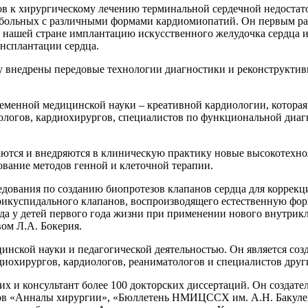
ов к хирургическому лечению терминальной сердечной недостато
 больных с различными формами кардиомиопатий. Он первым р
 в нашей стране имплантацию искусственного желудочка сердца
нсплантации сердца.
 внедрены передовые технологии диагностики и реконструктивн
ременной медицинской науки – креативной кардиологии, которая
иологов, кардиохирургов, специалистов по функциональной ди
ваются и внедряются в клиническую практику новые высокотех
ование методов генной и клеточной терапии.
дования по созданию биопротезов клапанов сердца для коррекц
трикуспидального клапанов, воспроизводящего естественную фор
 у детей первого года жизни при применении нового внутрикл
ом Л.А. Бокерия.
инской науки и педагогической деятельностью. Он является со
диохирургов, кардиологов, реаниматологов и специалистов дру
их и консультант более 100 докторских диссертаций. Он создат
лов «Анналы хирургии», «Бюллетень НМИЦССХ им. А.Н. Бакулев