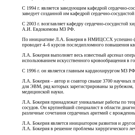
С 1994 г. является заведующим кафедрой сердечно-с
заведует созданной им кафедрой сердечно-сосудист
С 2003 г. возглавляет кафедру сердечно-сосудистой 
А.И. Евдокимова МЗ РФ.
По инициативе Л.А. Бокерия в НМИЦССХ успешно фу
проводит 4–6 курсов последипломного повышения кв
Л.А. Бокерия выполняет весь известный арсенал опера
использованием искусственного кровообращения в го
С 1996 г. он является главным кардиохирургом МЗ РФ
Л.А. Бокерия – автор и соавтор свыше 3700 научных п
для ЭВМ, ряд которых зарегистрированы за рубежом,
медицинской науки.
Л.А. Бокерия принадлежат уникальные работы по тео
сосудов. Он крупнейший специалист в области диагн
различные сочетания сердечных аритмий с врожденн
Л.А. Бокерия является инициатором развития и друго
Л.А. Бокерия в решение проблемы хирургического ле