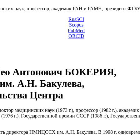
инских наук, профессор, академик РАН и РАМН, президент ФГ
RusSCI
Scopus
PubMed
ORCID
ео Антонович БОКЕРИЯ,
м. А.Н. Бакулева,
льства Центра
октор медицинских наук (1973 г.), профессор (1982 г.), академик
и (1976 г.), Государственной премии СССР (1986 г.), Государств
ость директора НМИЦССХ им. А.Н. Бакулева. В 1998 г. одновре