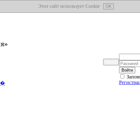
Этот сайт использует Cookie
OK
ия»
Логин:
Меню
Пароль:
Запом
Регистра
��