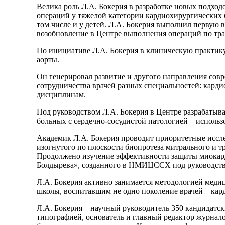
Велика роль Л.А. Бокерия в разработке новых подход
операций у тяжелой категории кардиохирургических
том числе и у детей. Л.А. Бокерия выполнил первую
возобновление в Центре выполнения операций по тра
По инициативе Л.А. Бокерия в клиническую практику
аорты.
Он генерировал развитие и другого направления сов
сотрудничества врачей разных специальностей: кард
дисциплинам.
Под руководством Л.А. Бокерия в Центре разрабаты
больных с сердечно-сосудистой патологией – использ
Академик Л.А. Бокерия проводит приоритетные иссле
изогнутого по плоскости биопротеза митрального и 
Продолжено изучение эффективности защиты миокарда
Болдырева», созданного в НМИЦССХ под руководств
Л.А. Бокерия активно занимается методологией медиц
школы, воспитавшим не одно поколение врачей – кар
Л.А. Бокерия – научный руководитель 350 кандидатск
типографией, основатель и главный редактор журна