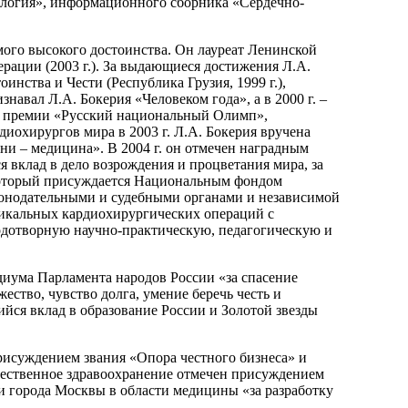
ология», информационного сборника «Сердечно-
мого высокого достоинства. Он лауреат Ленинской
ерации (2003 г.). За выдающиеся достижения Л.А.
тоинства и Чести (Республика Грузия, 1999 г.),
навал Л.А. Бокерия «Человеком года», а в 2000 г. –
ой премии «Русский национальный Олимп»,
охирургов мира в 2003 г. Л.А. Бокерия вручена
и – медицина». В 2004 г. он отмечен наградным
вклад в дело возрождения и процветания мира, за
 который присуждается Национальным фондом
онодательными и судебными органами и независимой
никальных кардиохирургических операций с
дотворную научно-практическую, педагогическую и
иума Парламента народов России «за спасение
ство, чувство долга, умение беречь честь и
щийся вклад в образование России и Золотой звезды
присуждением звания «Опора честного бизнеса» и
ечественное здравоохранение отмечен присуждением
 города Москвы в области медицины «за разработку