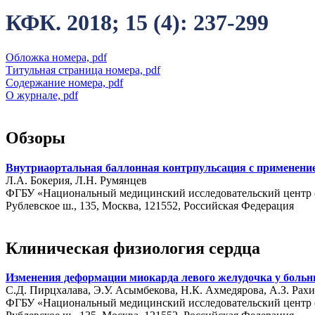
КФК. 2018; 15 (4): 237-299
Обложка номера, pdf
Титульная страница номера, pdf
Содержание номера, pdf
О журнале, pdf
Обзоры
Внутриаортальная баллонная контрпульсация с применение
Л.А. Бокерия, Л.Н. Румянцев
ФГБУ «Национальный медицинский исследовательский центр се
Рублевское ш., 135, Москва, 121552, Российская Федерация
Клиническая физиология сердца
Изменения деформации миокарда левого желудочка у больн
С.Д. Пирцхалава, Э.У. Асымбекова, Н.К. Ахмедярова, А.З. Ра
ФГБУ «Национальный медицинский исследовательский центр се