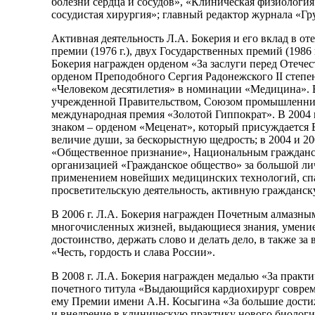
болезни сердца и сосудов», «Клиническая физиолог
сосудистая хирургия»; главный редактор журнала «Гру
Активная деятельность Л.А. Бокерия и его вклад в о
премии (1976 г.), двух Государственных премий (1986
Бокерия награжден орденом «За заслуги перед Отечеством
орденом Преподобного Сергия Радонежского II степени
«Человеком десятилетия» в номинации «Медицина». В
учрежденной Правительством, Союзом промышленников
международная премия «Золотой Гиппократ». В 2004 
знаком – орденом «Меценат», который присуждается 
величие души, за бескорыстную щедрость; в 2004 и 
«Общественное признание», Национальным гражданс
организацией «Гражданское общество» за большой ли
применением новейших медицинских технологий, сп
просветительскую деятельность, активную гражданс
В 2006 г. Л.А. Бокерия награжден Почетным алмазны
многочисленных жизней, выдающиеся знания, умение р
достоинство, держать слово и делать дело, в также з
«Честь, гордость и слава России».
В 2008 г. Л.А. Бокерия награжден медалью «За практ
почетного титула «Выдающийся кардиохирург совреме
ему Премии имени А.Н. Косыгина «За большие дости
и внедрение в клиническую практику нового биологи