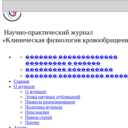
Научно-практический журнал
«Клиническая физиология кровообращен
������� �������������
��������� � ������
��������� ����������
������� ���������� ����
Главная
О журнале
О журнале
Этика научных публикаций
Правила рецензирования
Политика журнала
Персоналии
Прием статей
Прочее
Архив