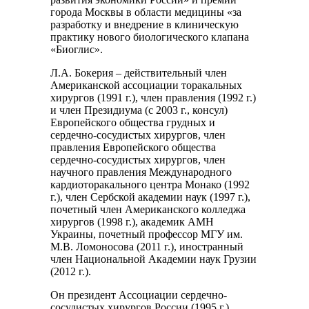
города Москвы в области медицины «за
разработку и внедрение в клиническую
практику нового биологического клапана
«Биоглис».
Л.А. Бокерия – действительный член
Американской ассоциации торакальных
хирургов (1991 г.), член правления (1992 г.)
и член Президиума (с 2003 г., консул)
Европейского общества грудных и
сердечно-сосудистых хирургов, член
правления Европейского общества
сердечно-сосудистых хирургов, член
научного правления Международного
кардиоторакального центра Монако (1992
г.), член Сербской академии наук (1997 г.),
почетный член Американского колледжа
хирургов (1998 г.), академик АМН
Украины, почетный профессор МГУ им.
М.В. Ломоносова (2011 г.), иностранный
член Национальной Академии наук Грузии
(2012 г.).
Он президент Ассоциации сердечно-
сосудистых хирургов России (1995 г.),