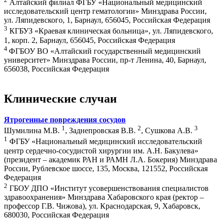
Алтайский филиал ФГБУ «Национальный медицинский
исследовательский центр гематологии» Минздрава России,
ул. Ляпидевского, 1, Барнаул, 656045, Российская Федерация
3
КГБУЗ «Краевая клиническая больница», ул. Ляпидевского,
1, корп. 2, Барнаул, 656045, Российская Федерация
4
ФГБОУ ВО «Алтайский государственный медицинский
университет» Минздрава России, пр-т Ленина, 40, Барнаул,
656038, Российская Федерация
Клинические случаи
Ятрогенные повреждения сосудов
1
2
3
Шумилина М.В.
, Заднепровская В.В.
, Сушкова А.В.
1
ФГБУ «Национальный медицинский исследовательский
центр сердечно-сосудистой хирургии им. А.Н. Бакулева»
(президент – академик РАН и РАМН Л.А. Бокерия) Минздрава
России, Рублевское шоссе, 135, Москва, 121552, Российская
Федерация
2
ГБОУ ДПО «Институт усовершенствования специалистов
здравоохранения» Минздрава Хабаровского края (ректор –
профессор Г.В. Чижова), ул. Краснодарская, 9, Хабаровск,
680030, Российская Федерация