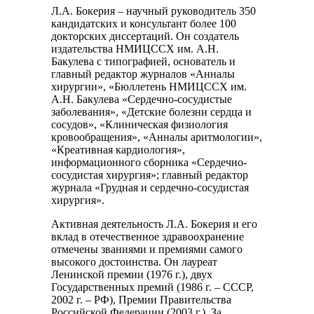
Л.А. Бокерия – научный руководитель 350
кандидатских и консультант более 100
докторских диссертаций. Он создатель
издательства НМИЦССХ им. А.Н.
Бакулева с типографией, основатель и
главный редактор журналов «Анналы
хирургии», «Бюллетень НМИЦССХ им.
А.Н. Бакулева «Сердечно-сосудистые
заболевания», «Детские болезни сердца и
сосудов», «Клиническая физиология
кровообращения», «Анналы аритмологии»,
«Креативная кардиология»,
информационного сборника «Сердечно-
сосудистая хирургия»; главный редактор
журнала «Грудная и сердечно-сосудистая
хирургия».
Активная деятельность Л.А. Бокерия и его
вклад в отечественное здравоохранение
отмечены званиями и премиями самого
высокого достоинства. Он лауреат
Ленинской премии (1976 г.), двух
Государственных премий (1986 г. – СССР,
2002 г. – РФ), Премии Правительства
Российской Федерации (2003 г.). За