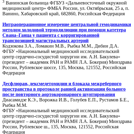
3
Ванинская больница ФГБУЗ «Дальневосточный окружной
медицинский центр» ФМБА России, ул. Октябрьская, 25 а, п.
Ванино, Хабаровский край, 682860, Российская Федерация
Интраоперационное измерение центральной гемодинамики
методом холодовой термодилюции при помощи катетера
Свана–Ганца у пациента с корригированной
транспозицией магистральных артерий
Кодзокова З.А., Ломакин М.В., Рыбка М.М., Дибин Д.А.
ФГБУ «Национальный медицинский исследовательский
центр сердечно-сосудистой хирургии им. А.Н. Бакулева»
(президент – академик РАН и РАМН Л.А. Бокерия) Минздрава
России, Рублевское шоссе, 135, Москва, 121552, Российская
Федерация
Десфлюран, дексмедетомидин и блокада межреберного
пространства в протоколе ранней активизации больного
после повторного аортокоронарного шунтирования
Диасамидзе К.Э., Ворожка И.В., Голубев Е.П., Рустамов Б.Е.,
Рыбка М.М.
ФГБУ «Национальный медицинский исследовательский
центр сердечно-сосудистой хирургии им. А.Н. Бакулева»
(президент – академик РАН и РАМН Л.А. Бокерия) Минздрава
России, Рублевское ш., 135, Москва, 121552, Российская
Федерация