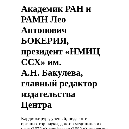
Академик РАН и
РАМН Лео
Антонович
БОКЕРИЯ,
президент «НМИЦ
ССХ» им.
А.Н. Бакулева,
главный редактор
издательства
Центра
Кардиохирург, ученый, педагог и
организатор науки, доктор медицинских
наук (1973 г.), профессор (1982 г.), академик