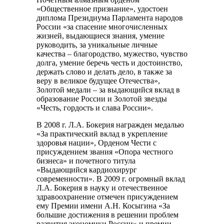
«Общественное признание», удостоен
диплома Президиума Парламента народов
России «за спасение многочисленных
жизней, выдающиеся знания, умение
руководить, за уникальные личные
качества – благородство, мужество, чувство
долга, умение беречь честь и достоинство,
держать слово и делать дело, в также за
веру в великое будущее Отечества»,
Золотой медали – за выдающийся вклад в
образование России и Золотой звезды
«Честь, гордость и слава России».
В 2008 г. Л.А. Бокерия награжден медалью
«За практический вклад в укрепление
здоровья нации», Орденом Чести с
присуждением звания «Опора честного
бизнеса» и почетного титула
«Выдающийся кардиохирург
современности». В 2009 г. огромный вклад
Л.А. Бокерия в науку и отечественное
здравоохранение отмечен присуждением
ему Премии имени А.Н. Косыгина «За
большие достижения в решении проблем
развития экономики России» и премии