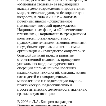
«Меценаты столетия» за выдающийся
вклад в дело возрождения и процветания
мира, за величие души, за бескорыстную
щедрость; в 2004 и 2005 г. – Золотым
почетным знаком «Общественное
признание», который присуждается
Национальным фондом «Общественное
признание», Национальным гражданским
комитетом по взаимодействию с
правоохранительными, законодательными
и судебными органами и независимой
организацией «Гражданское общество» за
большой личный вклад в развитие
отечественной медицины, проведение
уникальных кардиохирургических
операций с применением новейших
медицинских технологий, спасших жизни
сотен детей и новорожденных,
многолетнюю и плодотворную научно-
практическую, педагогическую и
просветительскую деятельность, активную
гражданскую позицию.
В 2006 г. Л.А. Бокерия награжден
Почетным алмазным орденом