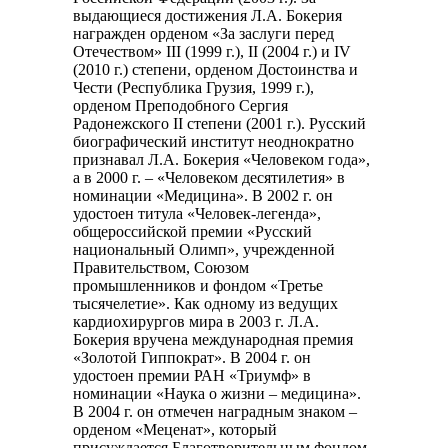
выдающиеся достижения Л.А. Бокерия
награжден орденом «За заслуги перед
Отечеством» III (1999 г.), II (2004 г.) и IV
(2010 г.) степени, орденом Достоинства и
Чести (Республика Грузия, 1999 г.),
орденом Преподобного Сергия
Радонежского II степени (2001 г.). Русский
биографический институт неоднократно
признавал Л.А. Бокерия «Человеком года»,
а в 2000 г. – «Человеком десятилетия» в
номинации «Медицина». В 2002 г. он
удостоен титула «Человек-легенда»,
общероссийской премии «Русский
национальный Олимп», учрежденной
Правительством, Союзом
промышленников и фондом «Третье
тысячелетие». Как одному из ведущих
кардиохирургов мира в 2003 г. Л.А.
Бокерия вручена международная премия
«Золотой Гиппократ». В 2004 г. он
удостоен премии РАН «Триумф» в
номинации «Наука о жизни – медицина».
В 2004 г. он отмечен наградным знаком –
орденом «Меценат», который
присуждается Благотворительным фондом