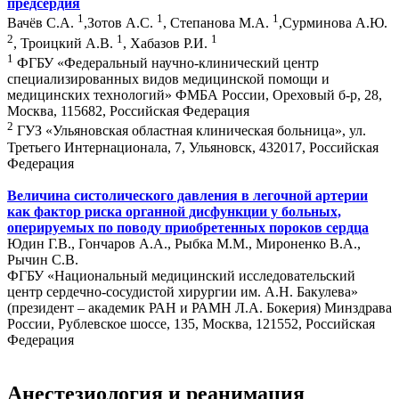
предсердия
1
1
1
Вачёв С.А.
,Зотов А.С.
, Степанова М.А.
,Сурминова А.Ю.
2
1
1
, Троицкий А.В.
, Хабазов Р.И.
1
ФГБУ «Федеральный научно-клинический центр
специализированных видов медицинской помощи и
медицинских технологий» ФМБА России, Ореховый б-р, 28,
Москва, 115682, Российская Федерация
2
ГУЗ «Ульяновская областная клиническая больница», ул.
Третьего Интернационала, 7, Ульяновск, 432017, Российская
Федерация
Величина систолического давления в легочной артерии
как фактор риска органной дисфункции у больных,
оперируемых по поводу приобретенных пороков сердца
Юдин Г.В., Гончаров А.А., Рыбка М.М., Мироненко В.А.,
Рычин С.В.
ФГБУ «Национальный медицинский исследовательский
центр сердечно-сосудистой хирургии им. А.Н. Бакулева»
(президент – академик РАН и РАМН Л.А. Бокерия) Минздрава
России, Рублевское шоссе, 135, Москва, 121552, Российская
Федерация
Анестезиология и реанимация