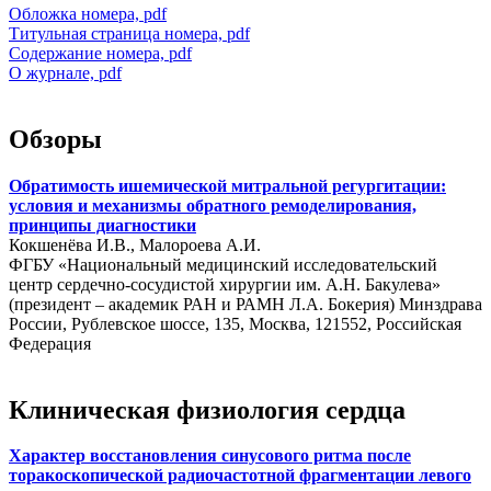
Обложка номера, pdf
Титульная страница номера, pdf
Содержание номера, pdf
О журнале, pdf
Обзоры
Обратимость ишемической митральной регургитации:
условия и механизмы обратного ремоделирования,
принципы диагностики
Кокшенёва И.В., Малороева А.И.
ФГБУ «Национальный медицинский исследовательский
центр сердечно-сосудистой хирургии им. А.Н. Бакулева»
(президент – академик РАН и РАМН Л.А. Бокерия) Минздрава
России, Рублевское шоссе, 135, Москва, 121552, Российская
Федерация
Клиническая физиология сердца
Характер восстановления синусового ритма после
торакоскопической радиочастотной фрагментации левого