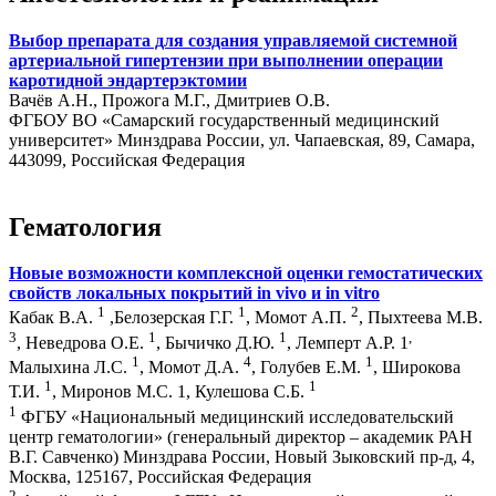
Выбор препарата для создания управляемой системной
артериальной гипертензии при выполнении операции
каротидной эндартерэктомии
Вачёв А.Н., Прожога М.Г., Дмитриев О.В.
ФГБОУ ВО «Самарский государственный медицинский
университет» Минздрава России, ул. Чапаевская, 89, Самара,
443099, Российская Федерация
Гематология
Новые возможности комплексной оценки гемостатических
свойств локальных покрытий in vivo и in vitro
1
1
2
Кабак В.А.
,Белозерская Г.Г.
, Момот А.П.
, Пыхтеева М.В.
3
1
1
,
, Неведрова О.Е.
, Бычичко Д.Ю.
, Лемперт А.Р. 1
1
4
1
Малыхина Л.С.
, Момот Д.А.
, Голубев Е.М.
, Широкова
1
1
Т.И.
, Миронов М.С. 1
, Кулешова С.Б.
1
ФГБУ «Национальный медицинский исследовательский
центр гематологии» (генеральный директор – академик РАН
В.Г. Савченко) Минздрава России, Новый Зыковский пр-д, 4,
Москва, 125167, Российская Федерация
2